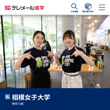
大学検索
資料請求BOX
資料請求
資料検索
大学・短大の資料種類から請求
大学パンフ
学部・学科パンフ
総合型選抜・学校推薦型選抜 募
大学入学共通テスト利用選抜の
集要項＆願書
募集要項＆願書
過去問題集
相模女子大学
大学・短大以外の資料から請求
神奈川県