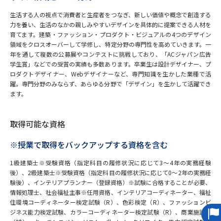
生活する人の視点で消費者と生産者をつなぎ、新しい価値や概念で創造する
データサイエンス特集
奨学金・特待生制度特集
力を養い、生活のなかの親しみやすいデザインを具体的に提案できる人材を
育てます。建築・ファッション・プロダクト・ビジュアルの4つのデザイン
領域をクロスオーバーして学修し、特定分野の専門性を高めていきます。一
デジタルパンフレット
進路の３択
年を通して複数の公募展やコンテストに挑戦しており、「ACジャパン広告
学生賞」などでの受賞の実績も多数あります。卒業生は設計デザイナー、プ
新学年スタート号特集ページ
新学年スタート号特集ページ
ロダクトデザイナー、Webデザイナーなど、専門知識を生かした業種で活
（高3生用）
（高2生用）
躍。専門分野のみならず、あらゆる分野で「デザイン」を生かして活躍でき
ます。
SELFBRAND特集ページ
取得可能な資格
オープンキャンパスなどを調べる
※授業で取得をバックアップする資格を含む
オープンキャンパス検索
実施プログラムから探す
1級建築士※受験資格（指定科目の履修状況に応じて3～4年の実務経験
後）、2級建築士※受験資格（指定科目の履修状況に応じて0～2年の実務経
来場型・Web型イベント特集
夢ナビライブ
験後）、インテリアプランナー（登録資格）※試験に合格することが必要、
情報処理士、社会福祉主事※任用資格、インテリアコーディネーター、福祉
住環境コーディネーター検定試験（R）、色彩検定（R）、ファッションビ
ジネス能力検定試験、カラーコーディネーター検定試験（R）、商業施設士