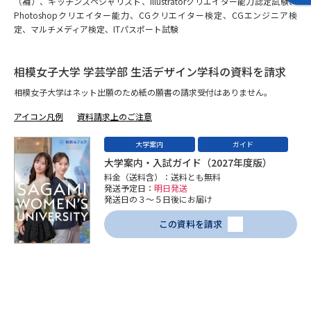
受験準備
資料検索
（補）、キッチンスペシャリスト、Illustratorクリエイター能力認定試験、
Photoshopクリエイター能力、CGクリエイター検定、CGエンジニア検
定、マルチメディア検定、ITパスポート試験
志望校・出願校を調べる
相模女子大学 学芸学部 生活デザイン学科の資料を請求
併願校選び
受験スケジュールを立てよう
相模女子大学はネット出願のため紙の願書の請求受付はありません。
アイコン凡例
資料請求上のご注意
先輩が入学を決めた理由
テレメール全国一斉進学調査
大学案内
ガイド
大学案内・入試ガイド（2027年度版）
新生活お役立ちガイド
料金（送料含）：送料とも無料
発送予定日：
明日発送
発送日の３～５日後にお届け
学問発見
学問検索
この資料を請求
大学で学びたい学問発見