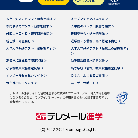
に入れる
資料請求BOX
大学・短大のパンフ・願書を請求 ＞
オープンキャンパス検索 ＞
専門学校のパンフ・願書を請求 ＞
大学院のパンフ・願書を請求 ＞
外国大学日本校・留学関連機関 ＞
新聞奨学会・進学情報誌 ＞
新生活・部屋探し ＞
進学塾・予備校、高卒認定予備校 ＞
大学入学共通テスト「受験案内」 ＞
大学入学共通テスト「受験上の配慮案内」
＞
高等学校卒業程度認定試験 ＞
幼稚園教員資格認定試験 ＞
小学校教員資格認定試験 ＞
高等学校（情報）教員資格認定試験 ＞
テレメールお支払いサイト ＞
Ｑ＆Ａ よくあるご質問 ＞
大学進学IDについて ＞
ユーザーサポート ＞
テレメール進学サイトを管理運営する株式会社フロムページは、個人情報を適切
に取り扱う企業としてプライバシーマークの使用を認められた認定事業者です。
登録番号 10860126
(C) 2002-2026 Frompage.Co.,Ltd.