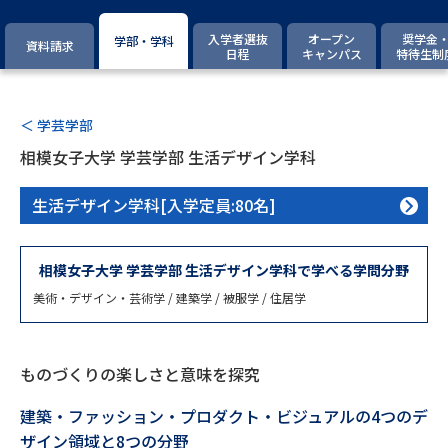
専門学校の資料請求
大学院の資料請求
入学者選抜
オープン
奨学金
学部・学科
資料請求
大学入学共通テスト「受験案
日程
キャンパス
特待生制
留学・進学関連、塾・予備校
内」の請求
大学入学共通テスト「受験上の
高等学校卒業程度認定試験
配慮案内」の請求
＜ 学芸学部
相模女子大学 学芸学部 生活デザイン学科
幼稚園教員資格認定試験
小学校教員資格認定試験
生活デザイン学科[入学定員:80名]
高等学校（情報）教員資格認定
試験
相模女子大学 学芸学部 生活デザイン学科で学べる学問分野
美術・デザイン・芸術学 / 建築学 / 被服学 / 住居学
大学研究
大学検索
ものづくりの楽しさと意味を探究
大学で学べる内容や特徴を調べる
建築・ファッション・プロダクト・ビジュアルの4つのデ
国際・グローバルに強い大学特
新増設大学・学部・学科特集
ザイン領域と8つの分野
集