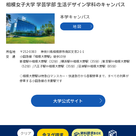
学問のミニ講義「夢ナビ講義」
学問分野解説
相模女子大学 学芸学部 生活デザイン学科のキャンパス
本学キャンパス
学問の教科書
夢ナビライブ
地 図
ユーザーサポート
所在地
〒252-0383 神奈川県相模原市南区文京2-1-1
Ｑ＆Ａ よくあるご質問
大学進学IDについて
交 通
小田急線『相模大野駅』徒歩10分
新宿駅⇔相模大野駅（32分）/横浜駅⇔相模大野駅（35分）/東京駅⇔相模大野駅
資料の料金の
（52分）/八王子駅⇔相模大野駅（35分）/沼津駅⇔相模大野駅（85分）
受付内容・発送状況の確認
お支払いについて
◇相模大野駅は特急ロマンスカー・快速急行から各駅停車まで、すべての列車が
停車する小田急線の主要駅です
テレメール
個人情報取扱規定
お支払いサイト
テレメール進学カタログ
大学公式サイト
特定商取引表記
訂正のご案内
クリア
資料請求BOX
今スグ請求