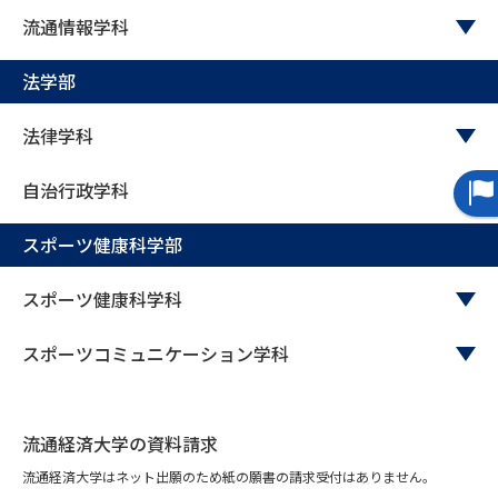
受験準備
資料検索
流通情報学科
法学部
志望校・出願校を調べる
法律学科
併願校選び
受験スケジュールを立てよう
自治行政学科
先輩が入学を決めた理由
テレメール全国一斉進学調査
スポーツ健康科学部
新生活お役立ちガイド
スポーツ健康科学科
スポーツコミュニケーション学科
学問発見
学問検索
流通経済大学の資料請求
大学で学びたい学問発見
流通経済大学はネット出願のため紙の願書の請求受付はありません。