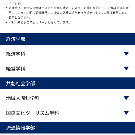
ています。
試験地は、大学入学共通テストの会場を除き、方式別に試験を実施している都道府県を表
データサイエンス特集
奨学金・特待生制度特集
示しています。同じ都道府県内に複数の試験会場があった場合でも1つの都道府県のみの
表示となります。
不明、未公表の項目は「－」となっています。
デジタルパンフレット
進路の３択
経済学部
新学年スタート号特集ページ
新学年スタート号特集ページ
（高3生用）
（高2生用）
経済学科
SELFBRAND特集ページ
経営学科
オープンキャンパスなどを調べる
共創社会学部
オープンキャンパス検索
実施プログラムから探す
地域人間科学科
来場型・Web型イベント特集
夢ナビライブ
国際文化ツーリズム学科
流通情報学部