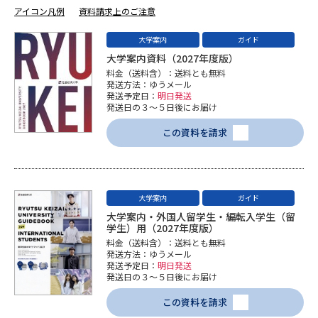
学問のミニ講義「夢ナビ講義」
学問分野解説
アイコン凡例
資料請求上のご注意
大学案内
ガイド
学問の教科書
夢ナビライブ
大学案内資料（2027年度版）
料金（送料含）：送料とも無料
ユーザーサポート
発送方法：ゆうメール
発送予定日：
明日発送
発送日の３～５日後にお届け
Ｑ＆Ａ よくあるご質問
大学進学IDについて
この資料を請求
資料の料金の
受付内容・発送状況の確認
お支払いについて
テレメール
大学案内
ガイド
個人情報取扱規定
お支払いサイト
大学案内・外国人留学生・編転入学生（留
学生）用（2027年度版）
テレメール進学カタログ
特定商取引表記
料金（送料含）：送料とも無料
訂正のご案内
発送方法：ゆうメール
発送予定日：
明日発送
発送日の３～５日後にお届け
この資料を請求