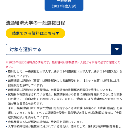
一般選抜
専門学校の資料請求
大学院の資料請求
（2027年度入学）
大学入学共通テスト「受験案
留学・進学関連、塾・予備校
内」の請求
流通経済大学の一般選抜日程
大学入学共通テスト「受験上の
高等学校卒業程度認定試験
請求できる資料はこちら
配慮案内」の請求
幼稚園教員資格認定試験
小学校教員資格認定試験
対象を選択する
高等学校（情報）教員資格認定
※2026年6月30日時点の情報です。最新情報は募集要項・入試ガイド等で必ずご確認くだ
試験
さい。
原則として、一般選抜と大学入学共通テスト利用選抜（大学入学共通テスト利用入試）を
表示しています。
出願期間に記載の【願書】は願書郵送による出願受付を、【ネット出願】はWEBによる
出願受付を意味しています。
大学研究
大学検索
出願期間に記載の※必要書類は、出願登録後の書類郵送期限日を意味しています。
試験日が複数表示されている場合、複数試験日から自由に受験日を選択できるときは試験
日の後ろに「自由選択」を表示しています。ただし、受験日により受験教科や合否判定方
法が異なる場合もあります。
大学で学べる内容や特徴を調べる
また、複数試験日から大学が受験日を指定するときは試験日の後ろに「試験日指定」を表
示しています。なお、すべての試験日を受験する必要があるときは試験日の後ろに「全日
程受験必須」を表示しています。
国際・グローバルに強い大学特
合格発表の方法が郵送の場合は、発送日を掲載しています。
新増設大学・学部・学科特集
入学手続締切日が複数回に分かれている場合は、原則として、第1次手続締切日を掲載し
集