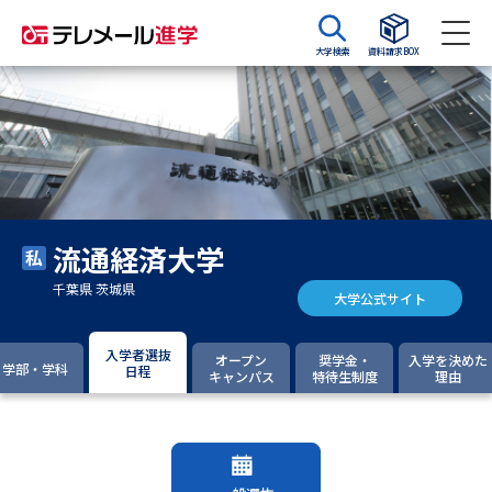
大学検索
資料請求BOX
資料請求
資料検索
大学・短大の資料種類から請求
流通経済大学
大学パンフ
学部・学科パンフ
千葉県 茨城県
大学公式サイト
総合型選抜・学校推薦型選抜 募
大学入学共通テスト利用選抜の
集要項＆願書
募集要項＆願書
入学者選抜
オープン
奨学金・
入学を決めた
学部・学科
日程
キャンパス
特待生制度
理由
過去問題集
大学・短大以外の資料から請求