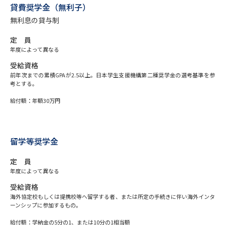
貸費奨学金（無利子）
無利息の貸与制
データサイエンス特集
奨学金・特待生制度特集
定 員
デジタルパンフレット
進路の３択
年度によって異なる
受給資格
新学年スタート号特集ページ
新学年スタート号特集ページ
前年次までの累積GPAが2.5以上。日本学生支援機構第二種奨学金の選考基準を参
（高3生用）
（高2生用）
考とする。
給付額：年額30万円
SELFBRAND特集ページ
オープンキャンパスなどを調べる
留学等奨学金
オープンキャンパス検索
実施プログラムから探す
定 員
年度によって異なる
来場型・Web型イベント特集
夢ナビライブ
受給資格
海外協定校もしくは提携校等へ留学する者、または所定の手続きに伴い海外インタ
ーンシップに参加するもの。
給付額：学納金の5分の1、または10分の1相当額