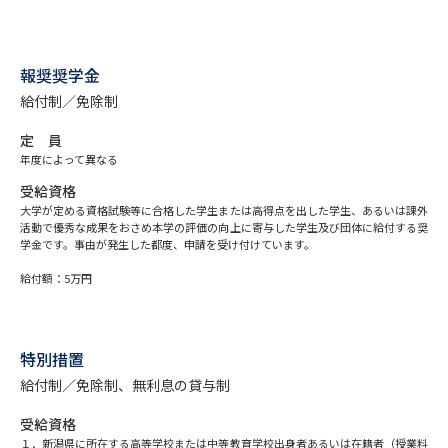
受験準備
資料検索
報奨奨学金
志望校・出願校を調べる
給付制／免除制
併願校選び
受験スケジュールを立てよう
定 員
年度によって異なる
先輩が入学を決めた理由
テレメール全国一斉進学調査
受給資格
大学が定める資格試験等に合格した学生または高得点を出した学生、あるいは課外
活動で優秀な成果をおさめ本学の評価の向上に寄与した学生及び団体に給付する奨
新生活お役立ちガイド
学金です。事由が発生した都度、申請を受け付けています。
給付額：5万円
学問発見
学問検索
特別措置
給付制／免除制、無利息の貸与制
大学で学びたい学問発見
受給資格
１．新潟県に所在する高等学校または中等教育学校出身者あるいは在籍者（授業料