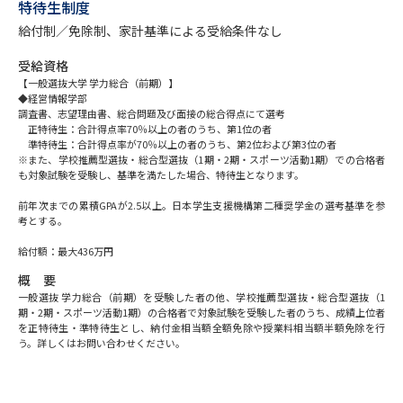
専門学校の資料請求
大学院の資料請求
特待生制度
給付制／免除制、家計基準による受給条件なし
大学入学共通テスト「受験案
留学・進学関連、塾・予備校
内」の請求
受給資格
【一般選抜大学 学力総合（前期）】
大学入学共通テスト「受験上の
◆経営情報学部
高等学校卒業程度認定試験
配慮案内」の請求
調査書、志望理由書、総合問題及び面接の総合得点にて選考
正特待生：合計得点率70％以上の者のうち、第1位の者
準特待生：合計得点率が70％以上の者のうち、第2位および第3位の者
幼稚園教員資格認定試験
小学校教員資格認定試験
※また、学校推薦型選抜・総合型選抜（1期・2期・スポーツ活動1期）での合格者
も対象試験を受験し、基準を満たした場合、特待生となります。
高等学校（情報）教員資格認定
前年次までの累積GPAが2.5以上。日本学生支援機構第二種奨学金の選考基準を参
試験
考とする。
給付額：最大436万円
大学研究
大学検索
概 要
一般選抜 学力総合（前期）を受験した者の他、学校推薦型選抜・総合型選抜（1
期・2期・スポーツ活動1期）の合格者で対象試験を受験した者のうち、成績上位者
を正特待生・準特待生とし、納付金相当額全額免除や授業料相当額半額免除を行
大学で学べる内容や特徴を調べる
う。詳しくはお問い合わせください。
国際・グローバルに強い大学特
新増設大学・学部・学科特集
集