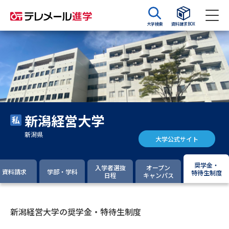
大学検索
資料請求BOX
資料請求
資料検索
大学・短大の資料種類から請求
新潟経営大学
大学パンフ
学部・学科パンフ
新潟県
大学公式サイト
総合型選抜・学校推薦型選抜 募
大学入学共通テスト利用選抜の
集要項＆願書
募集要項＆願書
奨学金・
入学者選抜
オープン
資料請求
学部・学科
特待生制度
日程
キャンパス
過去問題集
大学・短大以外の資料から請求
新潟経営大学の奨学金・特待生制度