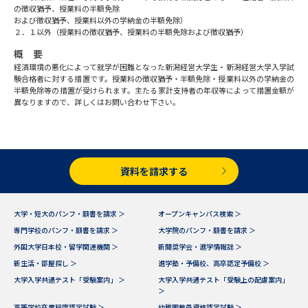
学問のミニ講義「夢ナビ講義」
学問分野解説
の徴収猶予、授業料の半額免除
および徴収猶予、授業料以外の学納金の半額免除）
２．１以外（授業料の徴収猶予、授業料の半額免除および徴収猶予）
学問の教科書
夢ナビライブ
概 要
経済環境の悪化によって就学が困難となった新潟経営大学生・新潟経営大学入学試
ユーザーサポート
験合格者に対する措置です。授業料の徴収猶予・半額免除・授業料以外の学納金の
半額免除等の措置が受けられます。主たる家計支持者の年収等によって措置金額が
異なりますので、詳しくはお問い合わせ下さい。
Ｑ＆Ａ よくあるご質問
大学進学IDについて
資料の料金の
受付内容・発送状況の確認
お支払いについて
資料を請求する
テレメール
個人情報取扱規定
お支払いサイト
大学・短大のパンフ・願書を請求 ＞
オープンキャンパス検索 ＞
テレメール進学カタログ
専門学校のパンフ・願書を請求 ＞
大学院のパンフ・願書を請求 ＞
特定商取引表記
訂正のご案内
外国大学日本校・留学関連機関 ＞
新聞奨学会・進学情報誌 ＞
新生活・部屋探し ＞
進学塾・予備校、高卒認定予備校 ＞
大学入学共通テスト「受験案内」 ＞
大学入学共通テスト「受験上の配慮案内」
＞
高等学校卒業程度認定試験 ＞
幼稚園教員資格認定試験 ＞