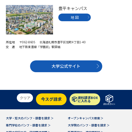
豊平キャンパス
データサイエンス特集
奨学金・特待生制度特集
地 図
デジタルパンフレット
進路の３択
新学年スタート号特集ページ
新学年スタート号特集ページ
所在地
〒062-8605 北海道札幌市豊平区旭町4丁目1-40
交 通
地下鉄東豊線「学園前」駅直結
（高3生用）
（高2生用）
SELFBRAND特集ページ
大学公式サイト
オープンキャンパスなどを調べる
オープンキャンパス検索
実施プログラムから探す
クリア
資料請求BOX
今スグ請求
に入れる
資料請求BOX
来場型・Web型イベント特集
夢ナビライブ
大学・短大のパンフ・願書を請求 ＞
オープンキャンパス検索 ＞
専門学校のパンフ・願書を請求 ＞
大学院のパンフ・願書を請求 ＞