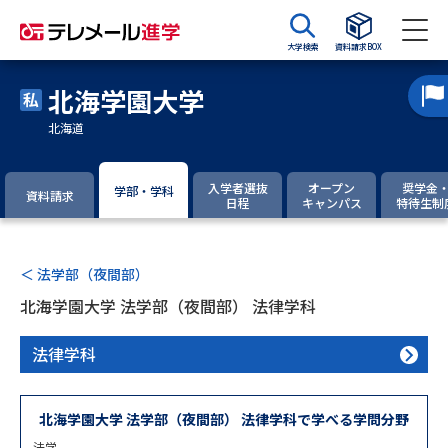
大学検索
資料請求BOX
北海学園大学
資料請求
資料検索
北海道
大学・短大の資料種類から請求
入学者選抜
オープン
奨学金
学部・学科
資料請求
日程
キャンパス
特待生制
大学パンフ
学部・学科パンフ
＜ 法学部（夜間部）
総合型選抜・学校推薦型選抜 募
大学入学共通テスト利用選抜の
集要項＆願書
募集要項＆願書
北海学園大学 法学部（夜間部） 法律学科
過去問題集
法律学科
大学・短大以外の資料から請求
北海学園大学 法学部（夜間部） 法律学科で学べる学問分野
法学