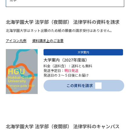
専門学校の資料請求
大学院の資料請求
大学入学共通テスト「受験案
留学・進学関連、塾・予備校
内」の請求
北海学園大学 法学部（夜間部） 法律学科の資料を請求
大学入学共通テスト「受験上の
北海学園大学はネット出願のため紙の願書の請求受付はありません。
高等学校卒業程度認定試験
配慮案内」の請求
アイコン凡例
資料請求上のご注意
幼稚園教員資格認定試験
小学校教員資格認定試験
大学案内
大学案内（2027年度版）
高等学校（情報）教員資格認定
料金（送料含）：送料とも無料
試験
発送予定日：
明日発送
発送日の３～５日後にお届け
この資料を請求
大学研究
大学検索
大学で学べる内容や特徴を調べる
国際・グローバルに強い大学特
北海学園大学 法学部（夜間部） 法律学科のキャンパス
新増設大学・学部・学科特集
集