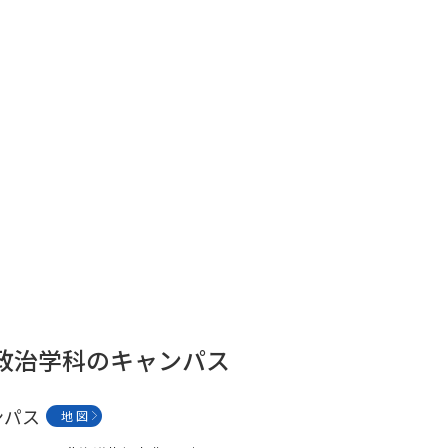
SELFBRAND特集ページ
オープンキャンパスなどを調
オープンキャンパス検索
実施プログラ
来場型・Web型イベント特集
夢ナビ
受験準備
志望校・出願校を調べる
 政治学科のキャンパス
併願校選び
受験スケジュールを立てよ
テレメール全国一斉進学調査
新生活お
ンパス
地 図