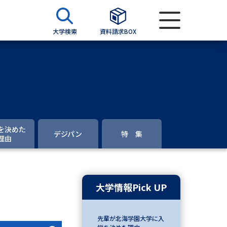
大学検索
資料請求BOX
資料検索
求
を決めた
デジパン
特 集
理由
願書
＆願書
過去問題集
大学情報Pick UP
求
留学・進学関連、塾・予備校
先輩が北海学園大学に入