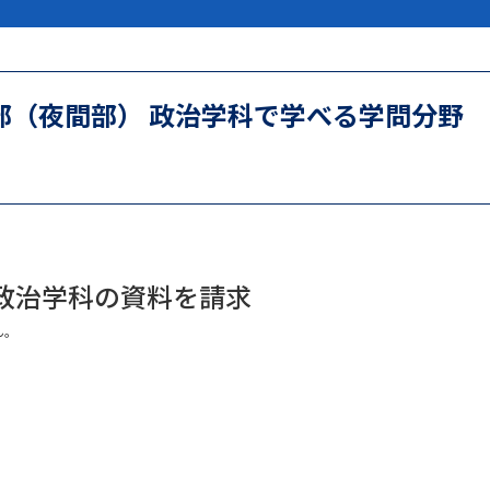
大学入学共通テスト「受験案内」の請求
大学入学共通テスト「受験上の配慮案内
幼稚園教員資格認定試験
小学校教員資
部（夜間部） 政治学科で学べる学問分野
高等学校（情報）教員資格認定試験
大学研究
 政治学科の資料を請求
大学で学べる内容や特徴を調
ん。
新増設大学・学部・学科特集
国際・グ
データサイエンス特集
奨学金・特待生
進路の３択
新学年スタート号特集ペー
新学年スタート号特集ページ（高2生用