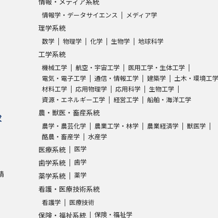
情報・メディア系統
情報学・データサイエンス
メディア学
理学系統
数学
物理学
化学
生物学
地球科学
工学系統
機械工学
航空・宇宙工学
医用工学・生体工学
電気・電子工学
通信・情報工学
建築学
土木・環境工
材料工学
応用物理学
応用科学
生物工学
資源・エネルギー工学
経営工学
船舶・海洋工学
農・獣医・畜産系統
求
農学・農芸化学
農業工学・林学
農業経済学
獣医学
酪農・畜産学
水産学
医学
医療系統
歯学
歯学系統
請
薬学
薬学系統
看護・医療技術系統
看護学
医療技術
保険・福祉学
保険・福祉系統