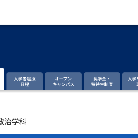
資料請求
大学・短大の資料種類から請
大学パンフ
学部・学科パンフ
入学者選抜
オープン
奨学金・
入学
日程
キャンパス
特待生制度
総合型選抜・学校推薦型選抜 募集要項＆
大学入学共通テスト利用選抜の募集要項
大学・短大以外の資料から請
政治学科
専門学校の資料請求
大学院の資料請求