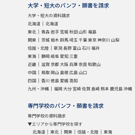
大学・短大のパンフ・願書を請求
大学・短大の資料請求
北海道
北海道
東北
青森
岩手
宮城
秋田
山形
福島
関東
茨城
栃木
群馬
埼玉
千葉
東京
神奈川
山梨
信越・北陸
新潟
長野
富山
石川
福井
東海
静岡
岐阜
愛知
三重
近畿
滋賀
京都
大阪
兵庫
奈良
和歌山
中国
鳥取
岡山
島根
広島
山口
四国
香川
徳島
愛媛
高知
九州・沖縄
福岡
大分
宮崎
佐賀
長崎
熊本
鹿児島
沖縄
専門学校のパンフ・願書を請求
専門学校の資料請求
▼エリアから専門学校を探す
北海道
東北
関東
信越・北陸
東海