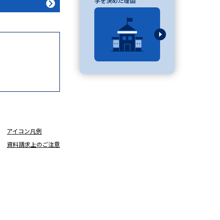
学を決めた理由
」の請求
高等学校卒業程度認定試験
格認定試験
大学検索
アイコン凡例
べる
資料請求上のご注意
ローバルに強い大学特集
制度特集
デジタルパンフレット
ジ（高3生用）
）