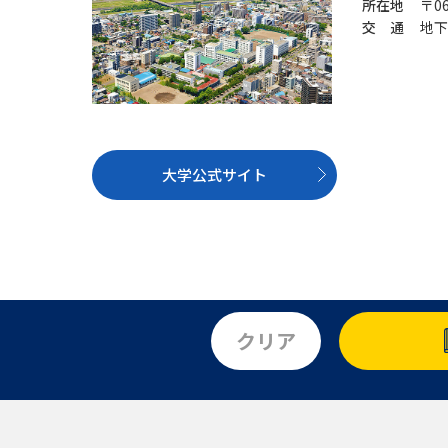
所在地
〒0
交 通
地下
大学公式サイト
クリア