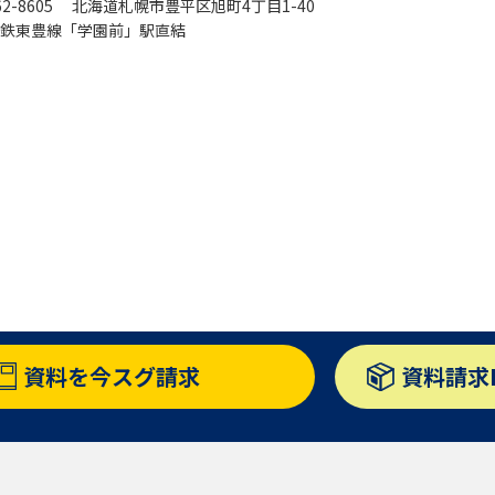
62-8605 北海道札幌市豊平区旭町4丁目1-40
鉄東豊線「学園前」駅直結
学問発見
大学で学びたい学問発見
学問のミニ講義「夢ナビ講義」
学問分
ユーザーサポート
Ｑ＆Ａ よくあるご質問
大学進学IDにつ
資料を
今スグ請求
資料請求
資料の料金の
お支払いについて
受付内容
個人情報取扱規定
特定商取引表記
お
受験情報リンク