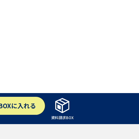
学問検索
野解説
学問の教科書
夢ナビライブ
いて
このサイトについて
BOX
に入れる
・発送状況の確認
テレメール
お支払いサイト
資料請求BOX
問合せ先
テレメール進学カタログ
訂正のご案内