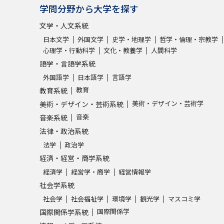
学問分野から大学を探す
文学・人文系統
日本文学
外国文学
史学・地理学
哲学・倫理・宗教学
心理学・行動科学
文化・教養学
人間科学
語学・言語学系統
外国語学
日本語学
言語学
教育
教育系統
美術・デザイン・芸術学
美術・デザイン・芸術系統
音楽
音楽系統
法律・政治系統
法学
政治学
経済・経営・商学系統
経済学
経営学・商学
経営情報学
社会学系統
社会学
社会福祉学
環境学
観光学
マスコミ学
国際関係学
国際関係学系統