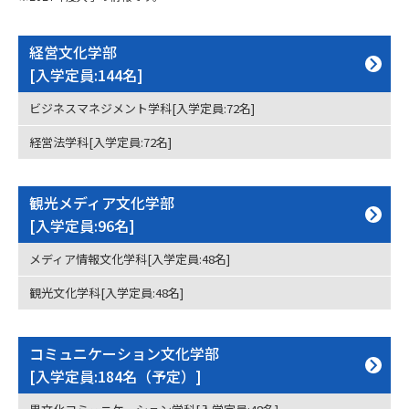
専門学校の資料請求
大学院の資料請求
大学入学共通テスト「受験案
経営文化学部
留学・進学関連、塾・予備校
内」の請求
[入学定員:144名]
大学入学共通テスト「受験上の
高等学校卒業程度認定試験
ビジネスマネジメント学科[入学定員:72名]
配慮案内」の請求
経営法学科[入学定員:72名]
幼稚園教員資格認定試験
小学校教員資格認定試験
高等学校（情報）教員資格認定
観光メディア文化学部
試験
[入学定員:96名]
メディア情報文化学科[入学定員:48名]
大学研究
大学検索
観光文化学科[入学定員:48名]
大学で学べる内容や特徴を調べる
コミュニケーション文化学部
[入学定員:184名（予定）]
国際・グローバルに強い大学特
新増設大学・学部・学科特集
集