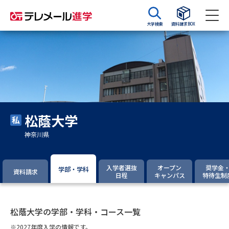
大学検索
資料請求BOX
資料請求
資料検索
大学・短大の資料種類から請求
松蔭大学
大学パンフ
学部・学科パンフ
神奈川県
総合型選抜・学校推薦型選抜 募
大学入学共通テスト利用選抜の
集要項＆願書
募集要項＆願書
入学者選抜
オープン
奨学金
学部・学科
資料請求
日程
キャンパス
特待生制
過去問題集
大学・短大以外の資料から請求
松蔭大学の学部・学科・コース一覧
※2027年度入学の情報です。