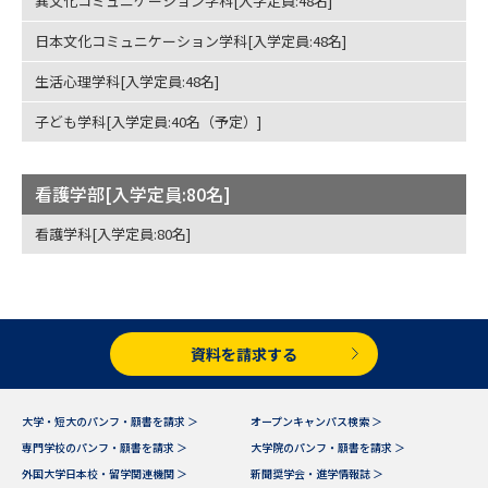
異文化コミュニケーション学科[入学定員:48名]
日本文化コミュニケーション学科[入学定員:48名]
データサイエンス特集
奨学金・特待生制度特集
生活心理学科[入学定員:48名]
デジタルパンフレット
進路の３択
子ども学科[入学定員:40名（予定）]
新学年スタート号特集ページ
新学年スタート号特集ページ
（高3生用）
（高2生用）
看護学部[入学定員:80名]
SELFBRAND特集ページ
看護学科[入学定員:80名]
オープンキャンパスなどを調べる
オープンキャンパス検索
実施プログラムから探す
資料を請求する
来場型・Web型イベント特集
夢ナビライブ
大学・短大のパンフ・願書を請求 ＞
オープンキャンパス検索 ＞
専門学校のパンフ・願書を請求 ＞
大学院のパンフ・願書を請求 ＞
外国大学日本校・留学関連機関 ＞
新聞奨学会・進学情報誌 ＞