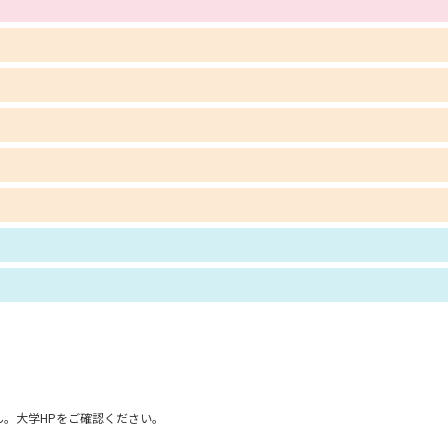
学問発見
大学で学びたい学問発見
学問のミニ講義「夢ナビ講義」
学問分
ユーザーサポート
Ｑ＆Ａ よくあるご質問
大学進学IDにつ
資料の料金の
お支払いについて
受付内容
個人情報取扱規定
特定商取引表記
お
。大学HPをご確認ください。
受験情報リンク