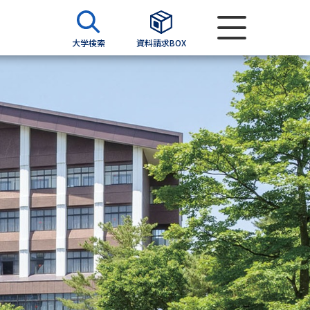
大学検索
資料請求BOX
資料検索
求
願書
＆願書
過去問題集
求
留学・進学関連、塾・予備校