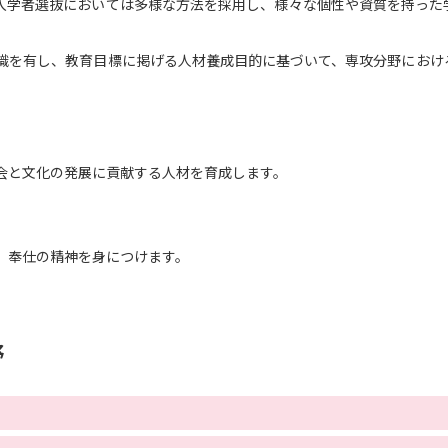
入学者選抜においては多様な方法を採用し、様々な個性や資質を持った
SELFBRAND特集ページ
識を有し、教育目標に掲げる人材養成目的に基づいて、専攻分野におけ
オープンキャンパスなどを調
オープンキャンパス検索
実施プログラ
来場型・Web型イベント特集
夢ナビ
会と文化の発展に貢献する人材を育成します。
受験準備
、奉仕の精神を身につけます。
志望校・出願校を調べる
野
併願校選び
受験スケジュールを立てよ
テレメール全国一斉進学調査
新生活お