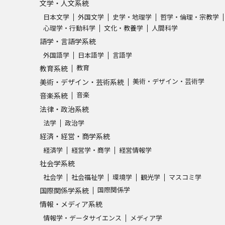
文学・人文系統
日本文学
外国文学
史学・地理学
哲学・倫理・宗教学
心理学・行動科学
文化・教養学
人間科学
語学・言語学系統
外国語学
日本語学
言語学
教育
教育系統
美術・デザイン・芸術学
美術・デザイン・芸術系統
音楽
音楽系統
法律・政治系統
法学
政治学
経済・経営・商学系統
経済学
経営学・商学
経営情報学
社会学系統
社会学
社会福祉学
環境学
観光学
マスコミ学
国際関係学
国際関係学系統
情報・メディア系統
情報学・データサイエンス
メディア学