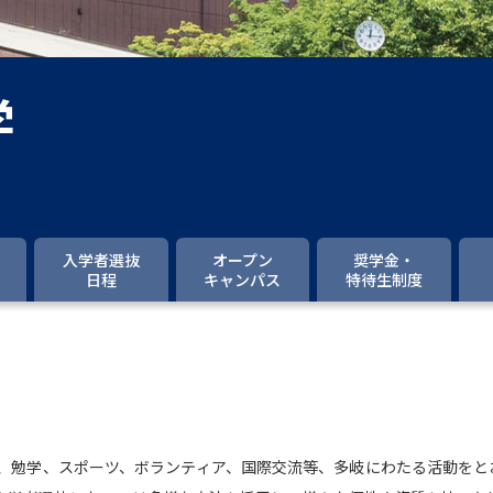
大学入学共通テスト「受験案内」の請求
大学入学共通テスト「受験上の配慮案内
幼稚園教員資格認定試験
小学校教員資
学
高等学校（情報）教員資格認定試験
大学研究
入学者選抜
オープン
奨学金・
日程
キャンパス
特待生制度
大学で学べる内容や特徴を調
新増設大学・学部・学科特集
国際・グ
データサイエンス特集
奨学金・特待生
進路の３択
新学年スタート号特集ペー
、勉学、スポーツ、ボランティア、国際交流等、多岐にわたる活動をと
新学年スタート号特集ページ（高2生用