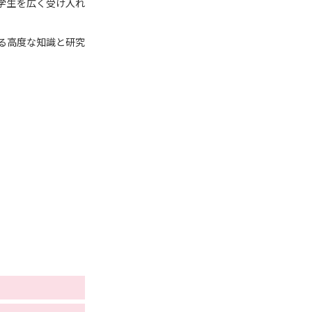
学生を広く受け入れ
る高度な知識と研究
べる
ムから探す
ライブ
資料検索
う
先輩が入学を決めた理由
役立ちガイド