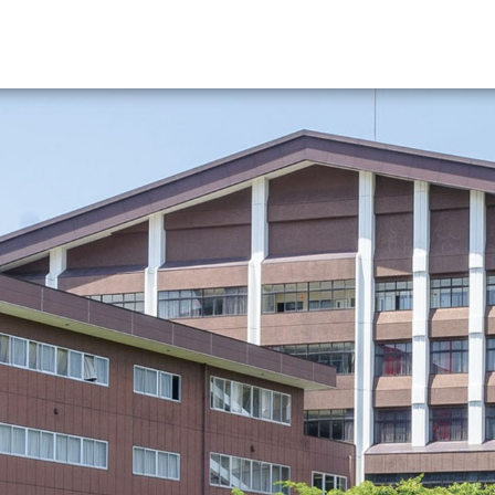
資料請求
大学・短大の資料種類から請
大学パンフ
学部・学科パンフ
総合型選抜・学校推薦型選抜 募集要項＆
大学入学共通テスト利用選抜の募集要項
大学・短大以外の資料から請
専門学校の資料請求
大学院の資料請求