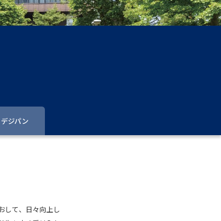
」の請求
高等学校卒業程度認定試験
格認定試験
大学検索
デジパン
べる
ローバルに強い大学特集
制度特集
デジタルパンフレット
ジ（高3生用）
おして、日々向上し
）