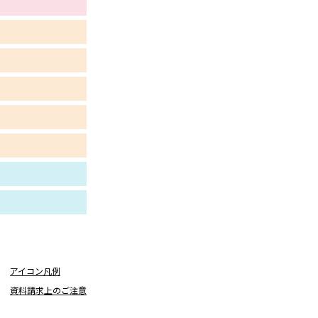
学問検索
野解説
学問の教科書
夢ナビライブ
いて
このサイトについて
・発送状況の確認
テレメール
お支払いサイト
アイコン凡例
問合せ先
テレメール進学カタログ
訂正のご案内
資料請求上のご注意