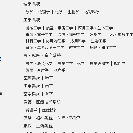
理学系統
数学
物理学
化学
生物学
地球科学
工学系統
機械工学
航空・宇宙工学
医用工学・生体工学
電気・電子工学
通信・情報工学
建築学
土木・環境工
材料工学
応用物理学
応用科学
生物工学
資源・エネルギー工学
経営工学
船舶・海洋工学
農・獣医・畜産系統
求
農学・農芸化学
農業工学・林学
農業経済学
獣医学
酪農・畜産学
水産学
医学
医療系統
歯学
歯学系統
請
薬学
薬学系統
看護・医療技術系統
看護学
医療技術
保険・福祉学
保険・福祉系統
家政・生活系統