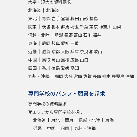
大学・短大の資料請求
北海道
北海道
東北
青森
岩手
宮城
秋田
山形
福島
関東
茨城
栃木
群馬
埼玉
千葉
東京
神奈川
山梨
信越・北陸
新潟
長野
富山
石川
福井
東海
静岡
岐阜
愛知
三重
近畿
滋賀
京都
大阪
兵庫
奈良
和歌山
中国
鳥取
岡山
島根
広島
山口
四国
香川
徳島
愛媛
高知
九州・沖縄
福岡
大分
宮崎
佐賀
長崎
熊本
鹿児島
沖縄
専門学校のパンフ・願書を請求
専門学校の資料請求
▼エリアから専門学校を探す
北海道
東北
関東
信越・北陸
東海
近畿
中国
四国
九州・沖縄