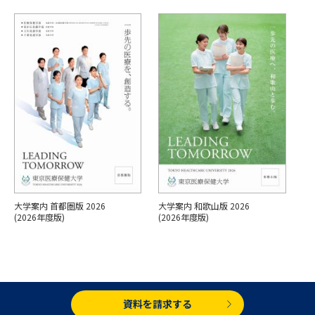
専門学校の資料請求
大学院の資料請求
大学入学共通テスト「受験案
留学・進学関連、塾・予備校
内」の請求
大学入学共通テスト「受験上の
高等学校卒業程度認定試験
配慮案内」の請求
幼稚園教員資格認定試験
小学校教員資格認定試験
高等学校（情報）教員資格認定
試験
大学案内 首都圏版 2026
大学案内 和歌山版 2026
大学研究
大学検索
(2026年度版)
(2026年度版)
大学で学べる内容や特徴を調べる
国際・グローバルに強い大学特
資料を請求する
新増設大学・学部・学科特集
集