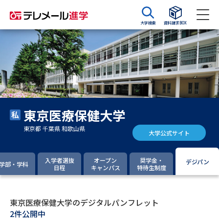
大学検索
資料請求BOX
資料請求
資料検索
大学・短大の資料種類から請求
東京医療保健大学
大学パンフ
学部・学科パンフ
東京都 千葉県 和歌山県
大学公式サイト
総合型選抜・学校推薦型選抜 募
大学入学共通テスト利用選抜の
集要項＆願書
募集要項＆願書
入学者選抜
オープン
奨学金・
デジパン
学部・学科
日程
キャンパス
特待生制度
過去問題集
大学・短大以外の資料から請求
東京医療保健大学のデジタルパンフレット
2件公開中