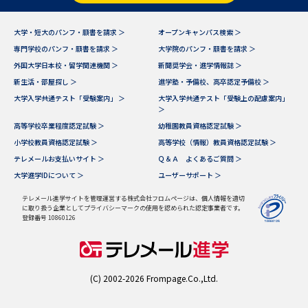
データサイエンス特集
奨学金・特待生制度特集
大学・短大のパンフ・願書を請求 ＞
オープンキャンパス検索 ＞
専門学校のパンフ・願書を請求 ＞
大学院のパンフ・願書を請求 ＞
外国大学日本校・留学関連機関 ＞
新聞奨学会・進学情報誌 ＞
デジタルパンフレット
進路の３択
新生活・部屋探し ＞
進学塾・予備校、高卒認定予備校 ＞
新学年スタート号特集ページ
新学年スタート号特集ページ
大学入学共通テスト「受験案内」 ＞
大学入学共通テスト「受験上の配慮案内」
＞
（高3生用）
（高2生用）
高等学校卒業程度認定試験 ＞
幼稚園教員資格認定試験 ＞
SELFBRAND特集ページ
小学校教員資格認定試験 ＞
高等学校（情報）教員資格認定試験 ＞
テレメールお支払いサイト ＞
Ｑ＆Ａ よくあるご質問 ＞
大学進学IDについて ＞
ユーザーサポート ＞
オープンキャンパスなどを調べる
テレメール進学サイトを管理運営する株式会社フロムページは、個人情報を適切
に取り扱う企業としてプライバシーマークの使用を認められた認定事業者です。
オープンキャンパス検索
実施プログラムから探す
登録番号 10860126
来場型・Web型イベント特集
夢ナビライブ
(C) 2002-2026 Frompage.Co.,Ltd.