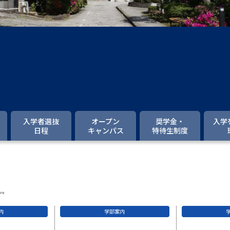
大学入学共通テスト「受験案内」の請求
大学入学共通テスト「受験上の配慮案内
幼稚園教員資格認定試験
小学校教員資
高等学校（情報）教員資格認定試験
大学研究
入学者選抜
オープン
奨学金・
入学
日程
キャンパス
特待生制度
大学で学べる内容や特徴を調
新増設大学・学部・学科特集
国際・グ
データサイエンス特集
奨学金・特待生
ん。
進路の３択
新学年スタート号特集ペー
内
学部案内
新学年スタート号特集ページ（高2生用