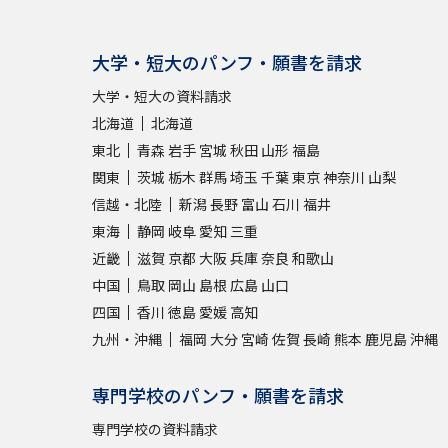
大学・短大のパンフ・願書を請求
大学・短大の資料請求
北海道
北海道
東北
青森
岩手
宮城
秋田
山形
福島
関東
茨城
栃木
群馬
埼玉
千葉
東京
神奈川
山梨
信越・北陸
新潟
長野
富山
石川
福井
東海
静岡
岐阜
愛知
三重
近畿
滋賀
京都
大阪
兵庫
奈良
和歌山
中国
鳥取
岡山
島根
広島
山口
四国
香川
徳島
愛媛
高知
九州・沖縄
福岡
大分
宮崎
佐賀
長崎
熊本
鹿児島
沖縄
専門学校のパンフ・願書を請求
専門学校の資料請求