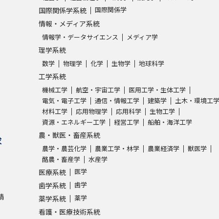
国際関係学
国際関係学系統
情報・メディア系統
情報学・データサイエンス
メディア学
理学系統
数学
物理学
化学
生物学
地球科学
工学系統
機械工学
航空・宇宙工学
医用工学・生体工学
電気・電子工学
通信・情報工学
建築学
土木・環境工
材料工学
応用物理学
応用科学
生物工学
資源・エネルギー工学
経営工学
船舶・海洋工学
農・獣医・畜産系統
求
農学・農芸化学
農業工学・林学
農業経済学
獣医学
酪農・畜産学
水産学
医学
医療系統
歯学
歯学系統
請
薬学
薬学系統
看護・医療技術系統