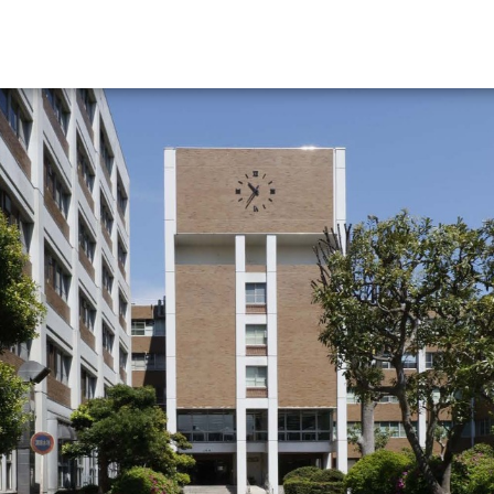
資料請求
大学・短大の資料種類から請
大学パンフ
学部・学科パンフ
総合型選抜・学校推薦型選抜 募集要項＆
大学入学共通テスト利用選抜の募集要項
大学・短大以外の資料から請
専門学校の資料請求
大学院の資料請求