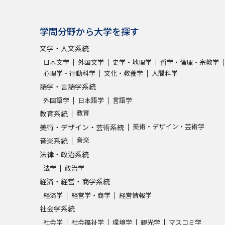
学問分野から大学を探す
文学・人文系統
日本文学
外国文学
史学・地理学
哲学・倫理・宗教学
心理学・行動科学
文化・教養学
人間科学
語学・言語学系統
外国語学
日本語学
言語学
教育
教育系統
美術・デザイン・芸術学
美術・デザイン・芸術系統
音楽
音楽系統
法律・政治系統
法学
政治学
経済・経営・商学系統
経済学
経営学・商学
経営情報学
社会学系統
社会学
社会福祉学
環境学
観光学
マスコミ学