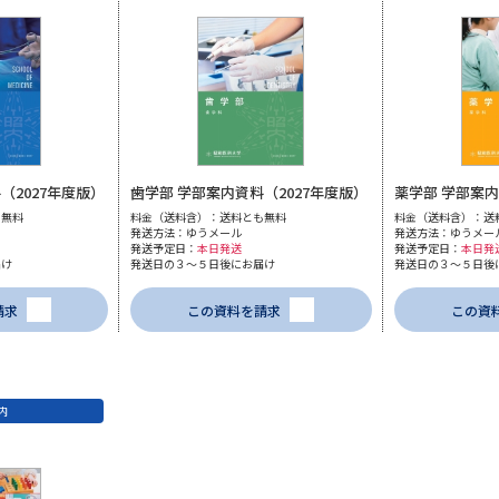
SELFBRAND特集ページ
オープンキャンパスなどを調
オープンキャンパス検索
実施プログラ
来場型・Web型イベント特集
夢ナビ
（2027年度版）
歯学部 学部案内資料（2027年度版）
薬学部 学部案内
も無料
料金（送料含）：送料とも無料
料金（送料含）：送
発送方法：ゆうメール
発送方法：ゆうメー
発送予定日：
本日発送
発送予定日：
本日発
届け
発送日の３～５日後にお届け
発送日の３～５日後
受験準備
請求
この資料を請求
この資
志望校・出願校を調べる
内
併願校選び
受験スケジュールを立てよ
テレメール全国一斉進学調査
新生活お