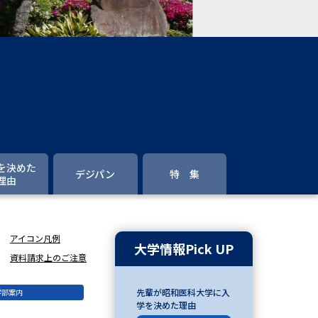
」の請求
高等学校卒業程度認定試験
格認定試験
大学検索
を決めた
デジパン
特 集
理由
べる
ローバルに強い大学特集
アイコン凡例
大学情報Pick UP
制度特集
デジタルパンフレット
資料請求上のご注意
ジ（高3生用）
先輩が昭和医科大学に入
学部案内
学を決めた理由
）