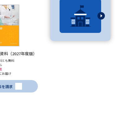
べる
ムから探す
ライブ
資料（2027年度版）
料とも無料
ル
送
にお届け
資料検索
料を請求
う
先輩が入学を決めた理由
役立ちガイド