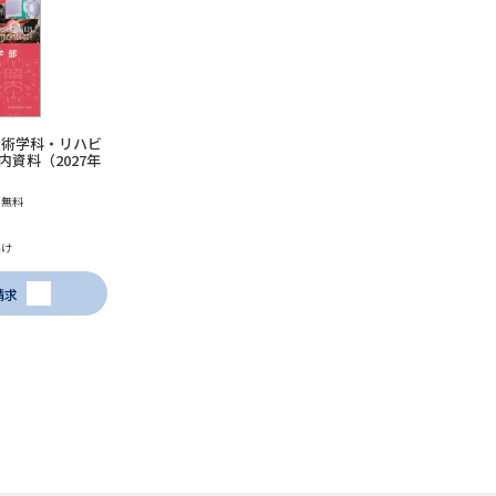
学問発見
大学で学びたい学問発見
技術学科・リハビ
資料（2027年
学問のミニ講義「夢ナビ講義」
学問分
も無料
届け
ユーザーサポート
請求
Ｑ＆Ａ よくあるご質問
大学進学IDにつ
資料の料金の
お支払いについて
受付内容
個人情報取扱規定
特定商取引表記
お
受験情報リンク