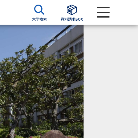
大学検索
資料請求BOX
資料検索
求
願書
＆願書
過去問題集
求
留学・進学関連、塾・予備校