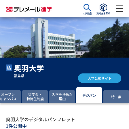
大学検索
資料請求BOX
資料請求
資料検索
大学・短大の資料種類から請求
奥羽大学
大学パンフ
学部・学科パンフ
福島県
大学公式サイト
総合型選抜・学校推薦型選抜 募
大学入学共通テスト利用選抜の
集要項＆願書
募集要項＆願書
オープン
奨学金・
入学を決めた
デジパン
特 集
キャンパス
特待生制度
理由
過去問題集
大学・短大以外の資料から請求
奥羽大学のデジタルパンフレット
1件公開中