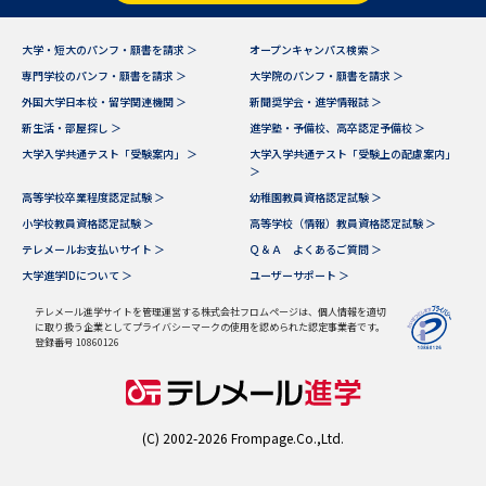
データサイエンス特集
奨学金・特待生制度特集
大学・短大のパンフ・願書を請求 ＞
オープンキャンパス検索 ＞
専門学校のパンフ・願書を請求 ＞
大学院のパンフ・願書を請求 ＞
外国大学日本校・留学関連機関 ＞
新聞奨学会・進学情報誌 ＞
デジタルパンフレット
進路の３択
新生活・部屋探し ＞
進学塾・予備校、高卒認定予備校 ＞
新学年スタート号特集ページ
新学年スタート号特集ページ
大学入学共通テスト「受験案内」 ＞
大学入学共通テスト「受験上の配慮案内」
＞
（高3生用）
（高2生用）
高等学校卒業程度認定試験 ＞
幼稚園教員資格認定試験 ＞
SELFBRAND特集ページ
小学校教員資格認定試験 ＞
高等学校（情報）教員資格認定試験 ＞
テレメールお支払いサイト ＞
Ｑ＆Ａ よくあるご質問 ＞
大学進学IDについて ＞
ユーザーサポート ＞
オープンキャンパスなどを調べる
テレメール進学サイトを管理運営する株式会社フロムページは、個人情報を適切
に取り扱う企業としてプライバシーマークの使用を認められた認定事業者です。
オープンキャンパス検索
実施プログラムから探す
登録番号 10860126
来場型・Web型イベント特集
夢ナビライブ
(C) 2002-2026 Frompage.Co.,Ltd.