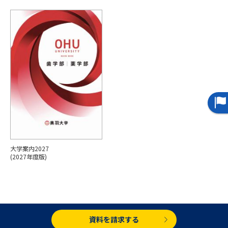
専門学校の資料請求
大学院の資料請求
大学入学共通テスト「受験案
留学・進学関連、塾・予備校
内」の請求
大学入学共通テスト「受験上の
高等学校卒業程度認定試験
配慮案内」の請求
幼稚園教員資格認定試験
小学校教員資格認定試験
高等学校（情報）教員資格認定
試験
大学案内2027
大学研究
大学検索
(2027年度版)
大学で学べる内容や特徴を調べる
国際・グローバルに強い大学特
資料を請求する
新増設大学・学部・学科特集
集