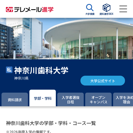
大学検索
資料請求BOX
資料請求
資料検索
大学・短大の資料種類から請求
神奈川歯科大学
大学パンフ
学部・学科パンフ
神奈川県
大学公式サイト
総合型選抜・学校推薦型選抜 募
大学入学共通テスト利用選抜の
集要項＆願書
募集要項＆願書
入学者選抜
オープン
入学を決
学部・学科
資料請求
日程
キャンパス
理由
過去問題集
大学・短大以外の資料から請求
神奈川歯科大学の学部・学科・コース一覧
※2026年度入学の情報です。