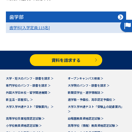
専門学校の資料請求
大学院の資料請求
大学入学共通テスト「受験案
歯学部
留学・進学関連、塾・予備校
内」の請求
歯学科[入学定員:115名]
大学入学共通テスト「受験上の
高等学校卒業程度認定試験
配慮案内」の請求
幼稚園教員資格認定試験
小学校教員資格認定試験
資料を請求する
高等学校（情報）教員資格認定
試験
大学・短大のパンフ・願書を請求 ＞
オープンキャンパス検索 ＞
専門学校のパンフ・願書を請求 ＞
大学院のパンフ・願書を請求 ＞
大学研究
大学検索
外国大学日本校・留学関連機関 ＞
新聞奨学会・進学情報誌 ＞
新生活・部屋探し ＞
進学塾・予備校、高卒認定予備校 ＞
大学入学共通テスト「受験案内」 ＞
大学入学共通テスト「受験上の配慮案内」
大学で学べる内容や特徴を調べる
＞
高等学校卒業程度認定試験 ＞
幼稚園教員資格認定試験 ＞
国際・グローバルに強い大学特
小学校教員資格認定試験 ＞
高等学校（情報）教員資格認定試験 ＞
新増設大学・学部・学科特集
集