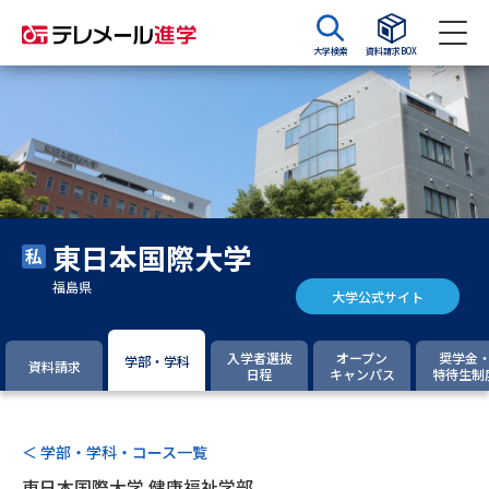
大学検索
資料請求BOX
資料請求
資料検索
大学・短大の資料種類から請求
東日本国際大学
大学パンフ
学部・学科パンフ
福島県
大学公式サイト
総合型選抜・学校推薦型選抜 募
大学入学共通テスト利用選抜の
集要項＆願書
募集要項＆願書
入学者選抜
オープン
奨学金
学部・学科
資料請求
日程
キャンパス
特待生制
過去問題集
大学・短大以外の資料から請求
＜ 学部・学科・コース一覧
東日本国際大学 健康福祉学部