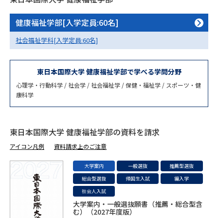
専門学校の資料請求
大学院の資料請求
健康福祉学部[入学定員:60名]
大学入学共通テスト「受験案
留学・進学関連、塾・予備校
内」の請求
社会福祉学科[入学定員:60名]
大学入学共通テスト「受験上の
高等学校卒業程度認定試験
配慮案内」の請求
東日本国際大学 健康福祉学部で学べる学問分野
幼稚園教員資格認定試験
小学校教員資格認定試験
心理学・行動科学 / 社会学 / 社会福祉学 / 保健・福祉学 / スポーツ・健
康科学
高等学校（情報）教員資格認定
試験
東日本国際大学 健康福祉学部の資料を請求
大学研究
大学検索
アイコン凡例
資料請求上のご注意
大学案内
一般選抜
推薦型選抜
総合型選抜
帰国生入試
編入学
大学で学べる内容や特徴を調べる
社会人入試
大学案内・一般選抜願書（推薦・総合型含
国際・グローバルに強い大学特
新増設大学・学部・学科特集
む）（2027年度版）
集