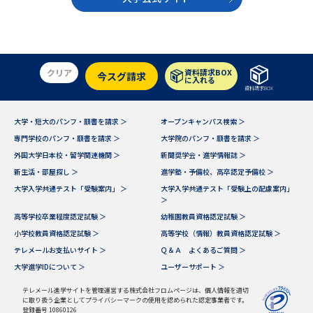
受験準備
資料検索
志望校・出願校を調べる
クリア
資料請求BOX
今スグ請求
に入れる
資料請求BOX
併願校選び
受験スケジュールを立てよう
大学・短大のパンフ・願書を請求 ＞
オープンキャンパス検索 ＞
先輩が入学を決めた理由
テレメール全国一斉進学調査
専門学校のパンフ・願書を請求 ＞
大学院のパンフ・願書を請求 ＞
外国大学日本校・留学関連機関 ＞
新聞奨学会・進学情報誌 ＞
新生活お役立ちガイド
新生活・部屋探し ＞
進学塾・予備校、高卒認定予備校 ＞
大学入学共通テスト「受験案内」 ＞
大学入学共通テスト「受験上の配慮案内」
＞
高等学校卒業程度認定試験 ＞
幼稚園教員資格認定試験 ＞
学問発見
学問検索
小学校教員資格認定試験 ＞
高等学校（情報）教員資格認定試験 ＞
テレメールお支払いサイト ＞
Ｑ＆Ａ よくあるご質問 ＞
大学進学IDについて ＞
ユーザーサポート ＞
大学で学びたい学問発見
テレメール進学サイトを管理運営する株式会社フロムページは、個人情報を適切
に取り扱う企業としてプライバシーマークの使用を認められた認定事業者です。
登録番号 10860126