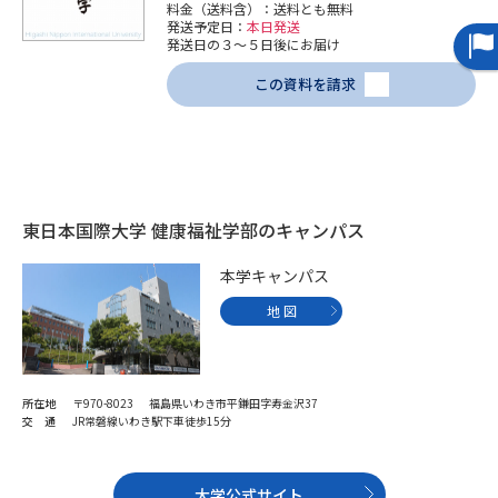
料金（送料含）：送料とも無料
発送予定日：
本日発送
発送日の３～５日後にお届け
データサイエンス特集
奨学金・特待生制度特集
この資料を請求
デジタルパンフレット
進路の３択
新学年スタート号特集ページ
新学年スタート号特集ページ
（高3生用）
（高2生用）
東日本国際大学 健康福祉学部のキャンパス
SELFBRAND特集ページ
本学キャンパス
オープンキャンパスなどを調べる
地 図
オープンキャンパス検索
実施プログラムから探す
所在地
〒970-8023 福島県いわき市平鎌田字寿金沢37
来場型・Web型イベント特集
夢ナビライブ
交 通
JR常磐線いわき駅下車徒歩15分
大学公式サイト