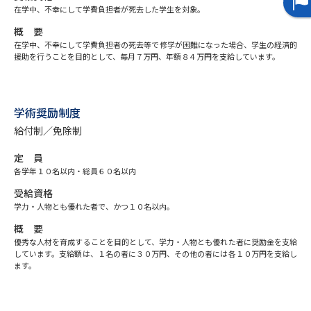
在学中、不幸にして学費負担者が死去した学生を対象。
データサイエンス特集
奨学金・特待生制度特集
概 要
在学中、不幸にして学費負担者の死去等で修学が困難になった場合、学生の経済的
援助を行うことを目的として、毎月７万円、年額８４万円を支給しています。
デジタルパンフレット
進路の３択
新学年スタート号特集ページ
新学年スタート号特集ページ
学術奨励制度
（高3生用）
（高2生用）
給付制／免除制
SELFBRAND特集ページ
定 員
各学年１０名以内・総員６０名以内
オープンキャンパスなどを調べる
受給資格
学力・人物とも優れた者で、かつ１０名以内。
オープンキャンパス検索
実施プログラムから探す
概 要
優秀な人材を育成することを目的として、学力・人物とも優れた者に奨励金を支給
来場型・Web型イベント特集
しています。支給額は、１名の者に３０万円、その他の者には各１０万円を支給し
夢ナビライブ
ます。