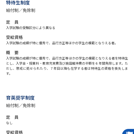
専門学校の資料請求
大学院の資料請求
特待生制度
給付制／免除制
大学入学共通テスト「受験案
留学・進学関連、塾・予備校
内」の請求
定 員
入学試験の受験区分により異なる
大学入学共通テスト「受験上の
高等学校卒業程度認定試験
配慮案内」の請求
受給資格
入学試験の成績が特に優秀で、品行方正等ほかの学生の模範となりえる者。
幼稚園教員資格認定試験
小学校教員資格認定試験
概 要
入学試験の成績が特に優秀で、品行方正等ほかの学生の模範となりえる者を特待生
高等学校（情報）教員資格認定
とし、入学金・授業料・教育充実費及び施設維持費の半額を６年間免除します。た
だし、懲戒に処せられたり、７年目以降も在学する者は特待生の資格を喪失しま
試験
す。
大学研究
大学検索
育英奨学制度
給付制／免除制
大学で学べる内容や特徴を調べる
定 員
なし
国際・グローバルに強い大学特
新増設大学・学部・学科特集
受給資格
集