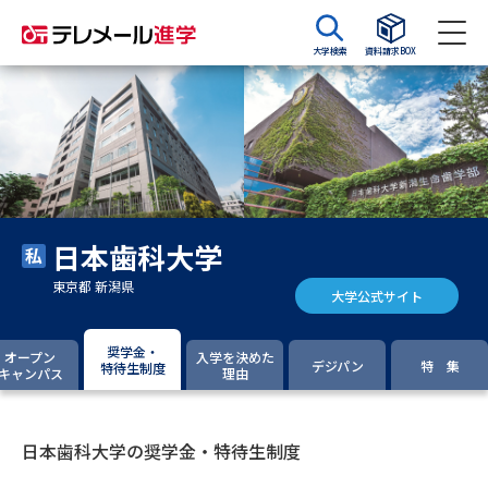
大学検索
資料請求BOX
資料請求
資料検索
大学・短大の資料種類から請求
日本歯科大学
大学パンフ
学部・学科パンフ
東京都 新潟県
大学公式サイト
総合型選抜・学校推薦型選抜 募
大学入学共通テスト利用選抜の
集要項＆願書
募集要項＆願書
奨学金・
オープン
入学を決めた
デジパン
特 集
特待生制度
キャンパス
理由
過去問題集
大学・短大以外の資料から請求
日本歯科大学の奨学金・特待生制度