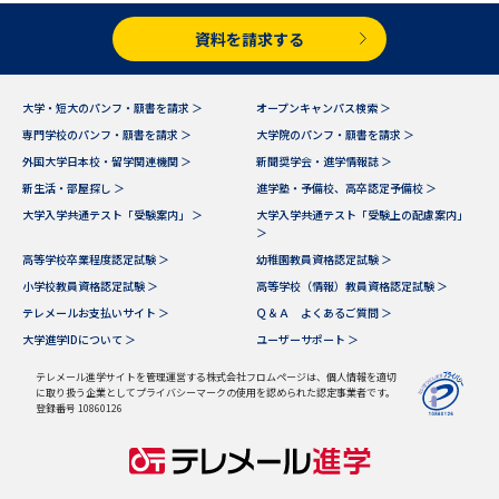
受験準備
資料検索
資料を請求する
志望校・出願校を調べる
大学・短大のパンフ・願書を請求 ＞
オープンキャンパス検索 ＞
専門学校のパンフ・願書を請求 ＞
大学院のパンフ・願書を請求 ＞
併願校選び
受験スケジュールを立てよう
外国大学日本校・留学関連機関 ＞
新聞奨学会・進学情報誌 ＞
新生活・部屋探し ＞
進学塾・予備校、高卒認定予備校 ＞
先輩が入学を決めた理由
テレメール全国一斉進学調査
大学入学共通テスト「受験案内」 ＞
大学入学共通テスト「受験上の配慮案内」
＞
高等学校卒業程度認定試験 ＞
幼稚園教員資格認定試験 ＞
新生活お役立ちガイド
小学校教員資格認定試験 ＞
高等学校（情報）教員資格認定試験 ＞
テレメールお支払いサイト ＞
Ｑ＆Ａ よくあるご質問 ＞
大学進学IDについて ＞
ユーザーサポート ＞
学問発見
学問検索
テレメール進学サイトを管理運営する株式会社フロムページは、個人情報を適切
に取り扱う企業としてプライバシーマークの使用を認められた認定事業者です。
登録番号 10860126
大学で学びたい学問発見