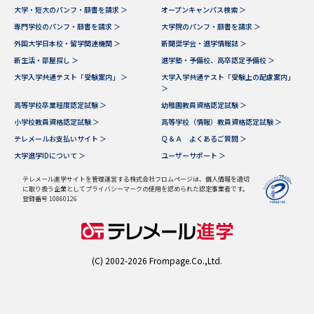
受験準備
資料検索
大学・短大のパンフ・願書を請求 ＞
オープンキャンパス検索 ＞
専門学校のパンフ・願書を請求 ＞
大学院のパンフ・願書を請求 ＞
外国大学日本校・留学関連機関 ＞
新聞奨学会・進学情報誌 ＞
志望校・出願校を調べる
新生活・部屋探し ＞
進学塾・予備校、高卒認定予備校 ＞
大学入学共通テスト「受験案内」 ＞
大学入学共通テスト「受験上の配慮案内」
＞
併願校選び
受験スケジュールを立てよう
高等学校卒業程度認定試験 ＞
幼稚園教員資格認定試験 ＞
小学校教員資格認定試験 ＞
高等学校（情報）教員資格認定試験 ＞
先輩が入学を決めた理由
テレメール全国一斉進学調査
テレメールお支払いサイト ＞
Ｑ＆Ａ よくあるご質問 ＞
大学進学IDについて ＞
ユーザーサポート ＞
新生活お役立ちガイド
テレメール進学サイトを管理運営する株式会社フロムページは、個人情報を適切
に取り扱う企業としてプライバシーマークの使用を認められた認定事業者です。
登録番号 10860126
学問発見
学問検索
(C) 2002-2026 Frompage.Co.,Ltd.
大学で学びたい学問発見