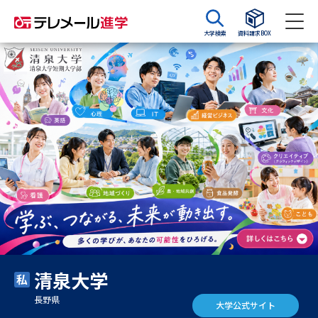
大学検索
資料請求BOX
資料請求
資料検索
大学・短大の資料種類から請求
大学パンフ
学部・学科パンフ
総合型選抜・学校推薦型選抜 募
大学入学共通テスト利用選抜の
集要項＆願書
募集要項＆願書
過去問題集
清泉大学
大学・短大以外の資料から請求
長野県
大学公式サイト