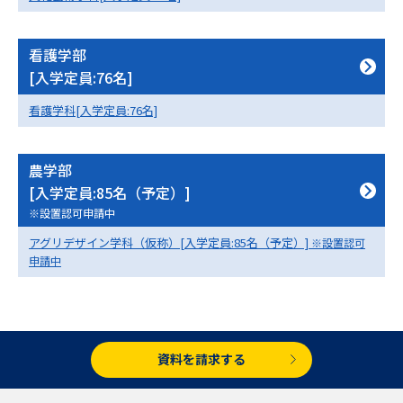
データサイエンス特集
奨学金・特待生制度特集
看護学部
[入学定員:76名]
デジタルパンフレット
進路の３択
看護学科[入学定員:76名]
新学年スタート号特集ページ
新学年スタート号特集ページ
（高3生用）
（高2生用）
農学部
SELFBRAND特集ページ
[入学定員:85名（予定）]
※設置認可申請中
オープンキャンパスなどを調べる
アグリデザイン学科（仮称）[入学定員:85名（予定）]
※設置認可
申請中
オープンキャンパス検索
実施プログラムから探す
来場型・Web型イベント特集
夢ナビライブ
資料を請求する