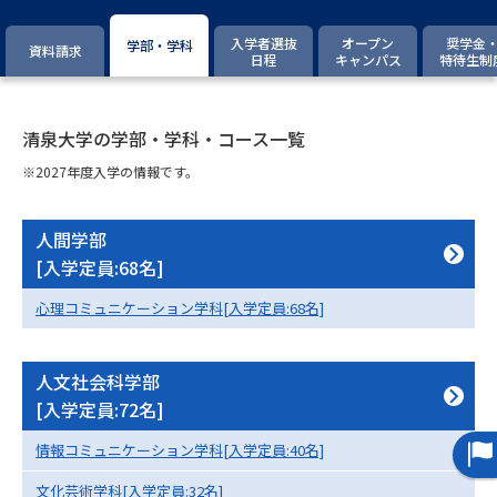
専門学校の資料請求
大学院の資料請求
入学者選抜
オープン
奨学金
学部・学科
資料請求
大学入学共通テスト「受験案
日程
キャンパス
特待生制
留学・進学関連、塾・予備校
内」の請求
大学入学共通テスト「受験上の
高等学校卒業程度認定試験
配慮案内」の請求
清泉大学の学部・学科・コース一覧
※2027年度入学の情報です。
幼稚園教員資格認定試験
小学校教員資格認定試験
高等学校（情報）教員資格認定
人間学部
試験
[入学定員:68名]
心理コミュニケーション学科[入学定員:68名]
大学研究
大学検索
人文社会科学部
[入学定員:72名]
大学で学べる内容や特徴を調べる
情報コミュニケーション学科[入学定員:40名]
国際・グローバルに強い大学特
新増設大学・学部・学科特集
文化芸術学科[入学定員:32名]
集