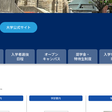
大学入学共通テスト「受験案内」の請求
大学入学共通テスト「受験上の配慮案内
幼稚園教員資格認定試験
小学校教員資
大学公式サイト
高等学校（情報）教員資格認定試験
大学研究
入学者選抜
オープン
奨学金・
入学
日程
キャンパス
特待生制度
大学で学べる内容や特徴を調
新増設大学・学部・学科特集
国際・グ
ん。
データサイエンス特集
奨学金・特待生
内
学部案内
進路の３択
新学年スタート号特集ペー
新学年スタート号特集ページ（高2生用