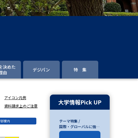
」の請求
高等学校卒業程度認定試験
格認定試験
大学検索
を決めた
デジパン
特 集
理由
べる
アイコン凡例
ローバルに強い大学特集
大学情報Pick UP
資料請求上のご注意
制度特集
デジタルパンフレット
テーマ特集 /
学部案内
ジ（高3生用）
国際・グローバルに強い
大学特集
）