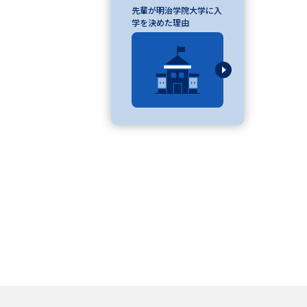
先輩が明治学院大学に入
学を決めた理由
学問検索
野解説
学問の教科書
夢ナビライブ
いて
このサイトについて
・発送状況の確認
テレメール
お支払いサイト
問合せ先
テレメール進学カタログ
訂正のご案内