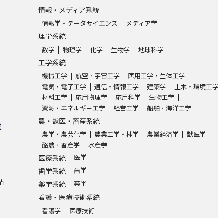
情報・メディア系統
情報学・データサイエンス
メディア学
理学系統
数学
物理学
化学
生物学
地球科学
工学系統
機械工学
航空・宇宙工学
医用工学・生体工学
電気・電子工学
通信・情報工学
建築学
土木・環境工
材料工学
応用物理学
応用科学
生物工学
資源・エネルギー工学
経営工学
船舶・海洋工学
農・獣医・畜産系統
求
農学・農芸化学
農業工学・林学
農業経済学
獣医学
酪農・畜産学
水産学
医学
医療系統
歯学
歯学系統
請
薬学
薬学系統
看護・医療技術系統
看護学
医療技術