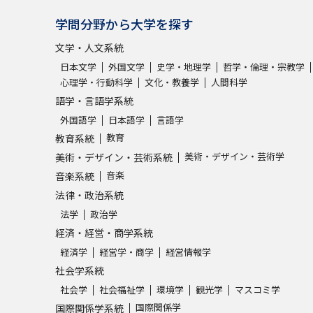
学問分野から大学を探す
文学・人文系統
日本文学
外国文学
史学・地理学
哲学・倫理・宗教学
心理学・行動科学
文化・教養学
人間科学
語学・言語学系統
外国語学
日本語学
言語学
教育
教育系統
美術・デザイン・芸術学
美術・デザイン・芸術系統
音楽
音楽系統
法律・政治系統
法学
政治学
経済・経営・商学系統
経済学
経営学・商学
経営情報学
社会学系統
社会学
社会福祉学
環境学
観光学
マスコミ学
国際関係学
国際関係学系統