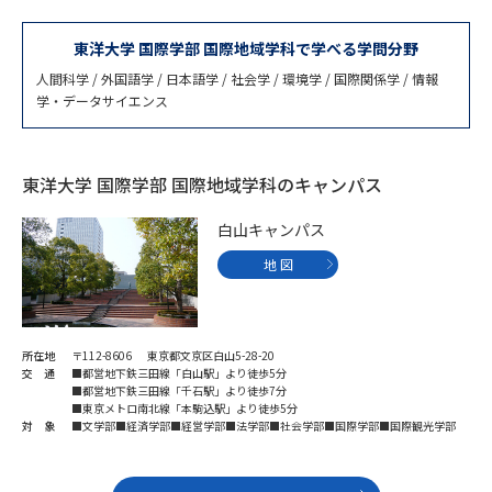
専門学校の資料請求
大学院の資料請求
東洋大学 国際学部 国際地域学科で学べる学問分野
大学入学共通テスト「受験案
留学・進学関連、塾・予備校
内」の請求
人間科学 / 外国語学 / 日本語学 / 社会学 / 環境学 / 国際関係学 / 情報
学・データサイエンス
大学入学共通テスト「受験上の
高等学校卒業程度認定試験
配慮案内」の請求
東洋大学 国際学部 国際地域学科のキャンパス
幼稚園教員資格認定試験
小学校教員資格認定試験
白山キャンパス
高等学校（情報）教員資格認定
試験
地 図
大学研究
大学検索
所在地
〒112-8606 東京都文京区白山5-28-20
交 通
■都営地下鉄三田線「白山駅」より徒歩5分
■都営地下鉄三田線「千石駅」より徒歩7分
■東京メトロ南北線「本駒込駅」より徒歩5分
大学で学べる内容や特徴を調べる
対 象
■文学部■経済学部■経営学部■法学部■社会学部■国際学部■国際観光学部
国際・グローバルに強い大学特
新増設大学・学部・学科特集
集