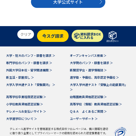
大学公式サイト
データサイエンス特集
奨学金・特待生制度特集
デジタルパンフレット
進路の３択
クリア
資料請求BOX
今スグ請求
に入れる
資料請求BOX
新学年スタート号特集ページ
新学年スタート号特集ページ
（高3生用）
（高2生用）
大学・短大のパンフ・願書を請求 ＞
オープンキャンパス検索 ＞
SELFBRAND特集ページ
専門学校のパンフ・願書を請求 ＞
大学院のパンフ・願書を請求 ＞
外国大学日本校・留学関連機関 ＞
新聞奨学会・進学情報誌 ＞
新生活・部屋探し ＞
進学塾・予備校、高卒認定予備校 ＞
オープンキャンパスなどを調べる
大学入学共通テスト「受験案内」 ＞
大学入学共通テスト「受験上の配慮案内」
＞
オープンキャンパス検索
実施プログラムから探す
高等学校卒業程度認定試験 ＞
幼稚園教員資格認定試験 ＞
小学校教員資格認定試験 ＞
高等学校（情報）教員資格認定試験 ＞
来場型・Web型イベント特集
夢ナビライブ
テレメールお支払いサイト ＞
Ｑ＆Ａ よくあるご質問 ＞
大学進学IDについて ＞
ユーザーサポート ＞
テレメール進学サイトを管理運営する株式会社フロムページは、個人情報を適切
に取り扱う企業としてプライバシーマークの使用を認められた認定事業者です。