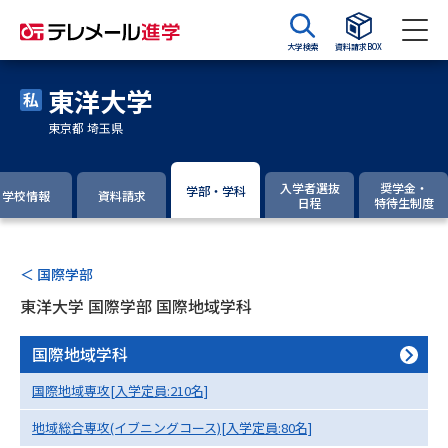
大学検索
資料請求BOX
東洋大学
資料請求
資料検索
東京都 埼玉県
大学・短大の資料種類から請求
入学者選抜
奨学金・
学部・学科
学校情報
資料請求
日程
特待生制度
大学パンフ
学部・学科パンフ
＜ 国際学部
総合型選抜・学校推薦型選抜 募
大学入学共通テスト利用選抜の
集要項＆願書
募集要項＆願書
東洋大学 国際学部 国際地域学科
過去問題集
国際地域学科
国際地域専攻[入学定員:210名]
大学・短大以外の資料から請求
地域総合専攻(イブニングコース)[入学定員:80名]