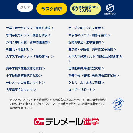
クリア
資料請求BOX
今スグ請求
に入れる
データサイエンス特集
奨学金・特待生制度特集
資料請求BOX
大学・短大のパンフ・願書を請求 ＞
オープンキャンパス検索 ＞
デジタルパンフレット
進路の３択
専門学校のパンフ・願書を請求 ＞
大学院のパンフ・願書を請求 ＞
新学年スタート号特集ページ
新学年スタート号特集ページ
外国大学日本校・留学関連機関 ＞
新聞奨学会・進学情報誌 ＞
（高3生用）
（高2生用）
新生活・部屋探し ＞
進学塾・予備校、高卒認定予備校 ＞
大学入学共通テスト「受験案内」 ＞
大学入学共通テスト「受験上の配慮案内」
SELFBRAND特集ページ
＞
高等学校卒業程度認定試験 ＞
幼稚園教員資格認定試験 ＞
小学校教員資格認定試験 ＞
高等学校（情報）教員資格認定試験 ＞
オープンキャンパスなどを調べる
テレメールお支払いサイト ＞
Ｑ＆Ａ よくあるご質問 ＞
大学進学IDについて ＞
ユーザーサポート ＞
オープンキャンパス検索
実施プログラムから探す
テレメール進学サイトを管理運営する株式会社フロムページは、個人情報を適切
に取り扱う企業としてプライバシーマークの使用を認められた認定事業者です。
登録番号 10860126
来場型・Web型イベント特集
夢ナビライブ