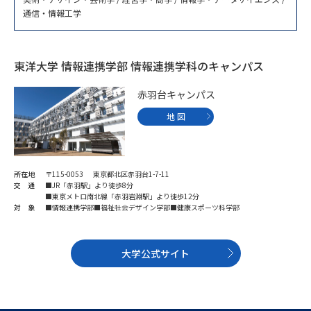
専門学校の資料請求
大学院の資料請求
通信・情報工学
大学入学共通テスト「受験案
留学・進学関連、塾・予備校
内」の請求
東洋大学 情報連携学部 情報連携学科のキャンパス
大学入学共通テスト「受験上の
高等学校卒業程度認定試験
配慮案内」の請求
赤羽台キャンパス
幼稚園教員資格認定試験
小学校教員資格認定試験
地 図
高等学校（情報）教員資格認定
試験
所在地
〒115-0053 東京都北区赤羽台1-7-11
交 通
■JR「赤羽駅」より徒歩8分
■東京メトロ南北線「赤羽岩淵駅」より徒歩12分
対 象
■情報連携学部■福祉社会デザイン学部■健康スポーツ科学部
大学研究
大学検索
大学公式サイト
大学で学べる内容や特徴を調べる
国際・グローバルに強い大学特
新増設大学・学部・学科特集
集