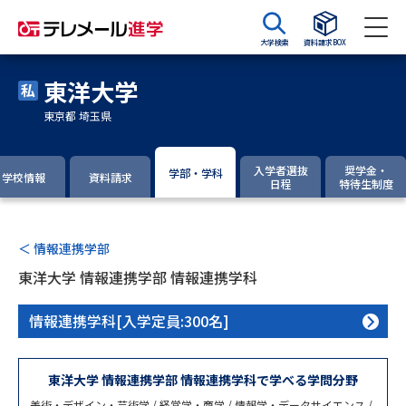
大学検索
資料請求BOX
東洋大学
資料請求
資料検索
東京都 埼玉県
大学・短大の資料種類から請求
入学者選抜
奨学金・
学部・学科
学校情報
資料請求
日程
特待生制度
大学パンフ
学部・学科パンフ
＜ 情報連携学部
総合型選抜・学校推薦型選抜 募
大学入学共通テスト利用選抜の
集要項＆願書
募集要項＆願書
東洋大学 情報連携学部 情報連携学科
過去問題集
情報連携学科[入学定員:300名]
大学・短大以外の資料から請求
東洋大学 情報連携学部 情報連携学科で学べる学問分野
美術・デザイン・芸術学 / 経営学・商学 / 情報学・データサイエンス /