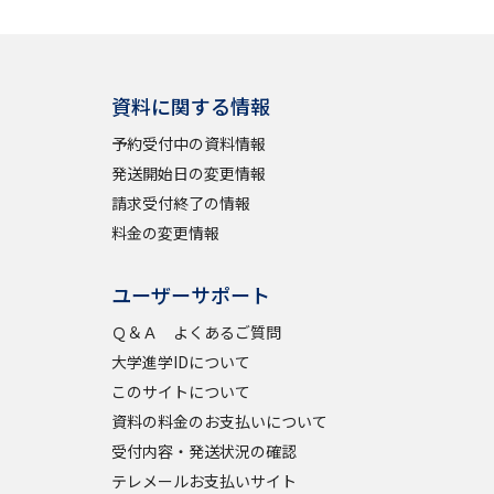
学問検索
資料に関する情報
予約受付中の資料情報
発送開始日の変更情報
野解説
学問の教科書
夢ナビライブ
請求受付終了の情報
料金の変更情報
ユーザーサポート
Ｑ＆Ａ よくあるご質問
大学進学IDについて
いて
このサイトについて
このサイトについて
・発送状況の確認
テレメール
お支払いサイト
資料の料金のお支払いについて
問合せ先
テレメール進学カタログ
訂正のご案内
受付内容・発送状況の確認
テレメールお支払いサイト