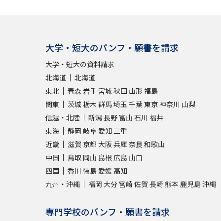
大学・短大のパンフ・願書を請求
大学・短大の資料請求
北海道
北海道
東北
青森
岩手
宮城
秋田
山形
福島
関東
茨城
栃木
群馬
埼玉
千葉
東京
神奈川
山梨
信越・北陸
新潟
長野
富山
石川
福井
東海
静岡
岐阜
愛知
三重
近畿
滋賀
京都
大阪
兵庫
奈良
和歌山
中国
鳥取
岡山
島根
広島
山口
四国
香川
徳島
愛媛
高知
九州・沖縄
福岡
大分
宮崎
佐賀
長崎
熊本
鹿児島
沖縄
専門学校のパンフ・願書を請求