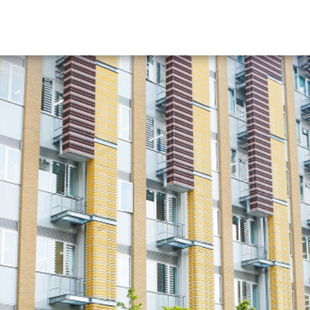
資料請求
大学・短大の資料種類から請
大学パンフ
学部・学科パンフ
総合型選抜・学校推薦型選抜 募集要項＆
大学入学共通テスト利用選抜の募集要項
大学・短大以外の資料から請
専門学校の資料請求
大学院の資料請求