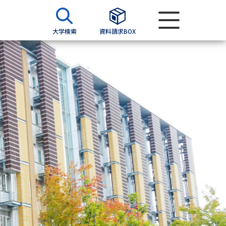
大学検索
資料請求BOX
資料検索
求
願書
＆願書
過去問題集
求
留学・進学関連、塾・予備校