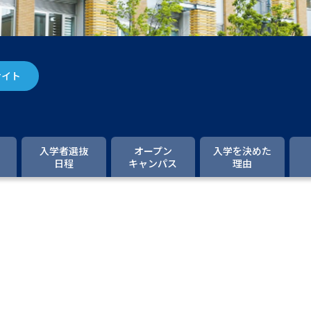
大学入学共通テスト「受験案内」の請求
大学入学共通テスト「受験上の配慮案内
幼稚園教員資格認定試験
小学校教員資
サイト
高等学校（情報）教員資格認定試験
大学研究
入学者選抜
オープン
入学を決めた
日程
キャンパス
理由
大学で学べる内容や特徴を調
新増設大学・学部・学科特集
国際・グ
データサイエンス特集
奨学金・特待生
進路の３択
新学年スタート号特集ペー
新学年スタート号特集ページ（高2生用