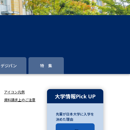
」の請求
高等学校卒業程度認定試験
格認定試験
大学検索
デジパン
特 集
べる
アイコン凡例
ローバルに強い大学特集
大学情報Pick UP
資料請求上のご注意
制度特集
デジタルパンフレット
先輩が日本大学に入学を
ジ（高3生用）
決めた理由
）