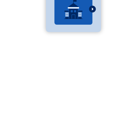
べる
ムから探す
ライブ
資料検索
う
先輩が入学を決めた理由
役立ちガイド