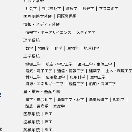
社会学系統
社会学
社会福祉学
環境学
観光学
マスコミ学
国際関係学
国際関係学系統
情報・メディア系統
情報学・データサイエンス
メディア学
理学系統
数学
物理学
化学
生物学
地球科学
工学系統
機械工学
航空・宇宙工学
医用工学・生体工学
電気・電子工学
通信・情報工学
建築学
土木・環境工
材料工学
応用物理学
応用科学
生物工学
資源・エネルギー工学
経営工学
船舶・海洋工学
農・獣医・畜産系統
求
農学・農芸化学
農業工学・林学
農業経済学
獣医学
酪農・畜産学
水産学
医学
医療系統
歯学
歯学系統
請
薬学
薬学系統