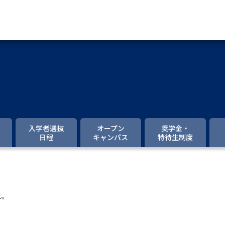
資料請求
大学・短大の資料種類から請
大学パンフ
学部・学科パンフ
入学者選抜
オープン
奨学金・
日程
キャンパス
特待生制度
総合型選抜・学校推薦型選抜 募集要項＆
大学入学共通テスト利用選抜の募集要項
大学・短大以外の資料から請
ん。
専門学校の資料請求
大学院の資料請求