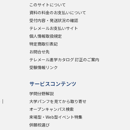
このサイトについて
資料の料金のお支払いについて
学問検索
受付内容・発送状況の確認
テレメールお支払いサイト
個人情報取扱規定
特定商取引表記
野解説
学問の教科書
夢ナビライブ
お問合せ先
テレメール進学カタログ 訂正のご案内
受験情報リンク
サービスコンテンツ
学問分野解説
いて
このサイトについて
学
大学パンフを見てから取り寄せ
・発送状況の確認
テレメール
お支払いサイト
オープンキャンパス検索
問合せ先
テレメール進学カタログ
訂正のご案内
来場型・Web型イベント特集
併願校選び