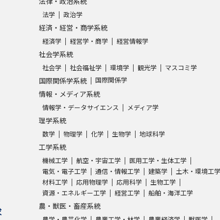
法律・政治系統
法学
政治学
学問発見
経済・経営・商学系統
経済学
経営学・商学
経営情報学
社会学系統
大学で学びたい学問発見
社会学
社会福祉学
環境学
観光学
マスコミ学
国際関係学
国際関係学系統
学問のミニ講義「夢ナビ講義」
学問分
情報・メディア系統
情報学・データサイエンス
メディア学
理学系統
ユーザーサポート
数学
物理学
化学
生物学
地球科学
工学系統
機械工学
航空・宇宙工学
医用工学・生体工学
Ｑ＆Ａ よくあるご質問
大学進学IDにつ
電気・電子工学
通信・情報工学
建築学
土木・環境工
資料の料金の
お支払いについて
受付内容
材料工学
応用物理学
応用科学
生物工学
資源・エネルギー工学
経営工学
船舶・海洋工学
個人情報取扱規定
特定商取引表記
お
農・獣医・畜産系統
求
受験情報リンク
農学・農芸化学
農業工学・林学
農業経済学
獣医学