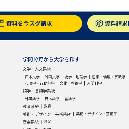
SELFBRAND特集ページ
資料を
今スグ請求
資料請求
オープンキャンパスなどを調
オープンキャンパス検索
実施プログラ
来場型・Web型イベント特集
夢ナビ
学問分野から大学を探す
文学・人文系統
受験準備
日本文学
外国文学
史学・地理学
哲学・倫理・宗教学
心理学・行動科学
文化・教養学
人間科学
語学・言語学系統
志望校・出願校を調べる
外国語学
日本語学
言語学
教育
教育系統
併願校選び
受験スケジュールを立てよ
美術・デザイン・芸術学
美術・デザイン・芸術系統
テレメール全国一斉進学調査
新生活お
音楽
音楽系統