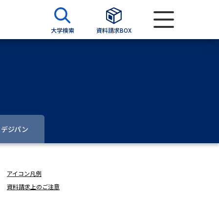
大学検索
資料請求BOX
資料検索
求
デジパン
願書
＆願書
過去問題集
アイコン凡例
求
資料請求上のご注意
留学・進学関連、塾・予備校