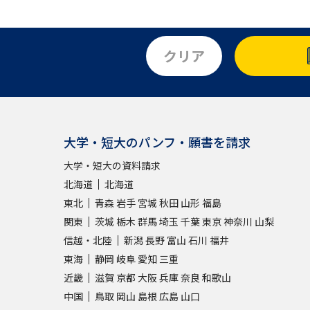
クリア
大学・短大のパンフ・願書を請求
大学・短大の資料請求
北海道
北海道
東北
青森
岩手
宮城
秋田
山形
福島
関東
茨城
栃木
群馬
埼玉
千葉
東京
神奈川
山梨
信越・北陸
新潟
長野
富山
石川
福井
東海
静岡
岐阜
愛知
三重
近畿
滋賀
京都
大阪
兵庫
奈良
和歌山
中国
鳥取
岡山
島根
広島
山口