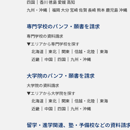
四国
香川
徳島
愛媛
高知
九州・沖縄
福岡
大分
宮崎
佐賀
長崎
熊本
鹿児島
沖縄
専門学校のパンフ・願書を請求
専門学校の資料請求
▼エリアから専門学校を探す
北海道
東北
関東
信越・北陸
東海
近畿
中国
四国
九州・沖縄
大学院のパンフ・願書を請求
大学院の資料請求
▼エリアから大学院を探す
北海道
東北
関東
信越・北陸
東海
近畿
中国
四国
九州・沖縄
留学・進学関連、塾・予備校などの資料請