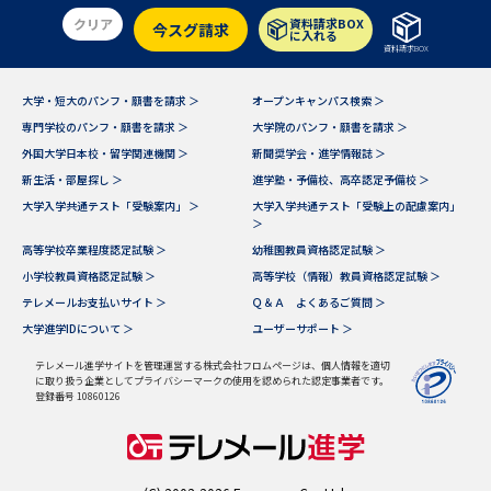
受験準備
資料検索
クリア
資料請求BOX
今スグ請求
に入れる
資料請求BOX
志望校・出願校を調べる
大学・短大のパンフ・願書を請求 ＞
オープンキャンパス検索 ＞
専門学校のパンフ・願書を請求 ＞
大学院のパンフ・願書を請求 ＞
併願校選び
受験スケジュールを立てよう
外国大学日本校・留学関連機関 ＞
新聞奨学会・進学情報誌 ＞
新生活・部屋探し ＞
進学塾・予備校、高卒認定予備校 ＞
先輩が入学を決めた理由
テレメール全国一斉進学調査
大学入学共通テスト「受験案内」 ＞
大学入学共通テスト「受験上の配慮案内」
＞
高等学校卒業程度認定試験 ＞
幼稚園教員資格認定試験 ＞
新生活お役立ちガイド
小学校教員資格認定試験 ＞
高等学校（情報）教員資格認定試験 ＞
テレメールお支払いサイト ＞
Ｑ＆Ａ よくあるご質問 ＞
大学進学IDについて ＞
ユーザーサポート ＞
学問発見
学問検索
テレメール進学サイトを管理運営する株式会社フロムページは、個人情報を適切
に取り扱う企業としてプライバシーマークの使用を認められた認定事業者です。
登録番号 10860126
大学で学びたい学問発見