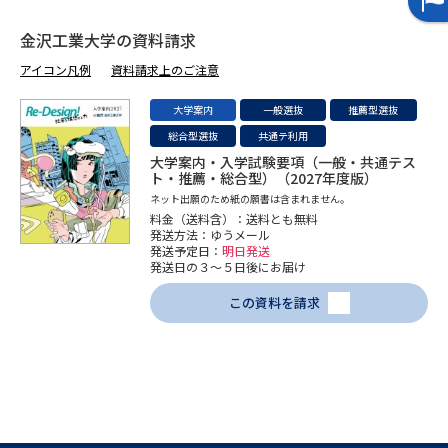
金沢工業大学の資料請求
データサイエンス特集
奨学金・特待生制度特集
アイコン凡例
資料請求上のご注意
デジタルパンフレット
進路の３択
大学案内
一般選抜
推薦型選抜
総合型選抜
共通テ利用
新学年スタート号特集ページ
新学年スタート号特集ページ
（高3生用）
（高2生用）
大学案内・入学試験要項（一般・共通テス
ト・推薦・総合型）（2027年度版）
ネット出願のため紙の願書は含まれません。
SELFBRAND特集ページ
料金（送料含）：送料とも無料
発送方法：ゆうメール
発送予定日：
明日発送
オープンキャンパスなどを調べる
発送日の３～５日後にお届け
この資料を請求
オープンキャンパス検索
実施プログラムから探す
来場型・Web型イベント特集
夢ナビライブ