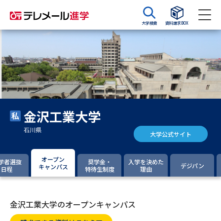
大学検索
資料請求BOX
資料請求
資料検索
大学・短大の資料種類から請求
金沢工業大学
大学パンフ
学部・学科パンフ
石川県
大学公式サイト
総合型選抜・学校推薦型選抜 募
大学入学共通テスト利用選抜の
集要項＆願書
募集要項＆願書
オープン
学者選抜
奨学金・
入学を決めた
デジパン
キャンパス
日程
特待生制度
理由
過去問題集
大学・短大以外の資料から請求
金沢工業大学のオープンキャンパス