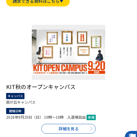
専門学校の資料請求
大学院の資料請求
請求できる資料はこちら
大学入学共通テスト「受験案
留学・進学関連、塾・予備校
内」の請求
大学入学共通テスト「受験上の
高等学校卒業程度認定試験
配慮案内」の請求
幼稚園教員資格認定試験
小学校教員資格認定試験
高等学校（情報）教員資格認定
試験
KIT秋のオープンキャンパス
大学研究
大学検索
キャンパス
扇が丘キャンパス
開催日時
大学で学べる内容や特徴を調べる
2026年9月20日（日） 10時～16時 入退場自由
来場
詳細を見る
国際・グローバルに強い大学特
新増設大学・学部・学科特集
集