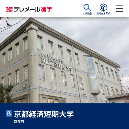
大学検索
資料請求BOX
資料請求
資料検索
大学・短大の資料種類から請求
大学パンフ
学部・学科パンフ
総合型選抜・学校推薦型選抜 募
大学入学共通テスト利用選抜の
集要項＆願書
募集要項＆願書
過去問題集
京都経済短期大学
大学・短大以外の資料から請求
京都府