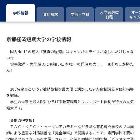
専門学校の資料請求
大学院の資料請求
入学者選抜
オー
学校情報
資料請求
学部・学科
大学入学共通テスト「受験案
日程
キャ
留学・進学関連、塾・予備校
内」の請求
大学入学共通テスト「受験上の
高等学校卒業程度認定試験
配慮案内」の請求
京都経済短期大学の学校情報
国内No.1*の短大『就職の経短』はキャンパスライフが楽しいだけじゃな
幼稚園教員資格認定試験
小学校教員資格認定試験
い☆
資格取得・大学編入にも強い日本唯一の経済短大！！ #経短しか勝た
高等学校（情報）教員資格認定
ん！
試験
200名定員という少数精鋭制を最大限に活かした少人数制講義や個別指導
大学研究
大学検索
を徹底。
学生の未来を最大限にひろげる教育環境とフルサポート体制が特長の人気
短大です。
大学で学べる内容や特徴を調べる
【資格取得支援】
ＴＡＣ・ＫＥＣ・ヒューマンアカデミーなど多彩な有名専門学校のプロ講
師による豊富な対策講義を『完全無料』で開講することで、専門学校不要の
国際・グローバルに強い大学特
新増設大学・学部・学科特集
集
学内ダブルスクールを実現。さらに、卒業と同時に公的資格「ビジネス実務