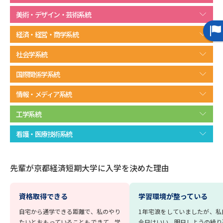
学問のミニ講義「夢ナビ講義」
学問分野解説
美術・デザイン・芸術系統
学問の教科書
夢ナビライブ
経済・経営・商学系統
社会学系統
ユーザーサポート
国際関係学系統
Ｑ＆Ａ よくあるご質問
大学進学IDについて
情報・メディア系統
資料の料金の
受付内容・発送状況の確認
工学系統
お支払いについて
看護・医療技術系統
テレメール
個人情報取扱規定
お支払いサイト
テレメール進学カタログ
先輩が京都経済短期大学に入学を決めた理由
特定商取引表記
訂正のご案内
資格取得できる
学習環境が整っている
自宅から通学できる距離で、私のやり
1年宅浪をしていましたが、私
たいとおもっていることもできて、学
今日はいい、明日しようの繰り