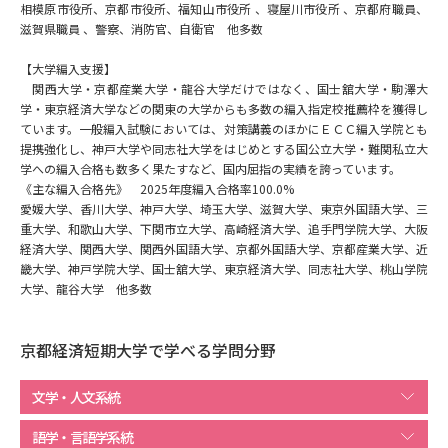
受験準備
資料検索
相模原市役所、京都市役所、福知山市役所 、寝屋川市役所 、京都府職員、
滋賀県職員 、警察、消防官、自衛官 他多数
【大学編入支援】
志望校・出願校を調べる
関西大学・京都産業大学・龍谷大学だけではなく、国士舘大学・駒澤大
学・東京経済大学などの関東の大学からも多数の編入指定校推薦枠を獲得し
ています。一般編入試験においては、対策講義のほかにＥＣＣ編入学院とも
併願校選び
受験スケジュールを立てよう
提携強化し、神戸大学や同志社大学をはじめとする国公立大学・難関私立大
学への編入合格も数多く果たすなど、国内屈指の実績を誇っています。
先輩が入学を決めた理由
テレメール全国一斉進学調査
《主な編入合格先》 2025年度編入合格率100.0%
愛媛大学、香川大学、神戸大学、埼玉大学、滋賀大学、東京外国語大学、三
重大学、和歌山大学、下関市立大学、高崎経済大学、追手門学院大学、大阪
新生活お役立ちガイド
経済大学、関西大学、関西外国語大学、京都外国語大学、京都産業大学、近
畿大学、神戸学院大学、国士舘大学、東京経済大学、同志社大学、桃山学院
大学、龍谷大学 他多数
学問発見
学問検索
京都経済短期大学で学べる学問分野
文学・人文系統
大学で学びたい学問発見
語学・言語学系統