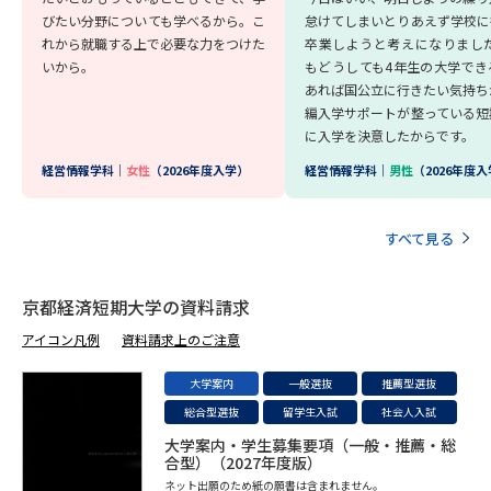
びたい分野についても学べるから。こ
怠けてしまいとりあえず学校に
れから就職する上で必要な力をつけた
卒業しようと考えになりました
いから。
もどうしても4年生の大学でき
あれば国公立に行きたい気持ち
編入学サポートが整っている短
に入学を決意したからです。
経営情報学科｜
女性
（2026年度入学）
経営情報学科｜
男性
（2026年度
すべて見る
京都経済短期大学の資料請求
アイコン凡例
資料請求上のご注意
大学案内
一般選抜
推薦型選抜
総合型選抜
留学生入試
社会人入試
大学案内・学生募集要項（一般・推薦・総
合型）（2027年度版）
ネット出願のため紙の願書は含まれません。