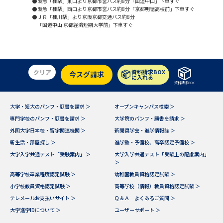
●阪急「桂駅」東口より京都市営バス約8分「国道中山」下車すぐ
●阪急「桂駅」西口より京都市営バス約8分「京都明徳高校前」下車すぐ
●ＪＲ「桂川駅」より京阪京都交通バス約8分
「国道中山 京都経済短期大学前」下車すぐ
クリア
資料請求BOX
今スグ請求
に入れる
資料請求BOX
大学・短大のパンフ・願書を請求 ＞
オープンキャンパス検索 ＞
専門学校のパンフ・願書を請求 ＞
大学院のパンフ・願書を請求 ＞
外国大学日本校・留学関連機関 ＞
新聞奨学会・進学情報誌 ＞
新生活・部屋探し ＞
進学塾・予備校、高卒認定予備校 ＞
大学入学共通テスト「受験案内」 ＞
大学入学共通テスト「受験上の配慮案内」
＞
高等学校卒業程度認定試験 ＞
幼稚園教員資格認定試験 ＞
小学校教員資格認定試験 ＞
高等学校（情報）教員資格認定試験 ＞
テレメールお支払いサイト ＞
Ｑ＆Ａ よくあるご質問 ＞
大学進学IDについて ＞
ユーザーサポート ＞