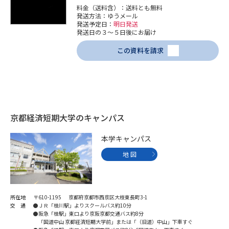
料金（送料含）：送料とも無料
発送方法：ゆうメール
発送予定日：
明日発送
発送日の３～５日後にお届け
この資料を請求
京都経済短期大学のキャンパス
本学キャンパス
地 図
所在地
〒610-1195 京都府京都市西京区大枝東長町3-1
交 通
●ＪＲ「桂川駅」よりスクールバス約10分
●阪急「桂駅」東口より京阪京都交通バス約8分
「国道中山 京都経済短期大学前」または「（旧道）中山」下車すぐ