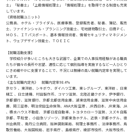
士」「秘書士」「上級情報処理士」「情報処理士」を取得できる制度も充実
しています。
データサイエンス特集
奨学金・特待生制度特集
《資格就職ユニット》
公務員、ホテル・ブライダル、医療事務、登録販売者、秘書、簿記、販売
デジタルパンフレット
進路の３択
士、ファイナンシャル・プランニング技能士、宅地建物取引士、日商ＰＣ、
ＭＯＳ、ＩＴパスポート、基本情報技術者、情報セキュリティマネジメン
ト、ウェブデザイン技能士、ＴＯＥＩＣ
新学年スタート号特集ページ
新学年スタート号特集ページ
（高3生用）
（高2生用）
【就職活動支援】
学校紹介が多いところも大きな武器で、企業での人事採用経験がある職員
SELFBRAND特集ページ
たちが個々の長所や志望、適性に応じて個別指導を実施するなど一人ひとり
にきめ細やかに支援することで、不況とは無縁の高い就職内定率を実現して
オープンキャンパスなどを調べる
います。
《主な就職内定先》 就職内定率98.4%
京セラ 、東洋紡、シキボウ、ダイハツ工業、東レグループ、東洋紡 、日東
オープンキャンパス検索
実施プログラムから探す
精工 、日立建機、村田製作所、コマツ滋賀、北陸近畿クボタ、伊予銀行、
京都銀行、滋賀銀行、京都北都信用金庫、湖東信用金庫、滋賀中央信用金
庫、岡三証券、明治安田生命保険、ANA大阪空港 、JR西日本、JR東海、JA
来場型・Web型イベント特集
夢ナビライブ
、積水ハウス不動産、 京都日産自動車、トヨタカローラ滋賀、スズキ自販
京都、平和堂 、小田急リゾーツ、京都東急ホテル、近鉄・京都ホテル、徳
州会病院 、南丹公立病院、阪神調剤薬局、税理士事務所 、法律事務所、鳥
取労働局、大阪国税局、岩手県庁 、島根県庁、綾部市役所、大阪市役所、