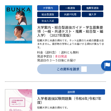
大学案内
一般選抜
推薦型選抜
データサイエンス特集
奨学金・特待生制度特集
総合型選抜
共通テ利用
編入学
社会人入試
デジタルパンフレット
進路の３択
大学案内・総合型選抜ガイド・学生募集要
項（一般・共通テスト・推薦・総合型・編
入学）（2027年度版）
新学年スタート号特集ページ
新学年スタート号特集ページ
（高3生用）
（高2生用）
短期大学と共通の資料です。ネット出願のため紙の願書は含
まれません。請求時の学年によりお届けする資料が異なりま
す。
SELFBRAND特集ページ
料金（送料含）：送料とも無料
発送予定日：
本日発送
発送日の３～５日後にお届け
オープンキャンパスなどを調べる
この資料を請求
オープンキャンパス検索
実施プログラムから探す
来場型・Web型イベント特集
夢ナビライブ
過去問
入学者選抜試験問題集（令和6年/令和7年
度）
短期大学と共通の資料です。