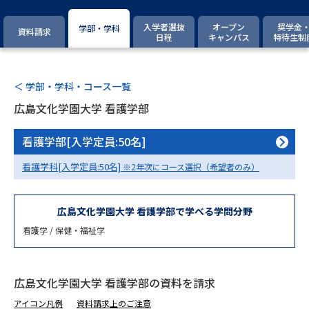
専門学校の資料請求
大学院の資料請求
入学者選抜
オープン
奨学金
学部・学科
資料請求
大学入学共通テスト「受験案
日程
キャンパス
特待生制
留学・進学関連、塾・予備校
内」の請求
大学入学共通テスト「受験上の
高等学校卒業程度認定試験
配慮案内」の請求
＜ 学部・学科・コース一覧
広島文化学園大学 看護学部
幼稚園教員資格認定試験
小学校教員資格認定試験
看護学部[入学定員:50名]
高等学校（情報）教員資格認定
試験
看護学科[入学定員:50名]
※2年次にコース選択（希望者のみ）
大学研究
大学検索
広島文化学園大学 看護学部で学べる学問分野
看護学 / 保健・福祉学
大学で学べる内容や特徴を調べる
広島文化学園大学 看護学部の資料を請求
国際・グローバルに強い大学特
新増設大学・学部・学科特集
アイコン凡例
資料請求上のご注意
集