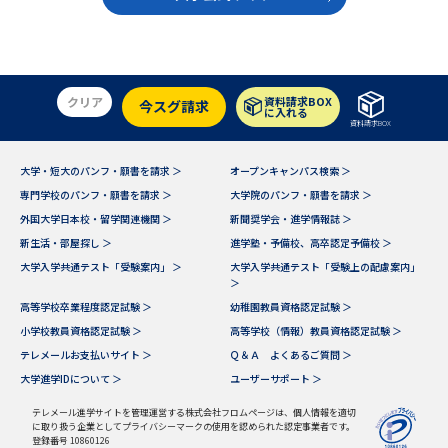
学問のミニ講義「夢ナビ講義」
学問分野解説
学問の教科書
夢ナビライブ
クリア
資料請求BOX
今スグ請求
に入れる
ユーザーサポート
資料請求BOX
Ｑ＆Ａ よくあるご質問
大学進学IDについて
大学・短大のパンフ・願書を請求 ＞
オープンキャンパス検索 ＞
専門学校のパンフ・願書を請求 ＞
大学院のパンフ・願書を請求 ＞
資料の料金の
外国大学日本校・留学関連機関 ＞
新聞奨学会・進学情報誌 ＞
受付内容・発送状況の確認
お支払いについて
新生活・部屋探し ＞
進学塾・予備校、高卒認定予備校 ＞
大学入学共通テスト「受験案内」 ＞
大学入学共通テスト「受験上の配慮案内」
テレメール
個人情報取扱規定
＞
お支払いサイト
高等学校卒業程度認定試験 ＞
幼稚園教員資格認定試験 ＞
テレメール進学カタログ
小学校教員資格認定試験 ＞
高等学校（情報）教員資格認定試験 ＞
特定商取引表記
訂正のご案内
テレメールお支払いサイト ＞
Ｑ＆Ａ よくあるご質問 ＞
大学進学IDについて ＞
ユーザーサポート ＞
テレメール進学サイトを管理運営する株式会社フロムページは、個人情報を適切
に取り扱う企業としてプライバシーマークの使用を認められた認定事業者です。
登録番号 10860126