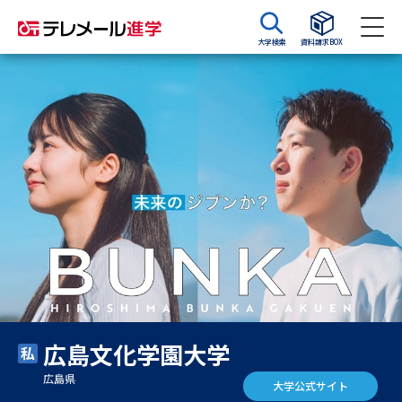
大学検索
資料請求BOX
資料請求
資料検索
大学・短大の資料種類から請求
大学パンフ
学部・学科パンフ
総合型選抜・学校推薦型選抜 募
大学入学共通テスト利用選抜の
集要項＆願書
募集要項＆願書
過去問題集
広島文化学園大学
大学・短大以外の資料から請求
広島県
大学公式サイト