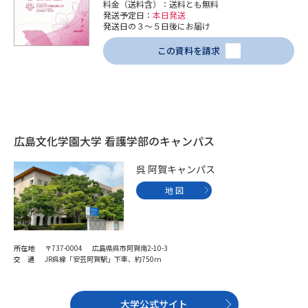
受験準備
資料検索
料金（送料含）：送料とも無料
発送予定日：
本日発送
発送日の３～５日後にお届け
この資料を請求
志望校・出願校を調べる
併願校選び
受験スケジュールを立てよう
先輩が入学を決めた理由
テレメール全国一斉進学調査
広島文化学園大学 看護学部のキャンパス
新生活お役立ちガイド
呉 阿賀キャンパス
地 図
学問発見
学問検索
所在地
〒737-0004 広島県呉市阿賀南2-10-3
交 通
JR呉線「安芸阿賀駅」下車、約750ｍ
大学で学びたい学問発見
大学公式サイト