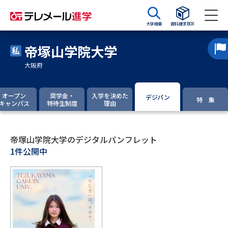
大学検索
資料請求BOX
帝塚山学院大学
資料請求
資料検索
大阪府
大学・短大の資料種類から請求
オープン
奨学金・
入学を決めた
デジパン
特 集
キャンパス
特待生制度
理由
大学パンフ
学部・学科パンフ
帝塚山学院大学のデジタルパンフレット
総合型選抜・学校推薦型選抜 募
大学入学共通テスト利用選抜の
1件公開中
集要項＆願書
募集要項＆願書
過去問題集
大学・短大以外の資料から請求