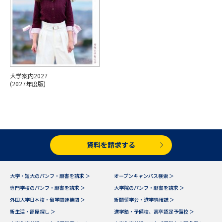
専門学校の資料請求
大学院の資料請求
大学入学共通テスト「受験案
留学・進学関連、塾・予備校
内」の請求
大学入学共通テスト「受験上の
高等学校卒業程度認定試験
配慮案内」の請求
大学案内2027
幼稚園教員資格認定試験
小学校教員資格認定試験
(2027年度版)
高等学校（情報）教員資格認定
試験
資料を請求する
大学研究
大学検索
大学・短大のパンフ・願書を請求 ＞
オープンキャンパス検索 ＞
大学で学べる内容や特徴を調べる
専門学校のパンフ・願書を請求 ＞
大学院のパンフ・願書を請求 ＞
外国大学日本校・留学関連機関 ＞
新聞奨学会・進学情報誌 ＞
国際・グローバルに強い大学特
新生活・部屋探し ＞
進学塾・予備校、高卒認定予備校 ＞
新増設大学・学部・学科特集
集