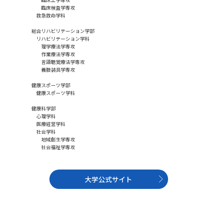
受験準備
資料検索
臨床検査学専攻
救急救命学科
総合リハビリテーション学部
志望校・出願校を調べる
リハビリテーション学科
理学療法学専攻
作業療法学専攻
言語聴覚療法学専攻
併願校選び
受験スケジュールを立てよう
義肢装具学専攻
健康スポーツ学部
先輩が入学を決めた理由
テレメール全国一斉進学調査
健康スポーツ学科
健康科学部
新生活お役立ちガイド
心理学科
医療経営学科
社会学科
地域創生学専攻
社会福祉学専攻
学問発見
学問検索
大学公式サイト
大学で学びたい学問発見