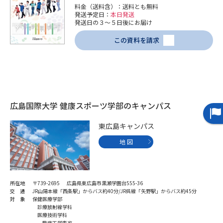
料金（送料含）：送料とも無料
発送予定日：
本日発送
データサイエンス特集
奨学金・特待生制度特集
発送日の３～５日後にお届け
この資料を請求
デジタルパンフレット
進路の３択
新学年スタート号特集ページ
新学年スタート号特集ページ
（高3生用）
（高2生用）
SELFBRAND特集ページ
広島国際大学 健康スポーツ学部のキャンパス
東広島キャンパス
オープンキャンパスなどを調べる
地 図
オープンキャンパス検索
実施プログラムから探す
来場型・Web型イベント特集
夢ナビライブ
所在地
〒739-2695 広島県東広島市黒瀬学園台555-36
交 通
JR山陽本線「西条駅」からバス約40分/JR呉線「矢野駅」からバス約45分
対 象
保健医療学部
診療放射線学科
医療技術学科
臨床工学専攻