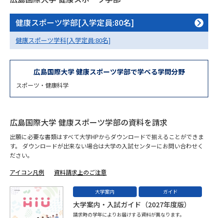
専門学校の資料請求
大学院の資料請求
健康スポーツ学部[入学定員:80名]
大学入学共通テスト「受験案
留学・進学関連、塾・予備校
内」の請求
健康スポーツ学科[入学定員:80名]
大学入学共通テスト「受験上の
高等学校卒業程度認定試験
配慮案内」の請求
広島国際大学 健康スポーツ学部で学べる学問分野
幼稚園教員資格認定試験
小学校教員資格認定試験
スポーツ・健康科学
高等学校（情報）教員資格認定
試験
広島国際大学 健康スポーツ学部の資料を請求
出願に必要な書類はすべて大学HPからダウンロードで揃えることができま
す。 ダウンロードが出来ない場合は大学の入試センターにお問い合わせく
大学研究
大学検索
ださい。
アイコン凡例
資料請求上のご注意
大学で学べる内容や特徴を調べる
大学案内
ガイド
大学案内・入試ガイド（2027年度版）
国際・グローバルに強い大学特
新増設大学・学部・学科特集
請求時の学年によりお届けする資料が異なります。
集