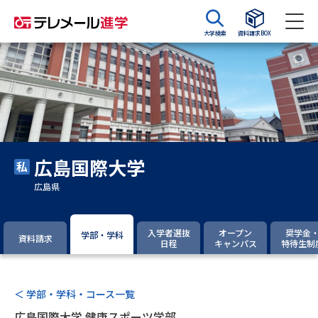
大学検索
資料請求BOX
資料請求
資料検索
大学・短大の資料種類から請求
広島国際大学
大学パンフ
学部・学科パンフ
広島県
総合型選抜・学校推薦型選抜 募
大学入学共通テスト利用選抜の
集要項＆願書
募集要項＆願書
入学者選抜
オープン
奨学金
学部・学科
資料請求
日程
キャンパス
特待生制
過去問題集
大学・短大以外の資料から請求
＜ 学部・学科・コース一覧
広島国際大学 健康スポーツ学部