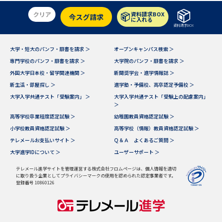
学問のミニ講義「夢ナビ講義」
学問分野解説
クリア
資料請求BOX
今スグ請求
に入れる
資料請求BOX
学問の教科書
夢ナビライブ
大学・短大のパンフ・願書を請求 ＞
オープンキャンパス検索 ＞
ユーザーサポート
専門学校のパンフ・願書を請求 ＞
大学院のパンフ・願書を請求 ＞
外国大学日本校・留学関連機関 ＞
新聞奨学会・進学情報誌 ＞
Ｑ＆Ａ よくあるご質問
大学進学IDについて
新生活・部屋探し ＞
進学塾・予備校、高卒認定予備校 ＞
大学入学共通テスト「受験案内」 ＞
大学入学共通テスト「受験上の配慮案内」
＞
資料の料金の
受付内容・発送状況の確認
お支払いについて
高等学校卒業程度認定試験 ＞
幼稚園教員資格認定試験 ＞
小学校教員資格認定試験 ＞
高等学校（情報）教員資格認定試験 ＞
テレメール
個人情報取扱規定
テレメールお支払いサイト ＞
Ｑ＆Ａ よくあるご質問 ＞
お支払いサイト
大学進学IDについて ＞
ユーザーサポート ＞
テレメール進学カタログ
特定商取引表記
テレメール進学サイトを管理運営する株式会社フロムページは、個人情報を適切
訂正のご案内
に取り扱う企業としてプライバシーマークの使用を認められた認定事業者です。
登録番号 10860126