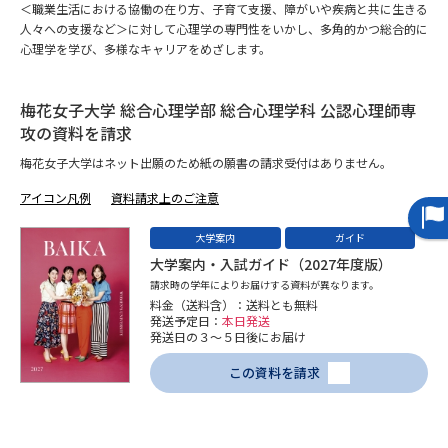
＜職業生活における協働の在り方、子育て支援、障がいや疾病と共に生きる
人々への支援など＞に対して心理学の専門性をいかし、多角的かつ総合的に
データサイエンス特集
奨学金・特待生制度特集
心理学を学び、多様なキャリアをめざします。
デジタルパンフレット
進路の３択
梅花女子大学 総合心理学部 総合心理学科 公認心理師専
攻の資料を請求
新学年スタート号特集ページ
新学年スタート号特集ページ
（高3生用）
（高2生用）
梅花女子大学はネット出願のため紙の願書の請求受付はありません。
アイコン凡例
資料請求上のご注意
SELFBRAND特集ページ
大学案内
ガイド
オープンキャンパスなどを調べる
大学案内・入試ガイド（2027年度版）
請求時の学年によりお届けする資料が異なります。
料金（送料含）：送料とも無料
オープンキャンパス検索
実施プログラムから探す
発送予定日：
本日発送
発送日の３～５日後にお届け
来場型・Web型イベント特集
夢ナビライブ
この資料を請求