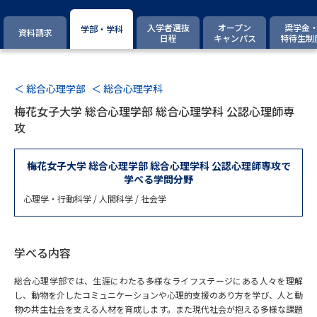
専門学校の資料請求
大学院の資料請求
入学者選抜
オープン
奨学金
学部・学科
資料請求
大学入学共通テスト「受験案
日程
キャンパス
特待生制
留学・進学関連、塾・予備校
内」の請求
大学入学共通テスト「受験上の
高等学校卒業程度認定試験
配慮案内」の請求
＜ 総合心理学部
＜ 総合心理学科
梅花女子大学 総合心理学部 総合心理学科 公認心理師専
幼稚園教員資格認定試験
小学校教員資格認定試験
攻
高等学校（情報）教員資格認定
試験
梅花女子大学 総合心理学部 総合心理学科 公認心理師専攻で
学べる学問分野
心理学・行動科学 / 人間科学 / 社会学
大学研究
大学検索
学べる内容
大学で学べる内容や特徴を調べる
総合心理学部では、生涯にわたる多様なライフステージにある人々を理解
し、動物を介したコミュニケーションや心理的支援のあり方を学び、人と動
国際・グローバルに強い大学特
新増設大学・学部・学科特集
物の共生社会を支える人材を育成します。また現代社会が抱える多様な課題
集