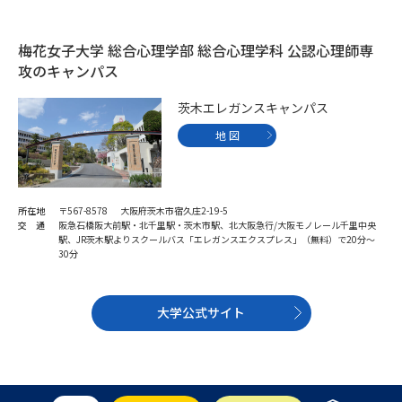
受験準備
資料検索
梅花女子大学 総合心理学部 総合心理学科 公認心理師専
攻のキャンパス
志望校・出願校を調べる
茨木エレガンスキャンパス
併願校選び
受験スケジュールを立てよう
地 図
先輩が入学を決めた理由
テレメール全国一斉進学調査
所在地
〒567-8578 大阪府茨木市宿久庄2-19-5
新生活お役立ちガイド
交 通
阪急石橋阪大前駅・北千里駅・茨木市駅、北大阪急行/大阪モノレール千里中央
駅、JR茨木駅よりスクールバス「エレガンスエクスプレス」（無料）で20分～
30分
学問発見
学問検索
大学公式サイト
大学で学びたい学問発見