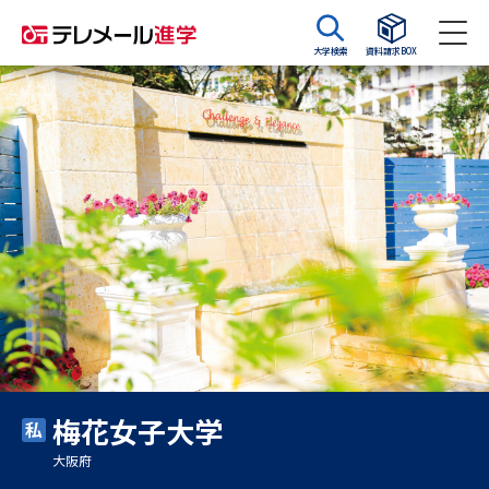
大学検索
資料請求BOX
資料請求
資料検索
大学・短大の資料種類から請求
大学パンフ
学部・学科パンフ
総合型選抜・学校推薦型選抜 募
大学入学共通テスト利用選抜の
集要項＆願書
募集要項＆願書
過去問題集
梅花女子大学
大学・短大以外の資料から請求
大阪府