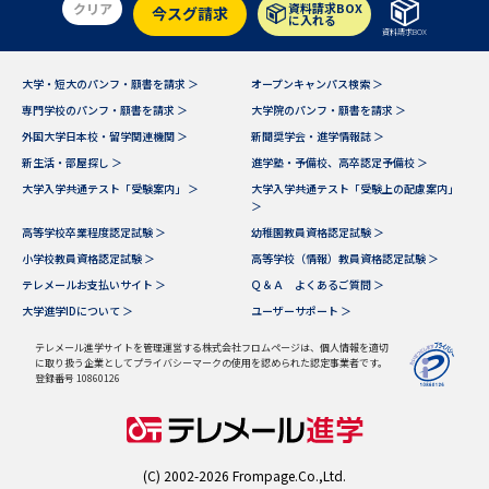
学問のミニ講義「夢ナビ講義」
学問分野解説
クリア
資料請求BOX
今スグ請求
に入れる
資料請求BOX
学問の教科書
夢ナビライブ
大学・短大のパンフ・願書を請求 ＞
オープンキャンパス検索 ＞
専門学校のパンフ・願書を請求 ＞
大学院のパンフ・願書を請求 ＞
ユーザーサポート
外国大学日本校・留学関連機関 ＞
新聞奨学会・進学情報誌 ＞
新生活・部屋探し ＞
進学塾・予備校、高卒認定予備校 ＞
Ｑ＆Ａ よくあるご質問
大学進学IDについて
大学入学共通テスト「受験案内」 ＞
大学入学共通テスト「受験上の配慮案内」
＞
高等学校卒業程度認定試験 ＞
幼稚園教員資格認定試験 ＞
資料の料金の
受付内容・発送状況の確認
お支払いについて
小学校教員資格認定試験 ＞
高等学校（情報）教員資格認定試験 ＞
テレメールお支払いサイト ＞
Ｑ＆Ａ よくあるご質問 ＞
テレメール
個人情報取扱規定
大学進学IDについて ＞
ユーザーサポート ＞
お支払いサイト
テレメール進学サイトを管理運営する株式会社フロムページは、個人情報を適切
テレメール進学カタログ
に取り扱う企業としてプライバシーマークの使用を認められた認定事業者です。
特定商取引表記
訂正のご案内
登録番号 10860126
(C) 2002-2026 Frompage.Co.,Ltd.