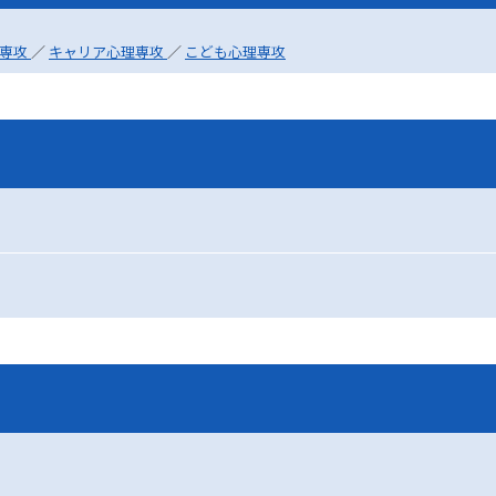
理専攻
／
キャリア心理専攻
／
こども心理専攻
学問発見
大学で学びたい学問発見
学問のミニ講義「夢ナビ講義」
学問分
ユーザーサポート
Ｑ＆Ａ よくあるご質問
大学進学IDにつ
資料の料金の
お支払いについて
受付内容
個人情報取扱規定
特定商取引表記
お
受験情報リンク