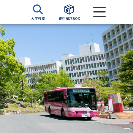
大学検索
資料請求BOX
資料検索
求
願書
＆願書
過去問題集
求
留学・進学関連、塾・予備校