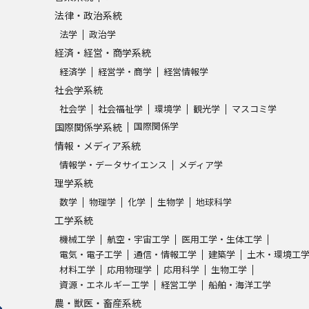
法律・政治系統
法学
政治学
経済・経営・商学系統
経済学
経営学・商学
経営情報学
社会学系統
社会学
社会福祉学
環境学
観光学
マスコミ学
国際関係学
国際関係学系統
情報・メディア系統
情報学・データサイエンス
メディア学
理学系統
数学
物理学
化学
生物学
地球科学
工学系統
機械工学
航空・宇宙工学
医用工学・生体工学
電気・電子工学
通信・情報工学
建築学
土木・環境工
材料工学
応用物理学
応用科学
生物工学
資源・エネルギー工学
経営工学
船舶・海洋工学
農・獣医・畜産系統