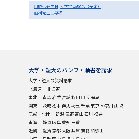
口腔保健学科[入学定員:50名（予定）]
歯科衛生士専攻
大学・短大のパンフ・願書を請求
大学・短大の資料請求
北海道
北海道
東北
青森
岩手
宮城
秋田
山形
福島
関東
茨城
栃木
群馬
埼玉
千葉
東京
神奈川
山梨
信越・北陸
新潟
長野
富山
石川
福井
東海
静岡
岐阜
愛知
三重
近畿
滋賀
京都
大阪
兵庫
奈良
和歌山