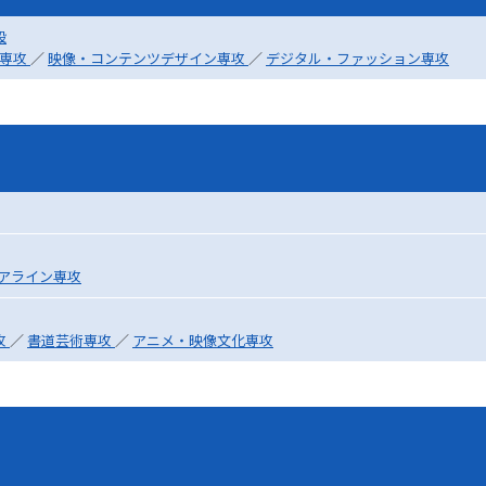
SELFBRAND特集ページ
設
ー専攻
／
映像・コンテンツデザイン専攻
／
デジタル・ファッション専攻
オープンキャンパスなどを調
オープンキャンパス検索
実施プログラ
来場型・Web型イベント特集
夢ナビ
受験準備
アライン専攻
攻
／
書道芸術専攻
／
アニメ・映像文化専攻
志望校・出願校を調べる
併願校選び
受験スケジュールを立てよ
テレメール全国一斉進学調査
新生活お