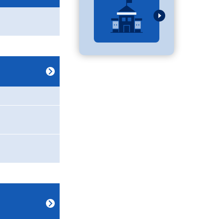
べる
ムから探す
ライブ
資料検索
う
先輩が入学を決めた理由
役立ちガイド