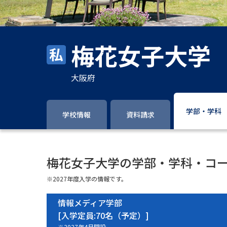
梅花女子大学
大阪府
学部・学科
学校情報
資料請求
梅花女子大学の学部・学科・コ
※2027年度入学の情報です。
情報メディア学部
[入学定員:70名（予定）]
※2027年4月開設