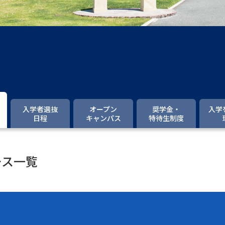
大学入学共通テスト「受験案内」の請求
大学入学共通テスト「受験上の配慮案内
幼稚園教員資格認定試験
小学校教員資
高等学校（情報）教員資格認定試験
大学研究
入学者選抜
オープン
奨学金・
入学
日程
キャンパス
特待生制度
大学で学べる内容や特徴を調
ース一覧
新増設大学・学部・学科特集
国際・グ
データサイエンス特集
奨学金・特待生
進路の３択
新学年スタート号特集ペー
新学年スタート号特集ページ（高2生用