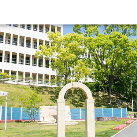
資料請求
大学・短大の資料種類から請
大学パンフ
学部・学科パンフ
総合型選抜・学校推薦型選抜 募集要項＆
大学入学共通テスト利用選抜の募集要項
大学・短大以外の資料から請
専門学校の資料請求
大学院の資料請求