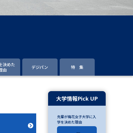
」の請求
高等学校卒業程度認定試験
格認定試験
大学検索
を決めた
デジパン
特 集
理由
べる
ローバルに強い大学特集
大学情報Pick UP
制度特集
デジタルパンフレット
先輩が梅花女子大学に入
ジ（高3生用）
学を決めた理由
）