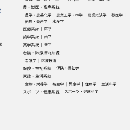
農・獣医・畜産系統
求
農学・農芸化学
農業工学・林学
農業経済学
獣医学
酪農・畜産学
水産学
医学
医療系統
歯学
歯学系統
請
薬学
薬学系統
看護・医療技術系統
看護学
医療技術
保険・福祉学
保険・福祉系統
家政・生活系統
食物・栄養学
被服学
児童学
住居学
生活科学
スポーツ・健康科学
スポーツ・健康系統