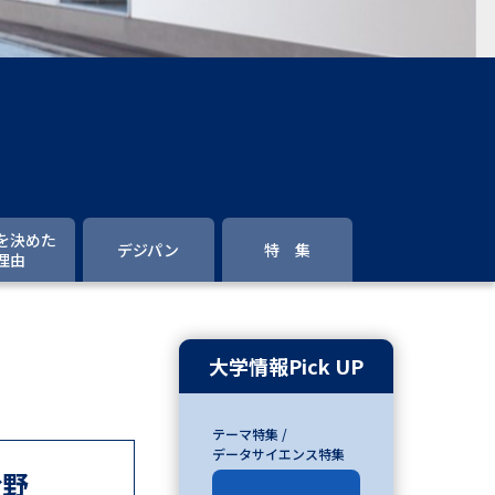
」の請求
高等学校卒業程度認定試験
格認定試験
大学検索
を決めた
デジパン
特 集
理由
べる
ローバルに強い大学特集
大学情報Pick UP
制度特集
デジタルパンフレット
テーマ特集 /
ジ（高3生用）
データサイエンス特集
分野
）