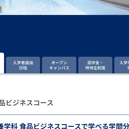
大学入学共通テスト「受験案内」の請求
大学入学共通テスト「受験上の配慮案内
幼稚園教員資格認定試験
小学校教員資
高等学校（情報）教員資格認定試験
大学研究
入学者選抜
オープン
奨学金・
入学
日程
キャンパス
特待生制度
大学で学べる内容や特徴を調
新増設大学・学部・学科特集
国際・グ
食品ビジネスコース
データサイエンス特集
奨学金・特待生
進路の３択
新学年スタート号特集ペー
栄養学科 食品ビジネスコースで学べる学問
新学年スタート号特集ページ（高2生用