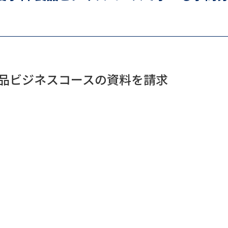
SELFBRAND特集ページ
オープンキャンパスなどを調
オープンキャンパス検索
実施プログラ
食品ビジネスコースの資料を請求
来場型・Web型イベント特集
夢ナビ
受験準備
志望校・出願校を調べる
併願校選び
受験スケジュールを立てよ
テレメール全国一斉進学調査
新生活お