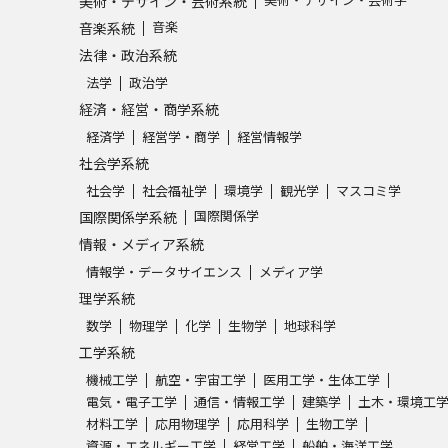
美術・デザイン・芸術系統
音楽
音楽系統
法律・政治系統
法学
政治学
経済・経営・商学系統
経済学
経営学・商学
経営情報学
社会学系統
社会学
社会福祉学
環境学
観光学
マスコミ学
国際関係学
国際関係学系統
情報・メディア系統
情報学・データサイエンス
メディア学
理学系統
数学
物理学
化学
生物学
地球科学
工学系統
機械工学
航空・宇宙工学
医用工学・生体工学
電気・電子工学
通信・情報工学
建築学
土木・環境工
材料工学
応用物理学
応用科学
生物工学
資源・エネルギー工学
経営工学
船舶・海洋工学