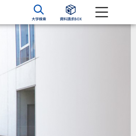
大学検索
資料請求BOX
資料検索
求
願書
＆願書
過去問題集
求
留学・進学関連、塾・予備校