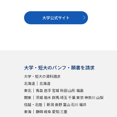
大学公式サイト
大学・短大のパンフ・願書を請求
大学・短大の資料請求
北海道
北海道
東北
青森
岩手
宮城
秋田
山形
福島
関東
茨城
栃木
群馬
埼玉
千葉
東京
神奈川
山梨
信越・北陸
新潟
長野
富山
石川
福井
東海
静岡
岐阜
愛知
三重