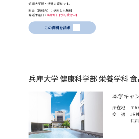
短期大学部と共通の資料です。
料金（送料含）：送料とも無料
発送予定日：
8月9日【予約受付中】
この資料を請求
兵庫大学 健康科学部 栄養学科 
本学キャ
所在地
〒6
交 通
JR
無料