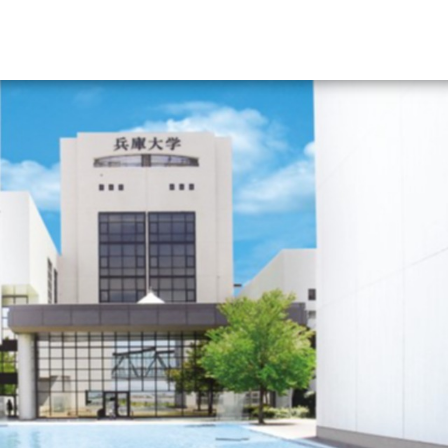
資料請求
大学・短大の資料種類から請
大学パンフ
学部・学科パンフ
総合型選抜・学校推薦型選抜 募集要項＆
大学入学共通テスト利用選抜の募集要項
大学・短大以外の資料から請
専門学校の資料請求
大学院の資料請求