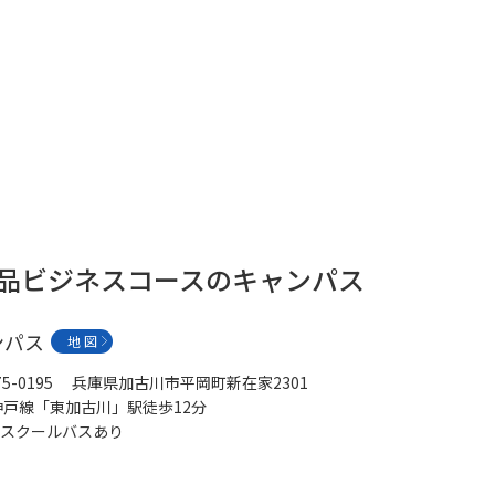
学問発見
大学で学びたい学問発見
学問のミニ講義「夢ナビ講義」
学問分
食品ビジネスコースのキャンパス
ユーザーサポート
ンパス
地 図
Ｑ＆Ａ よくあるご質問
大学進学IDにつ
75-0195 兵庫県加古川市平岡町新在家2301
資料の料金の
お支払いについて
受付内容
神戸線「東加古川」駅徒歩12分
スクールバスあり
個人情報取扱規定
特定商取引表記
お
受験情報リンク