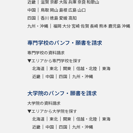
近畿
滋賀
京都
大阪
兵庫
奈良
和歌山
中国
鳥取
岡山
島根
広島
山口
四国
香川
徳島
愛媛
高知
九州・沖縄
福岡
大分
宮崎
佐賀
長崎
熊本
鹿児島
沖縄
専門学校のパンフ・願書を請求
専門学校の資料請求
▼エリアから専門学校を探す
北海道
東北
関東
信越・北陸
東海
近畿
中国
四国
九州・沖縄
大学院のパンフ・願書を請求
大学院の資料請求
▼エリアから大学院を探す
北海道
東北
関東
信越・北陸
東海
近畿
中国
四国
九州・沖縄