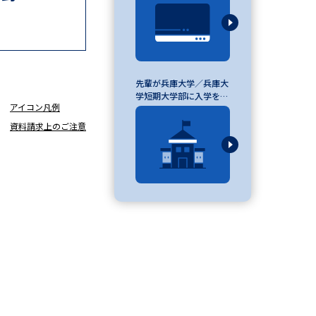
べる
先輩が兵庫大学／兵庫大
ムから探す
学短期大学部に入学を決
アイコン凡例
めた理由
ライブ
資料請求上のご注意
資料検索
う
先輩が入学を決めた理由
役立ちガイド