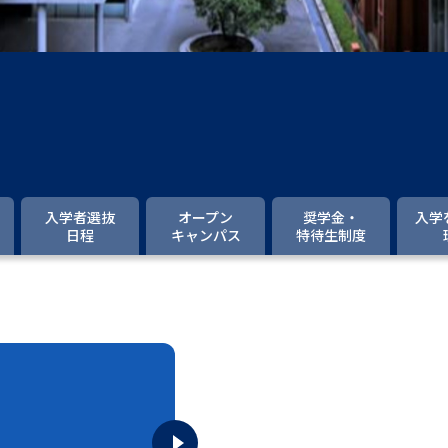
大学入学共通テスト「受験案内」の請求
大学入学共通テスト「受験上の配慮案内
幼稚園教員資格認定試験
小学校教員資
高等学校（情報）教員資格認定試験
大学研究
入学者選抜
オープン
奨学金・
入学
日程
キャンパス
特待生制度
大学で学べる内容や特徴を調
新増設大学・学部・学科特集
国際・グ
データサイエンス特集
奨学金・特待生
進路の３択
新学年スタート号特集ペー
新学年スタート号特集ページ（高2生用