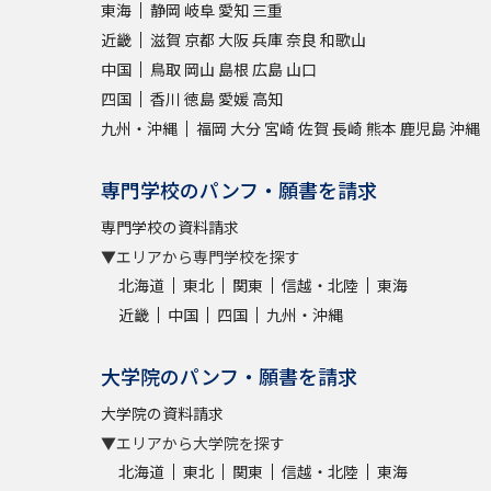
東海
静岡
岐阜
愛知
三重
近畿
滋賀
京都
大阪
兵庫
奈良
和歌山
中国
鳥取
岡山
島根
広島
山口
四国
香川
徳島
愛媛
高知
九州・沖縄
福岡
大分
宮崎
佐賀
長崎
熊本
鹿児島
沖縄
専門学校のパンフ・願書を請求
専門学校の資料請求
▼エリアから専門学校を探す
北海道
東北
関東
信越・北陸
東海
近畿
中国
四国
九州・沖縄
大学院のパンフ・願書を請求
大学院の資料請求
▼エリアから大学院を探す
北海道
東北
関東
信越・北陸
東海