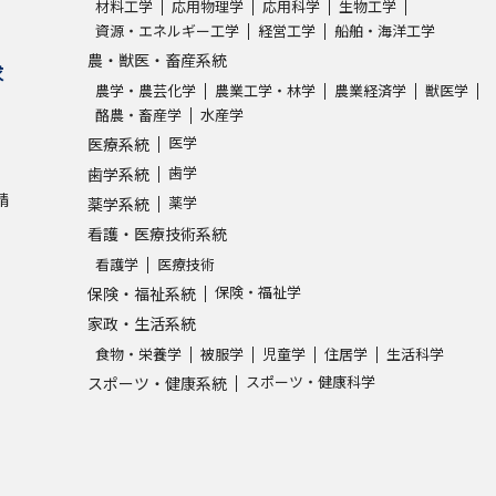
材料工学
応用物理学
応用科学
生物工学
資源・エネルギー工学
経営工学
船舶・海洋工学
農・獣医・畜産系統
求
農学・農芸化学
農業工学・林学
農業経済学
獣医学
酪農・畜産学
水産学
医学
医療系統
歯学
歯学系統
請
薬学
薬学系統
看護・医療技術系統
看護学
医療技術
保険・福祉学
保険・福祉系統
家政・生活系統
食物・栄養学
被服学
児童学
住居学
生活科学
スポーツ・健康科学
スポーツ・健康系統