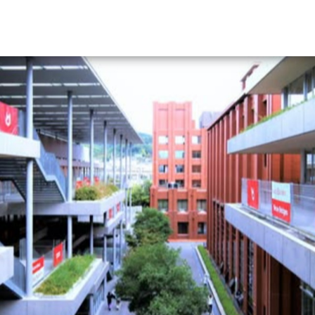
資料請求
大学・短大の資料種類から請
大学パンフ
学部・学科パンフ
総合型選抜・学校推薦型選抜 募集要項＆
大学入学共通テスト利用選抜の募集要項
大学・短大以外の資料から請
専門学校の資料請求
大学院の資料請求