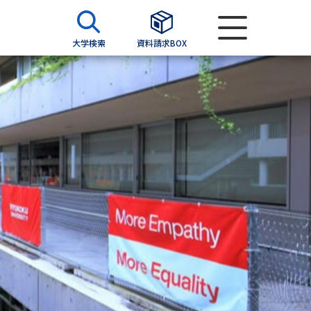
大学検索
資料請求BOX
資料検索
求
願書
＆願書
過去問題集
求
留学・進学関連、塾・予備校