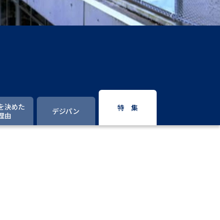
」の請求
高等学校卒業程度認定試験
格認定試験
大学検索
を決めた
特 集
デジパン
理由
べる
ローバルに強い大学特集
制度特集
デジタルパンフレット
ジ（高3生用）
）