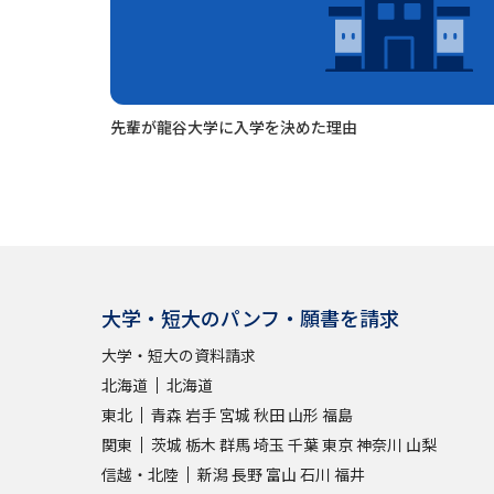
先輩が龍谷大学に入学を決めた理由
大学・短大のパンフ・願書を請求
大学・短大の資料請求
北海道
北海道
東北
青森
岩手
宮城
秋田
山形
福島
関東
茨城
栃木
群馬
埼玉
千葉
東京
神奈川
山梨
信越・北陸
新潟
長野
富山
石川
福井