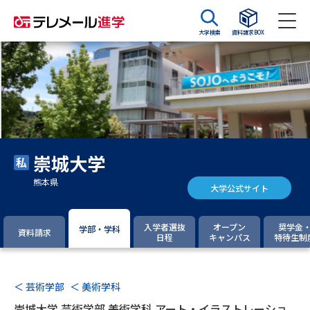
大学検索
資料請求BOX
資料請求
資料検索
大学・短大の資料種類から請求
崇城大学
大学パンフ
学部・学科パンフ
熊本県
大学公式サイト
総合型選抜・学校推薦型選抜 募
大学入学共通テスト利用選抜の
集要項＆願書
募集要項＆願書
入学者選抜
オープン
奨学金
学部・学科
資料請求
日程
キャンパス
特待生制
過去問題集
大学・短大以外の資料から請求
＜ 芸術学部
＜ 美術学科
崇城大学 芸術学部 美術学科 アート・イラストレーショ