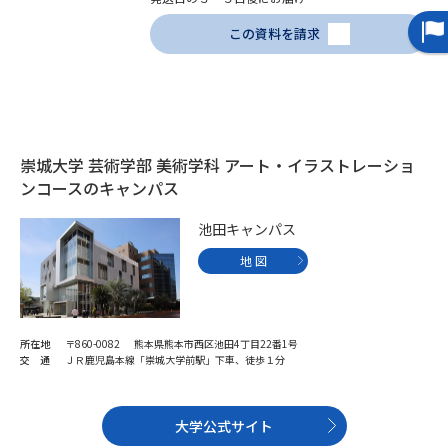
この資料を請求
データサイエンス特集
奨学金・特待生制度特集
デジタルパンフレット
進路の３択
新学年スタート号特集ページ
新学年スタート号特集ページ
（高3生用）
（高2生用）
崇城大学 芸術学部 美術学科 アート・イラストレーショ
ンコースのキャンパス
SELFBRAND特集ページ
池田キャンパス
オープンキャンパスなどを調べる
地 図
オープンキャンパス検索
実施プログラムから探す
所在地
〒860-0082 熊本県熊本市西区池田4丁目22番1号
交 通
ＪＲ鹿児島本線「崇城大学前駅」下車、徒歩１分
来場型・Web型イベント特集
夢ナビライブ
大学公式サイト