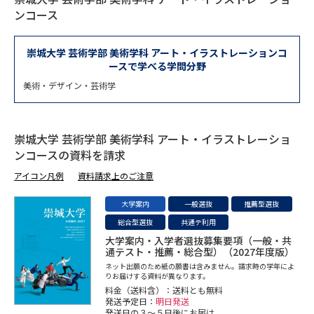
専門学校の資料請求
大学院の資料請求
ンコース
大学入学共通テスト「受験案
留学・進学関連、塾・予備校
内」の請求
崇城大学 芸術学部 美術学科 アート・イラストレーションコ
ースで学べる学問分野
大学入学共通テスト「受験上の
高等学校卒業程度認定試験
配慮案内」の請求
美術・デザイン・芸術学
幼稚園教員資格認定試験
小学校教員資格認定試験
崇城大学 芸術学部 美術学科 アート・イラストレーショ
高等学校（情報）教員資格認定
ンコースの資料を請求
試験
アイコン凡例
資料請求上のご注意
大学案内
一般選抜
推薦型選抜
大学研究
大学検索
総合型選抜
共通テ利用
大学案内・入学者選抜募集要項（一般・共
通テスト・推薦・総合型）（2027年度版）
大学で学べる内容や特徴を調べる
ネット出願のため紙の願書は含みません。請求時の学年によ
りお届けする資料が異なります。
料金（送料含）：送料とも無料
国際・グローバルに強い大学特
発送予定日：
明日発送
新増設大学・学部・学科特集
集
発送日の３～５日後にお届け