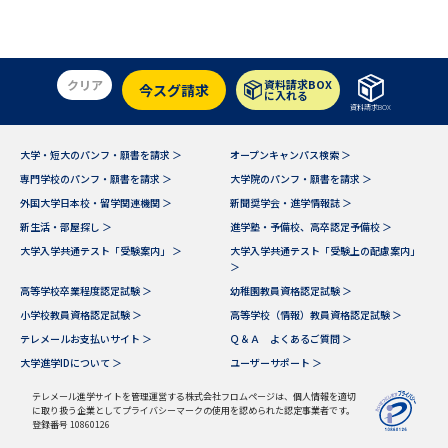
受験準備
資料検索
志望校・出願校を調べる
クリア
資料請求BOX
今スグ請求
に入れる
資料請求BOX
併願校選び
受験スケジュールを立てよう
大学・短大のパンフ・願書を請求 ＞
オープンキャンパス検索 ＞
専門学校のパンフ・願書を請求 ＞
大学院のパンフ・願書を請求 ＞
先輩が入学を決めた理由
テレメール全国一斉進学調査
外国大学日本校・留学関連機関 ＞
新聞奨学会・進学情報誌 ＞
新生活・部屋探し ＞
進学塾・予備校、高卒認定予備校 ＞
新生活お役立ちガイド
大学入学共通テスト「受験案内」 ＞
大学入学共通テスト「受験上の配慮案内」
＞
高等学校卒業程度認定試験 ＞
幼稚園教員資格認定試験 ＞
小学校教員資格認定試験 ＞
高等学校（情報）教員資格認定試験 ＞
学問発見
学問検索
テレメールお支払いサイト ＞
Ｑ＆Ａ よくあるご質問 ＞
大学進学IDについて ＞
ユーザーサポート ＞
テレメール進学サイトを管理運営する株式会社フロムページは、個人情報を適切
大学で学びたい学問発見
に取り扱う企業としてプライバシーマークの使用を認められた認定事業者です。
登録番号 10860126