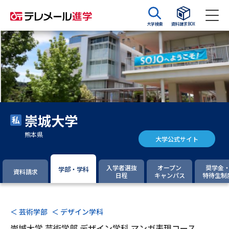
大学検索
資料請求BOX
資料請求
資料検索
大学・短大の資料種類から請求
崇城大学
大学パンフ
学部・学科パンフ
熊本県
大学公式サイト
総合型選抜・学校推薦型選抜 募
大学入学共通テスト利用選抜の
集要項＆願書
募集要項＆願書
入学者選抜
オープン
奨学金
学部・学科
資料請求
日程
キャンパス
特待生制
過去問題集
大学・短大以外の資料から請求
＜ 芸術学部
＜ デザイン学科
崇城大学 芸術学部 デザイン学科 マンガ表現コース