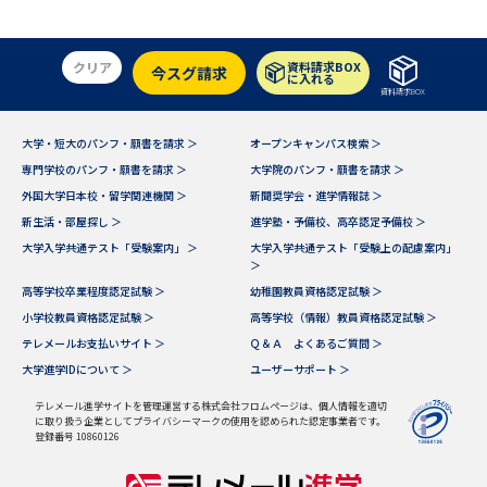
受験準備
資料検索
クリア
資料請求BOX
今スグ請求
に入れる
志望校・出願校を調べる
資料請求BOX
併願校選び
受験スケジュールを立てよう
大学・短大のパンフ・願書を請求 ＞
オープンキャンパス検索 ＞
専門学校のパンフ・願書を請求 ＞
大学院のパンフ・願書を請求 ＞
外国大学日本校・留学関連機関 ＞
新聞奨学会・進学情報誌 ＞
先輩が入学を決めた理由
テレメール全国一斉進学調査
新生活・部屋探し ＞
進学塾・予備校、高卒認定予備校 ＞
大学入学共通テスト「受験案内」 ＞
大学入学共通テスト「受験上の配慮案内」
新生活お役立ちガイド
＞
高等学校卒業程度認定試験 ＞
幼稚園教員資格認定試験 ＞
小学校教員資格認定試験 ＞
高等学校（情報）教員資格認定試験 ＞
テレメールお支払いサイト ＞
Ｑ＆Ａ よくあるご質問 ＞
学問発見
学問検索
大学進学IDについて ＞
ユーザーサポート ＞
テレメール進学サイトを管理運営する株式会社フロムページは、個人情報を適切
に取り扱う企業としてプライバシーマークの使用を認められた認定事業者です。
大学で学びたい学問発見
登録番号 10860126