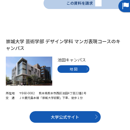
この資料を請求
データサイエンス特集
奨学金・特待生制度特集
デジタルパンフレット
進路の３択
崇城大学 芸術学部 デザイン学科 マンガ表現コースのキ
新学年スタート号特集ページ
新学年スタート号特集ページ
（高3生用）
（高2生用）
ャンパス
池田キャンパス
SELFBRAND特集ページ
地 図
オープンキャンパスなどを調べる
オープンキャンパス検索
実施プログラムから探す
所在地
〒860-0082 熊本県熊本市西区池田4丁目22番1号
交 通
ＪＲ鹿児島本線「崇城大学前駅」下車、徒歩１分
来場型・Web型イベント特集
夢ナビライブ
大学公式サイト