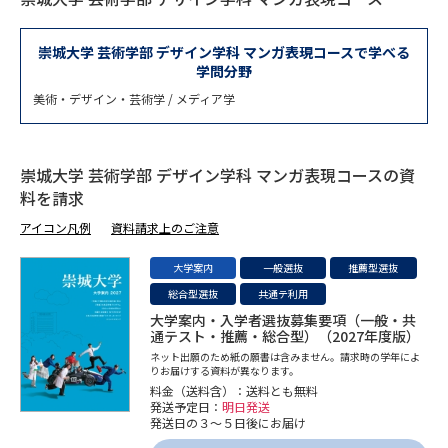
専門学校の資料請求
大学院の資料請求
大学入学共通テスト「受験案
崇城大学 芸術学部 デザイン学科 マンガ表現コースで学べる
留学・進学関連、塾・予備校
内」の請求
学問分野
美術・デザイン・芸術学 / メディア学
大学入学共通テスト「受験上の
高等学校卒業程度認定試験
配慮案内」の請求
幼稚園教員資格認定試験
小学校教員資格認定試験
崇城大学 芸術学部 デザイン学科 マンガ表現コースの資
料を請求
高等学校（情報）教員資格認定
アイコン凡例
資料請求上のご注意
試験
大学案内
一般選抜
推薦型選抜
総合型選抜
共通テ利用
大学研究
大学検索
大学案内・入学者選抜募集要項（一般・共
通テスト・推薦・総合型）（2027年度版）
ネット出願のため紙の願書は含みません。請求時の学年によ
りお届けする資料が異なります。
大学で学べる内容や特徴を調べる
料金（送料含）：送料とも無料
発送予定日：
明日発送
発送日の３～５日後にお届け
国際・グローバルに強い大学特
新増設大学・学部・学科特集
集