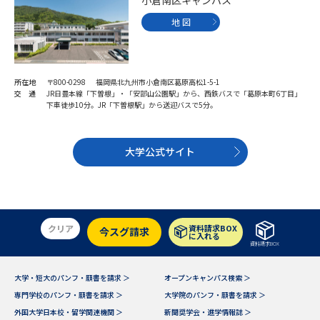
受験準備
資料検索
地 図
志望校・出願校を調べる
所在地
〒800-0298 福岡県北九州市小倉南区葛原高松1-5-1
併願校選び
受験スケジュールを立てよう
交 通
JR日豊本線「下曽根」・「安部山公園駅」から、西鉄バスで「葛原本町6丁目」
下車徒歩10分。JR「下曽根駅」から送迎バスで5分。
先輩が入学を決めた理由
テレメール全国一斉進学調査
大学公式サイト
新生活お役立ちガイド
クリア
資料請求BOX
学問発見
学問検索
今スグ請求
に入れる
資料請求BOX
大学・短大のパンフ・願書を請求 ＞
オープンキャンパス検索 ＞
大学で学びたい学問発見
専門学校のパンフ・願書を請求 ＞
大学院のパンフ・願書を請求 ＞
外国大学日本校・留学関連機関 ＞
新聞奨学会・進学情報誌 ＞