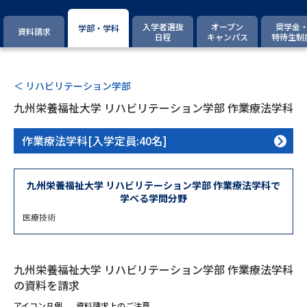
専門学校の資料請求
大学院の資料請求
入学者選抜
オープン
奨学金
学部・学科
資料請求
大学入学共通テスト「受験案
日程
キャンパス
特待生制
留学・進学関連、塾・予備校
内」の請求
大学入学共通テスト「受験上の
高等学校卒業程度認定試験
配慮案内」の請求
＜ リハビリテーション学部
九州栄養福祉大学 リハビリテーション学部 作業療法学科
幼稚園教員資格認定試験
小学校教員資格認定試験
作業療法学科[入学定員:40名]
高等学校（情報）教員資格認定
試験
九州栄養福祉大学 リハビリテーション学部 作業療法学科で
学べる学問分野
大学研究
大学検索
医療技術
大学で学べる内容や特徴を調べる
九州栄養福祉大学 リハビリテーション学部 作業療法学科
の資料を請求
国際・グローバルに強い大学特
新増設大学・学部・学科特集
集
アイコン凡例
資料請求上のご注意