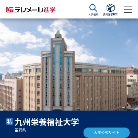
大学検索
資料請求BOX
資料請求
資料検索
大学・短大の資料種類から請求
大学パンフ
学部・学科パンフ
総合型選抜・学校推薦型選抜 募
大学入学共通テスト利用選抜の
集要項＆願書
募集要項＆願書
過去問題集
九州栄養福祉大学
大学・短大以外の資料から請求
福岡県
大学公式サイト