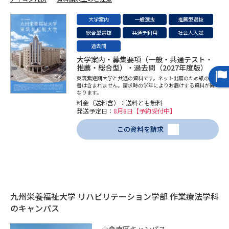
大学案内
一般選抜
推薦型選抜
データサイエンス特集
奨学金・特待生制度特集
総合型選抜
共通テ利用
社会人入試
過去問
デジタルパンフレット
進路の３択
大学案内・募集要項（一般・共通テスト・
推薦・総合型）・過去問（2027年度版）
新学年スタート号特集ページ
新学年スタート号特集ページ
東筑紫短期大学と共通の資料です。ネット出願のため紙の願
（高3生用）
（高2生用）
書は含まれません。請求時の学年によりお届けする資料が異
なります。
料金（送料含）：送料とも無料
SELFBRAND特集ページ
発送予定日：
8月8日【予約受付中】
この資料を請求
オープンキャンパスなどを調べる
オープンキャンパス検索
実施プログラムから探す
来場型・Web型イベント特集
夢ナビライブ
九州栄養福祉大学 リハビリテーション学部 作業療法学科
のキャンパス
小倉南区キャンパス