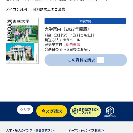
専門学校の資料請求
大学院の資料請求
アイコン凡例
資料請求上のご注意
大学入学共通テスト「受験案
留学・進学関連、塾・予備校
内」の請求
大学案内
大学案内（2027年度版）
大学入学共通テスト「受験上の
高等学校卒業程度認定試験
料金（送料含）：送料とも無料
配慮案内」の請求
発送方法：ゆうメール
発送予定日：
明日発送
幼稚園教員資格認定試験
発送日の３～５日後にお届け
小学校教員資格認定試験
この資料を請求
高等学校（情報）教員資格認定
試験
大学研究
大学検索
クリア
資料請求BOX
今スグ請求
大学で学べる内容や特徴を調べる
に入れる
資料請求BOX
国際・グローバルに強い大学特
新増設大学・学部・学科特集
大学・短大のパンフ・願書を請求 ＞
オープンキャンパス検索 ＞
集