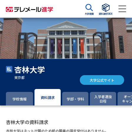
大学検索
資料請求BOX
資料請求
資料検索
大学・短大の資料種類から請求
杏林大学
大学パンフ
学部・学科パンフ
東京都
大学公式サイト
総合型選抜・学校推薦型選抜 募
大学入学共通テスト利用選抜の
集要項＆願書
募集要項＆願書
入学者選抜
オー
資料請求
学校情報
学部・学科
日程
キャ
過去問題集
大学・短大以外の資料から請求
杏林大学の資料請求
杏林大学はネット出願のため紙の願書の請求受付はありません。