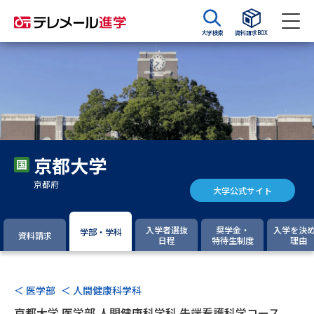
大学検索
資料請求BOX
資料請求
資料検索
大学・短大の資料種類から請求
京都大学
大学パンフ
学部・学科パンフ
京都府
大学公式サイト
総合型選抜・学校推薦型選抜 募
大学入学共通テスト利用選抜の
集要項＆願書
募集要項＆願書
入学者選抜
奨学金・
入学を決
学部・学科
資料請求
日程
特待生制度
理由
過去問題集
大学・短大以外の資料から請求
＜ 医学部
＜ 人間健康科学科
京都大学 医学部 人間健康科学科 先端看護科学コース