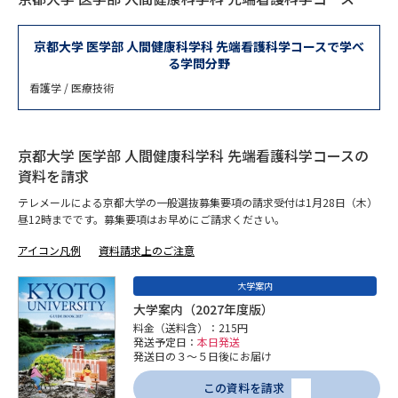
専門学校の資料請求
大学院の資料請求
大学入学共通テスト「受験案
京都大学 医学部 人間健康科学科 先端看護科学コースで学べ
留学・進学関連、塾・予備校
内」の請求
る学問分野
看護学 / 医療技術
大学入学共通テスト「受験上の
高等学校卒業程度認定試験
配慮案内」の請求
幼稚園教員資格認定試験
小学校教員資格認定試験
京都大学 医学部 人間健康科学科 先端看護科学コースの
資料を請求
高等学校（情報）教員資格認定
テレメールによる京都大学の一般選抜募集要項の請求受付は1月28日（木）
試験
昼12時までです。募集要項はお早めにご請求ください。
アイコン凡例
資料請求上のご注意
大学研究
大学検索
大学案内
大学案内（2027年度版）
料金（送料含）：215円
大学で学べる内容や特徴を調べる
発送予定日：
本日発送
発送日の３～５日後にお届け
国際・グローバルに強い大学特
新増設大学・学部・学科特集
この資料を請求
集