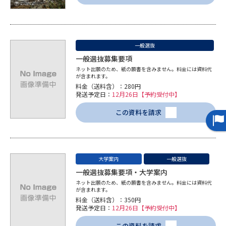
データサイエンス特集
奨学金・特待生制度特集
一般選抜
デジタルパンフレット
進路の３択
一般選抜募集要項
ネット出願のため、紙の願書を含みません。料金には資料代
新学年スタート号特集ページ
新学年スタート号特集ページ
が含まれます。
（高3生用）
（高2生用）
料金（送料含）：280円
発送予定日：
12月26日【予約受付中】
SELFBRAND特集ページ
この資料を請求
オープンキャンパスなどを調べる
オープンキャンパス検索
実施プログラムから探す
大学案内
一般選抜
一般選抜募集要項・大学案内
ネット出願のため、紙の願書を含みません。料金には資料代
来場型・Web型イベント特集
夢ナビライブ
が含まれます。
料金（送料含）：350円
発送予定日：
12月26日【予約受付中】
この資料を請求