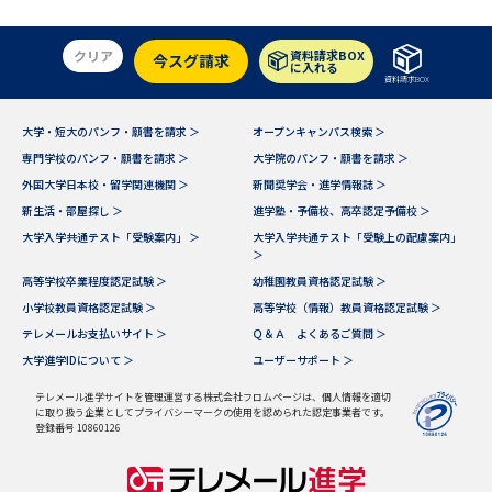
学問のミニ講義「夢ナビ講義」
学問分野解説
クリア
資料請求BOX
今スグ請求
学問の教科書
夢ナビライブ
に入れる
資料請求BOX
ユーザーサポート
大学・短大のパンフ・願書を請求 ＞
オープンキャンパス検索 ＞
専門学校のパンフ・願書を請求 ＞
大学院のパンフ・願書を請求 ＞
外国大学日本校・留学関連機関 ＞
新聞奨学会・進学情報誌 ＞
Ｑ＆Ａ よくあるご質問
大学進学IDについて
新生活・部屋探し ＞
進学塾・予備校、高卒認定予備校 ＞
大学入学共通テスト「受験案内」 ＞
大学入学共通テスト「受験上の配慮案内」
資料の料金の
受付内容・発送状況の確認
＞
お支払いについて
高等学校卒業程度認定試験 ＞
幼稚園教員資格認定試験 ＞
テレメール
小学校教員資格認定試験 ＞
高等学校（情報）教員資格認定試験 ＞
個人情報取扱規定
お支払いサイト
テレメールお支払いサイト ＞
Ｑ＆Ａ よくあるご質問 ＞
テレメール進学カタログ
大学進学IDについて ＞
ユーザーサポート ＞
特定商取引表記
訂正のご案内
テレメール進学サイトを管理運営する株式会社フロムページは、個人情報を適切
に取り扱う企業としてプライバシーマークの使用を認められた認定事業者です。
登録番号 10860126