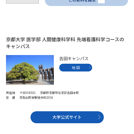
受験準備
資料検索
志望校・出願校を調べる
京都大学 医学部 人間健康科学科 先端看護科学コースの
併願校選び
受験スケジュールを立てよう
キャンパス
先輩が入学を決めた理由
テレメール全国一斉進学調査
吉田キャンパス
地 図
新生活お役立ちガイド
所在地
〒606-8501 京都府京都市左京区吉田本町
学問発見
学問検索
交 通
京阪出町柳駅徒歩約20分
大学公式サイト
大学で学びたい学問発見