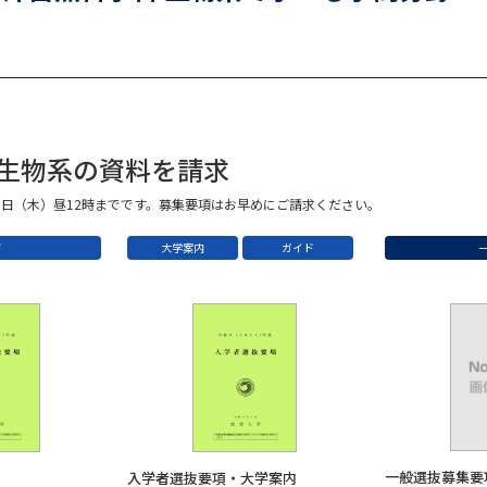
SELFBRAND特集ページ
オープンキャンパスなどを調
オープンキャンパス検索
実施プログラ
 生物系の資料を請求
来場型・Web型イベント特集
夢ナビ
8日（木）昼12時までです。募集要項はお早めにご請求ください。
ド
大学案内
ガイド
受験準備
志望校・出願校を調べる
併願校選び
受験スケジュールを立てよ
テレメール全国一斉進学調査
新生活お
一般選抜募集要
入学者選抜要項・大学案内