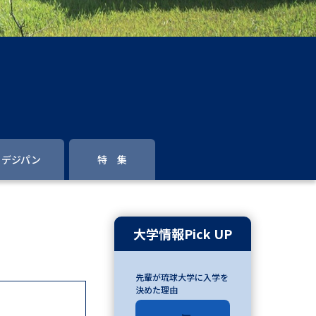
」の請求
高等学校卒業程度認定試験
格認定試験
大学検索
デジパン
特 集
べる
ローバルに強い大学特集
大学情報Pick UP
制度特集
デジタルパンフレット
先輩が琉球大学に入学を
ジ（高3生用）
決めた理由
）