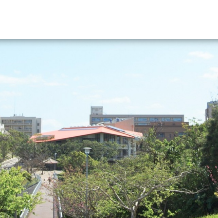
資料請求
大学・短大の資料種類から請
大学パンフ
学部・学科パンフ
総合型選抜・学校推薦型選抜 募集要項＆
大学入学共通テスト利用選抜の募集要項
大学・短大以外の資料から請
専門学校の資料請求
大学院の資料請求