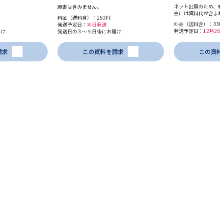
ネット出願のため、
願書は含みません。
金には資料代が含ま
料金（送料含）：250円
学問発見
料金（送料含）：33
発送予定日：
本日発送
発送予定日：
12月
届け
発送日の３～５日後にお届け
請求
この資料を請求
この資
大学で学びたい学問発見
学問のミニ講義「夢ナビ講義」
学問分
ユーザーサポート
Ｑ＆Ａ よくあるご質問
大学進学IDにつ
資料の料金の
お支払いについて
受付内容
個人情報取扱規定
特定商取引表記
お
受験情報リンク