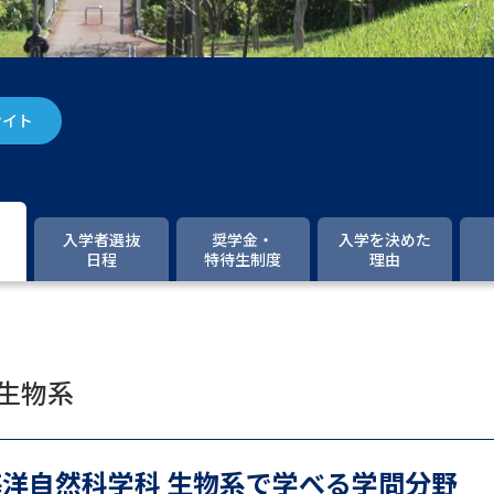
大学入学共通テスト「受験案内」の請求
大学入学共通テスト「受験上の配慮案内
幼稚園教員資格認定試験
小学校教員資
サイト
高等学校（情報）教員資格認定試験
大学研究
入学者選抜
奨学金・
入学を決めた
日程
特待生制度
理由
大学で学べる内容や特徴を調
新増設大学・学部・学科特集
国際・グ
 生物系
データサイエンス特集
奨学金・特待生
進路の３択
新学年スタート号特集ペー
海洋自然科学科 生物系で学べる学問分野
新学年スタート号特集ページ（高2生用