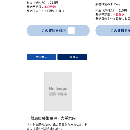
料金（送料含）：215円
願書は含みません。
発送予定日：
本日発送
料金（送料含）：215円
発送日の３～５日後にお届け
発送予定日：
本日発送
発送日の３～５日後にお
この資料を請求
この資料を
大学案内
一般選抜
一般選抜募集要項・大学案内
ネット出願のため、紙の願書を含みません。料
金には資料代が含まれます。