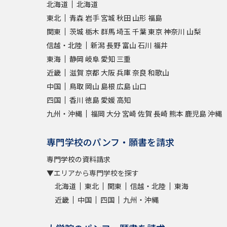
北海道
北海道
東北
青森
岩手
宮城
秋田
山形
福島
関東
茨城
栃木
群馬
埼玉
千葉
東京
神奈川
山梨
信越・北陸
新潟
長野
富山
石川
福井
東海
静岡
岐阜
愛知
三重
近畿
滋賀
京都
大阪
兵庫
奈良
和歌山
中国
鳥取
岡山
島根
広島
山口
四国
香川
徳島
愛媛
高知
九州・沖縄
福岡
大分
宮崎
佐賀
長崎
熊本
鹿児島
沖縄
専門学校のパンフ・願書を請求
専門学校の資料請求
▼エリアから専門学校を探す
北海道
東北
関東
信越・北陸
東海
近畿
中国
四国
九州・沖縄