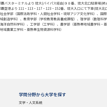
)那覇バスターミナルより 琉大(バイパス経由)９８番、琉大北口駐車場(終
)那覇空港より 111・113・117・123・152番、琉大入口にて下車(琉
社会学部（国際法政学科・人間社会学科・琉球アジア文化学科）、国際
域創造学科）、教育学部（学校教育教員養成課程）、理学部（数理科学
海洋自然科学科）、工学部（工学科）、農学部（亜熱帯地域農学科・亜
地域農業工学科・亜熱帯生物資源科学科）
学問分野から大学を探す
文学・人文系統