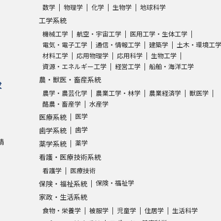
数学
物理学
化学
生物学
地球科学
工学系統
機械工学
航空・宇宙工学
医用工学・生体工学
電気・電子工学
通信・情報工学
建築学
土木・環境工
材料工学
応用物理学
応用科学
生物工学
資源・エネルギー工学
経営工学
船舶・海洋工学
農・獣医・畜産系統
求
農学・農芸化学
農業工学・林学
農業経済学
獣医学
酪農・畜産学
水産学
医学
医療系統
歯学
歯学系統
請
薬学
薬学系統
看護・医療技術系統
看護学
医療技術
保険・福祉学
保険・福祉系統
家政・生活系統
食物・栄養学
被服学
児童学
住居学
生活科学