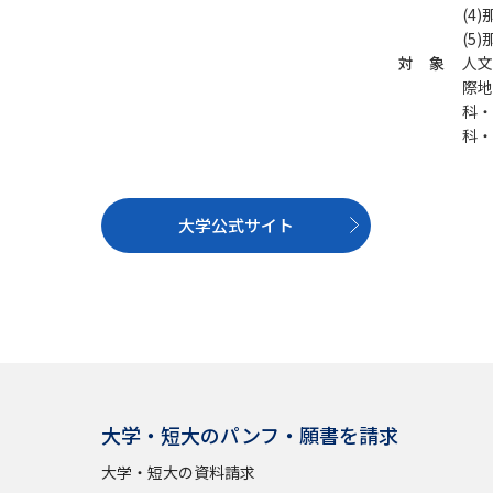
(4
(5
対 象
人文
際地
科・
科・
大学公式サイト
大学・短大のパンフ・願書を請求
大学・短大の資料請求