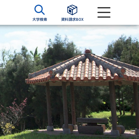
大学検索
資料請求BOX
資料検索
求
願書
＆願書
過去問題集
求
留学・進学関連、塾・予備校