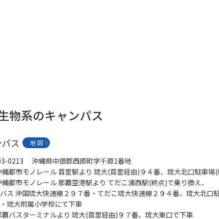
 生物系のキャンパス
ンパス
地 図
03-0213 沖縄県中頭郡西原町字千原1番地
)沖縄都市モノレール 首里駅より 琉大(首里経由)９４番、琉大北口駐車場(
)沖縄都市モノレール 那覇空港駅より てだこ浦西駅(終点)で乗り換え、
バス 沖国琉大快速線２９７番・てだこ琉大快速線２９４番、琉大北口
・琉大附属小学校にて下車
)那覇バスターミナルより 琉大(首里経由)９７番、琉大東口で下車