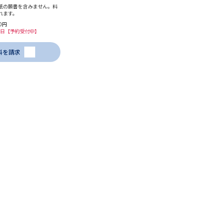
紙の願書を含みません。料
れます。
学問検索
0円
26日【予約受付中】
料を請求
野解説
学問の教科書
夢ナビライブ
いて
このサイトについて
・発送状況の確認
テレメール
お支払いサイト
問合せ先
テレメール進学カタログ
訂正のご案内