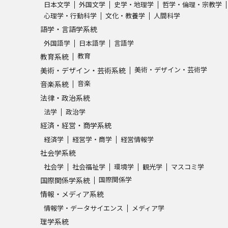
日本文学
外国文学
史学・地理学
哲学・倫理・宗教学
心理学・行動科学
文化・教養学
人間科学
語学・言語学系統
外国語学
日本語学
言語学
教育
教育系統
美術・デザイン・芸術学
美術・デザイン・芸術系統
音楽
音楽系統
法律・政治系統
法学
政治学
経済・経営・商学系統
経済学
経営学・商学
経営情報学
社会学系統
社会学
社会福祉学
環境学
観光学
マスコミ学
国際関係学
国際関係学系統
情報・メディア系統
情報学・データサイエンス
メディア学
理学系統