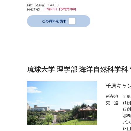
料金（送料含）：400円
発送予定日：
12月26日【予約受付中】
この資料を請求
琉球大学 理学部 海洋自然科学科
千原キャ
所在地
〒9
交 通
(1
(2
那覇
パス
(3