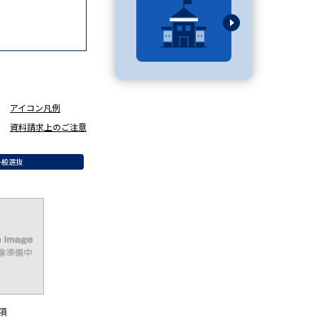
べる
ムから探す
アイコン凡例
ライブ
資料請求上のご注意
一般選抜
資料検索
う
先輩が入学を決めた理由
役立ちガイド
項