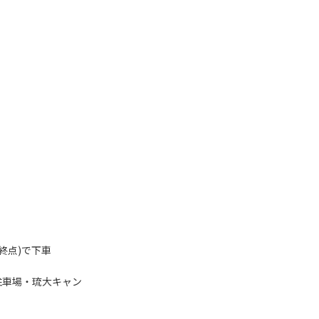
終点)で下車
駐車場・琉大キャン