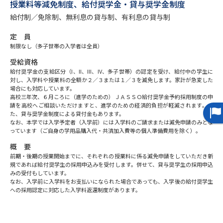
専門学校の資料請求
大学院の資料請求
授業料等減免制度、給付奨学金・貸与奨学金制度
給付制／免除制、無利息の貸与制、有利息の貸与制
大学入学共通テスト「受験案
留学・進学関連、塾・予備校
内」の請求
定 員
制限なし（多子世帯の入学者は全員）
大学入学共通テスト「受験上の
高等学校卒業程度認定試験
配慮案内」の請求
受給資格
給付奨学金の支給区分（I、II、III、IV、多子世帯）の認定を受け、給付中の学生に
対し、入学料や授業料の全額か２／３または１／３を減免します。家計が急変した
幼稚園教員資格認定試験
小学校教員資格認定試験
場合にも対応しています。
高校三年次、６月ころに（進学のための）ＪＡＳＳＯ給付奨学金予約採用制度の申
高等学校（情報）教員資格認定
請を高校へご相談いただけますと、進学のための経済的負担が軽減されます。ま
た、貸与奨学金制度による貸付金もあります。
試験
なお、本学では入学予定者（入学前）には入学料のご請求または減免申請のみとな
っています（ご自身の学用品購入代・共済加入費等の個人準備費用を除く）。
概 要
大学研究
大学検索
前期・後期の授業開始までに、それぞれの授業料に係る減免申請をしていただき新
規であれば給付奨学生の採用申込みを受付します。併せて、貸与奨学生の採用申込
みの受付もしています。
なお、入学前に入学料をお支払いになられた場合であっても、入学後の給付奨学生
大学で学べる内容や特徴を調べる
への採用認定に対応した入学料返還制度があります。
国際・グローバルに強い大学特
新増設大学・学部・学科特集
集