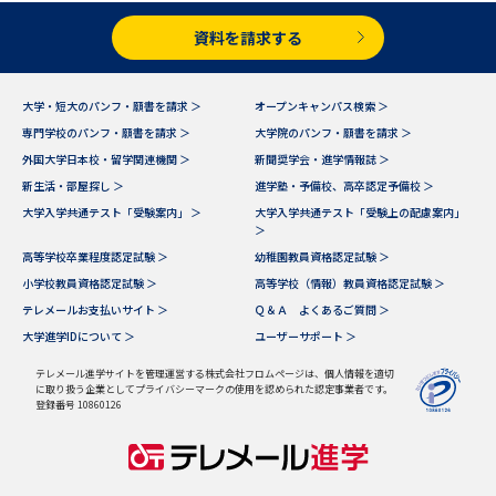
資料を請求する
データサイエンス特集
奨学金・特待生制度特集
デジタルパンフレット
進路の３択
大学・短大のパンフ・願書を請求 ＞
オープンキャンパス検索 ＞
専門学校のパンフ・願書を請求 ＞
大学院のパンフ・願書を請求 ＞
新学年スタート号特集ページ
新学年スタート号特集ページ
外国大学日本校・留学関連機関 ＞
新聞奨学会・進学情報誌 ＞
（高3生用）
（高2生用）
新生活・部屋探し ＞
進学塾・予備校、高卒認定予備校 ＞
大学入学共通テスト「受験案内」 ＞
大学入学共通テスト「受験上の配慮案内」
SELFBRAND特集ページ
＞
高等学校卒業程度認定試験 ＞
幼稚園教員資格認定試験 ＞
オープンキャンパスなどを調べる
小学校教員資格認定試験 ＞
高等学校（情報）教員資格認定試験 ＞
テレメールお支払いサイト ＞
Ｑ＆Ａ よくあるご質問 ＞
大学進学IDについて ＞
ユーザーサポート ＞
オープンキャンパス検索
実施プログラムから探す
テレメール進学サイトを管理運営する株式会社フロムページは、個人情報を適切
に取り扱う企業としてプライバシーマークの使用を認められた認定事業者です。
来場型・Web型イベント特集
夢ナビライブ
登録番号 10860126