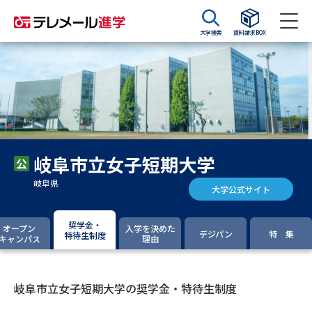
大学検索
資料請求BOX
資料請求
資料検索
大学・短大の資料種類から請求
岐阜市立女子短期大学
大学パンフ
学部・学科パンフ
岐阜県
大学公式サイト
総合型選抜・学校推薦型選抜 募
大学入学共通テスト利用選抜の
集要項＆願書
募集要項＆願書
奨学金・
オープン
入学を決めた
デジパン
特 集
特待生制度
キャンパス
理由
過去問題集
大学・短大以外の資料から請求
岐阜市立女子短期大学の奨学金・特待生制度