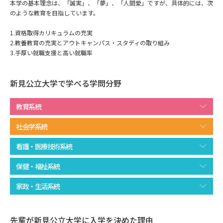
専門学校の資料請求
大学院の資料請求
本学の基本理念は、「誠実」、「夢」、「人間愛」ですが、具体的には、次
のような教育を目指しています。
大学入学共通テスト「受験案
留学・進学関連、塾・予備校
内」の請求
1.資格取得カリキュラムの充実
2.教養教育の充実とアウトキャンパス・スタディの取り組み
大学入学共通テスト「受験上の
3.手厚い就職支援と高い就職率
高等学校卒業程度認定試験
配慮案内」の請求
新見公立大学で学べる学問分野
幼稚園教員資格認定試験
小学校教員資格認定試験
高等学校（情報）教員資格認定
教育系統
試験
社会学系統
看護・医療技術系統
大学研究
大学検索
保健・福祉系統
家政・生活系統
大学で学べる内容や特徴を調べる
国際・グローバルに強い大学特
新増設大学・学部・学科特集
先輩が新見公立大学に入学を決めた理由
集