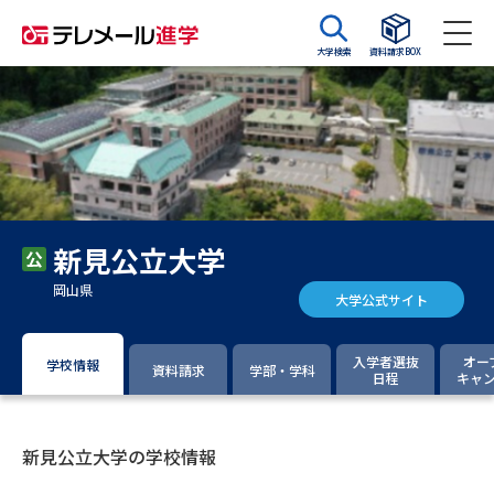
大学検索
資料請求BOX
資料請求
資料検索
大学・短大の資料種類から請求
新見公立大学
大学パンフ
学部・学科パンフ
岡山県
大学公式サイト
総合型選抜・学校推薦型選抜 募
大学入学共通テスト利用選抜の
集要項＆願書
募集要項＆願書
入学者選抜
オー
学校情報
資料請求
学部・学科
日程
キャ
過去問題集
大学・短大以外の資料から請求
新見公立大学の学校情報