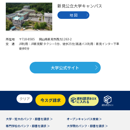
新見公立大学キャンパス
地 図
所在地
〒718-8585 岡山県新見市西方1263-2
交 通
JR利用：JR新見駅 タクシー5分、徒歩25分/高速バス利用：新見インター下車
徒歩8分
大学公式サイト
クリア
資料請求BOX
今スグ請求
に入れる
資料請求BOX
大学・短大のパンフ・願書を請求 ＞
オープンキャンパス検索 ＞
専門学校のパンフ・願書を請求 ＞
大学院のパンフ・願書を請求 ＞