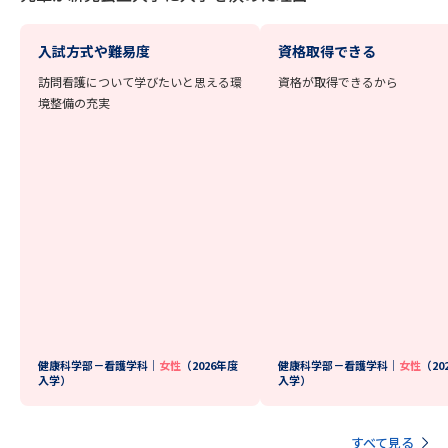
データサイエンス特集
奨学金・特待生制度特集
入試方式や難易度
資格取得できる
訪問看護について学びたいと思える環
資格が取得できるから
デジタルパンフレット
進路の３択
境整備の充実
新学年スタート号特集ページ
新学年スタート号特集ページ
（高3生用）
（高2生用）
SELFBRAND特集ページ
オープンキャンパスなどを調べる
オープンキャンパス検索
実施プログラムから探す
来場型・Web型イベント特集
健康科学部－看護学科｜
女性
（2026年度
夢ナビライブ
健康科学部－看護学科｜
女性
（20
入学）
入学）
すべて見る