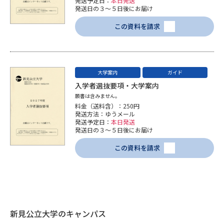
発送予定日：
本日発送
学問のミニ講義「夢ナビ講義」
学問分野解説
発送日の３～５日後にお届け
この資料を請求
学問の教科書
夢ナビライブ
ユーザーサポート
大学案内
ガイド
入学者選抜要項・大学案内
Ｑ＆Ａ よくあるご質問
大学進学IDについて
願書は含みません。
料金（送料含）：250円
資料の料金の
受付内容・発送状況の確認
発送方法：ゆうメール
お支払いについて
発送予定日：
本日発送
発送日の３～５日後にお届け
テレメール
個人情報取扱規定
お支払いサイト
この資料を請求
テレメール進学カタログ
特定商取引表記
訂正のご案内
新見公立大学のキャンパス