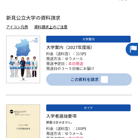
受験準備
資料検索
新見公立大学の資料請求
志望校・出願校を調べる
アイコン凡例
資料請求上のご注意
大学案内
併願校選び
受験スケジュールを立てよう
大学案内（2027年度版）
料金（送料含）：215円
先輩が入学を決めた理由
テレメール全国一斉進学調査
発送方法：ゆうメール
発送予定日：
本日発送
発送日の３～５日後にお届け
新生活お役立ちガイド
この資料を請求
学問発見
学問検索
ガイド
入学者選抜要項
願書は含みません。
大学で学びたい学問発見
料金（送料含）：180円
発送方法：ゆうメール