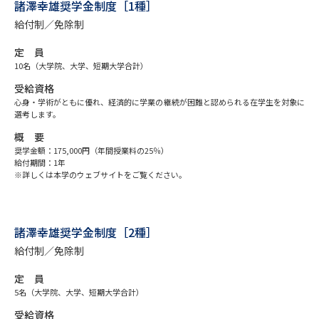
専門学校の資料請求
大学院の資料請求
諸澤幸雄奨学金制度［1種］
給付制／免除制
大学入学共通テスト「受験案
留学・進学関連、塾・予備校
内」の請求
定 員
10名（大学院、大学、短期大学合計）
大学入学共通テスト「受験上の
高等学校卒業程度認定試験
配慮案内」の請求
受給資格
心身・学術がともに優れ、経済的に学業の継続が困難と認められる在学生を対象に
選考します。
幼稚園教員資格認定試験
小学校教員資格認定試験
概 要
高等学校（情報）教員資格認定
奨学金額：175,000円（年間授業料の25％）
給付期間：1年
試験
※詳しくは本学のウェブサイトをご覧ください。
大学研究
大学検索
諸澤幸雄奨学金制度［2種］
給付制／免除制
大学で学べる内容や特徴を調べる
定 員
5名（大学院、大学、短期大学合計）
国際・グローバルに強い大学特
新増設大学・学部・学科特集
受給資格
集