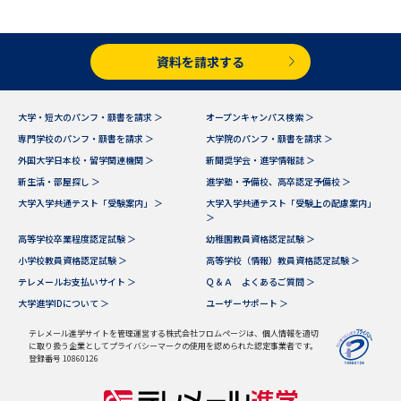
受験準備
資料検索
資料を請求する
志望校・出願校を調べる
併願校選び
受験スケジュールを立てよう
大学・短大のパンフ・願書を請求 ＞
オープンキャンパス検索 ＞
専門学校のパンフ・願書を請求 ＞
大学院のパンフ・願書を請求 ＞
外国大学日本校・留学関連機関 ＞
新聞奨学会・進学情報誌 ＞
先輩が入学を決めた理由
テレメール全国一斉進学調査
新生活・部屋探し ＞
進学塾・予備校、高卒認定予備校 ＞
大学入学共通テスト「受験案内」 ＞
大学入学共通テスト「受験上の配慮案内」
新生活お役立ちガイド
＞
高等学校卒業程度認定試験 ＞
幼稚園教員資格認定試験 ＞
小学校教員資格認定試験 ＞
高等学校（情報）教員資格認定試験 ＞
テレメールお支払いサイト ＞
Ｑ＆Ａ よくあるご質問 ＞
学問発見
学問検索
大学進学IDについて ＞
ユーザーサポート ＞
テレメール進学サイトを管理運営する株式会社フロムページは、個人情報を適切
に取り扱う企業としてプライバシーマークの使用を認められた認定事業者です。
大学で学びたい学問発見
登録番号 10860126