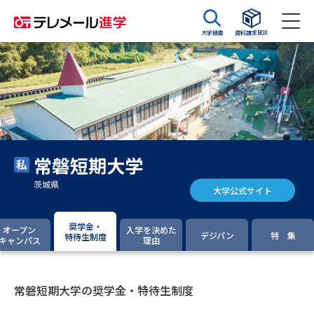
大学検索
資料請求BOX
資料請求
資料検索
大学・短大の資料種類から請求
常磐短期大学
大学パンフ
学部・学科パンフ
茨城県
大学公式サイト
総合型選抜・学校推薦型選抜 募
大学入学共通テスト利用選抜の
集要項＆願書
募集要項＆願書
奨学金・
オープン
入学を決めた
デジパン
特 集
特待生制度
キャンパス
理由
過去問題集
大学・短大以外の資料から請求
常磐短期大学の奨学金・特待生制度