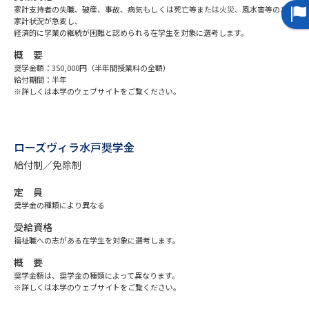
家計支持者の失職、破産、事故、病気もしくは死亡等または火災、風水害等のため
家計状況が急変し、
データサイエンス特集
奨学金・特待生制度特集
経済的に学業の継続が困難と認められる在学生を対象に選考します。
概 要
デジタルパンフレット
進路の３択
奨学金額：350,000円（半年間授業料の全額）
給付期間：半年
※詳しくは本学のウェブサイトをご覧ください。
新学年スタート号特集ページ
新学年スタート号特集ページ
（高3生用）
（高2生用）
SELFBRAND特集ページ
ローズヴィラ水戸奨学金
給付制／免除制
オープンキャンパスなどを調べる
定 員
奨学金の種類により異なる
オープンキャンパス検索
実施プログラムから探す
受給資格
福祉職への志がある在学生を対象に選考します。
来場型・Web型イベント特集
夢ナビライブ
概 要
奨学金額は、奨学金の種類によって異なります。
※詳しくは本学のウェブサイトをご覧ください。