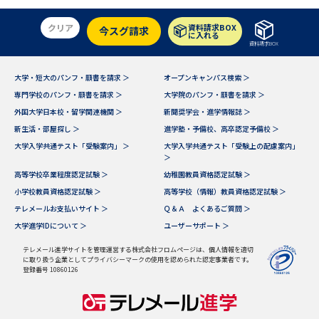
クリア
資料請求BOX
今スグ請求
に入れる
資料請求BOX
大学・短大のパンフ・願書を請求 ＞
オープンキャンパス検索 ＞
専門学校のパンフ・願書を請求 ＞
大学院のパンフ・願書を請求 ＞
外国大学日本校・留学関連機関 ＞
新聞奨学会・進学情報誌 ＞
新生活・部屋探し ＞
進学塾・予備校、高卒認定予備校 ＞
大学入学共通テスト「受験案内」 ＞
大学入学共通テスト「受験上の配慮案内」
＞
高等学校卒業程度認定試験 ＞
幼稚園教員資格認定試験 ＞
小学校教員資格認定試験 ＞
高等学校（情報）教員資格認定試験 ＞
テレメールお支払いサイト ＞
Ｑ＆Ａ よくあるご質問 ＞
大学進学IDについて ＞
ユーザーサポート ＞
テレメール進学サイトを管理運営する株式会社フロムページは、個人情報を適切
に取り扱う企業としてプライバシーマークの使用を認められた認定事業者です。
登録番号 10860126