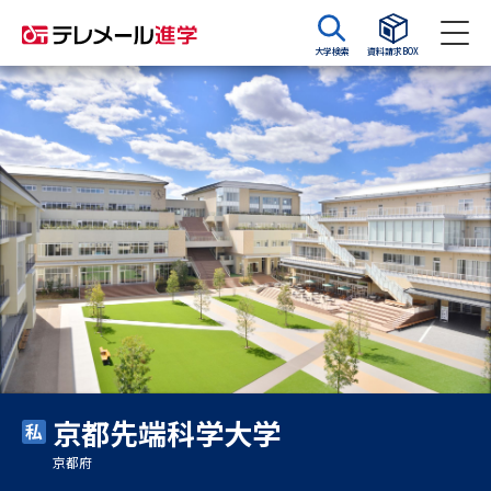
大学検索
資料請求BOX
資料請求
資料検索
大学・短大の資料種類から請求
大学パンフ
学部・学科パンフ
総合型選抜・学校推薦型選抜 募
大学入学共通テスト利用選抜の
集要項＆願書
募集要項＆願書
過去問題集
京都先端科学大学
大学・短大以外の資料から請求
京都府