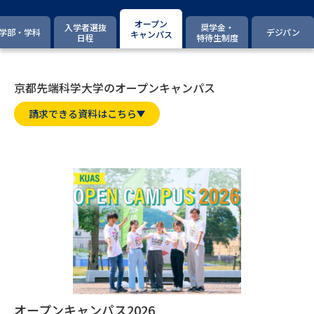
専門学校の資料請求
大学院の資料請求
オープン
入学者選抜
奨学金・
学部・学科
デジパン
大学入学共通テスト「受験案
キャンパス
日程
特待生制度
留学・進学関連、塾・予備校
内」の請求
大学入学共通テスト「受験上の
高等学校卒業程度認定試験
配慮案内」の請求
京都先端科学大学のオープンキャンパス
請求できる資料はこちら
幼稚園教員資格認定試験
小学校教員資格認定試験
高等学校（情報）教員資格認定
試験
大学研究
大学検索
大学で学べる内容や特徴を調べる
国際・グローバルに強い大学特
新増設大学・学部・学科特集
オープンキャンパス2026
集