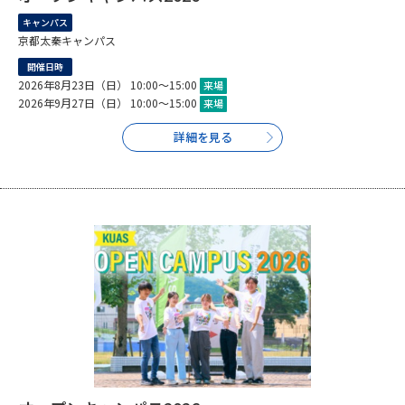
キャンパス
データサイエンス特集
奨学金・特待生制度特集
京都太秦キャンパス
開催日時
2026年8月23日（日） 10:00～15:00
来場
デジタルパンフレット
進路の３択
2026年9月27日（日） 10:00～15:00
来場
新学年スタート号特集ページ
新学年スタート号特集ページ
詳細を見る
（高3生用）
（高2生用）
SELFBRAND特集ページ
オープンキャンパスなどを調べる
オープンキャンパス検索
実施プログラムから探す
来場型・Web型イベント特集
夢ナビライブ