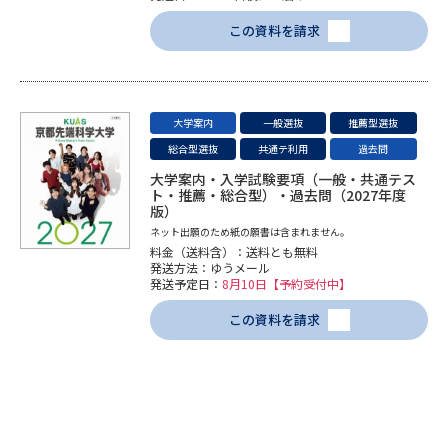
学問のミニ講義「夢ナビ講義」
学問分野解説
この資料を請求
学問の教科書
夢ナビライブ
ユーザーサポート
大学案内
一般選抜
推薦型選抜
総合型選抜
共通テ利用
過去問
Ｑ＆Ａ よくあるご質問
大学進学IDについて
大学案内・入学試験要項（一般・共通テス
ト・推薦・総合型）・過去問（2027年度
版）
資料の料金の
受付内容・発送状況の確認
ネット出願のため紙の願書は含まれません。
お支払いについて
料金（送料含）：送料とも無料
発送方法：ゆうメール
テレメール
個人情報取扱規定
発送予定日：
8月10日【予約受付中】
お支払いサイト
この資料を請求
テレメール進学カタログ
特定商取引表記
訂正のご案内