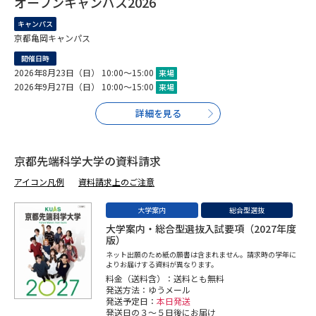
受験準備
資料検索
オープンキャンパス2026
キャンパス
京都亀岡キャンパス
志望校・出願校を調べる
開催日時
2026年8月23日（日） 10:00～15:00
来場
2026年9月27日（日） 10:00～15:00
来場
併願校選び
受験スケジュールを立てよう
詳細を見る
先輩が入学を決めた理由
テレメール全国一斉進学調査
京都先端科学大学の資料請求
新生活お役立ちガイド
アイコン凡例
資料請求上のご注意
大学案内
総合型選抜
学問発見
学問検索
大学案内・総合型選抜入試要項（2027年度
版）
ネット出願のため紙の願書は含まれません。請求時の学年に
よりお届けする資料が異なります。
料金（送料含）：送料とも無料
大学で学びたい学問発見
発送方法：ゆうメール
発送予定日：
本日発送
発送日の３～５日後にお届け