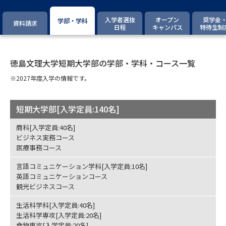
専門学校の資料請求
大学院の資料請求
入学者選抜
オープン
奨学金
学部・学科
資料請求
大学入学共通テスト「受験案
日程
キャンパス
特待生制
留学・進学関連、塾・予備校
内」の請求
大学入学共通テスト「受験上の
高等学校卒業程度認定試験
配慮案内」の請求
徳島文理大学短期大学部の学部・学科・コース一覧
※2027年度入学の情報です。
幼稚園教員資格認定試験
小学校教員資格認定試験
高等学校（情報）教員資格認定
短期大学部[入学定員:140名]
試験
商科[入学定員:40名]
ビジネス実務コース
医療事務コース
大学研究
大学検索
言語コミュニケーション学科[入学定員:10名]
英語コミュニケーションコース
観光ビジネスコース
大学で学べる内容や特徴を調べる
生活科学科[入学定員:40名]
国際・グローバルに強い大学特
生活科学専攻[入学定員:20名]
新増設大学・学部・学科特集
集
食物専攻[入学定員:20名]