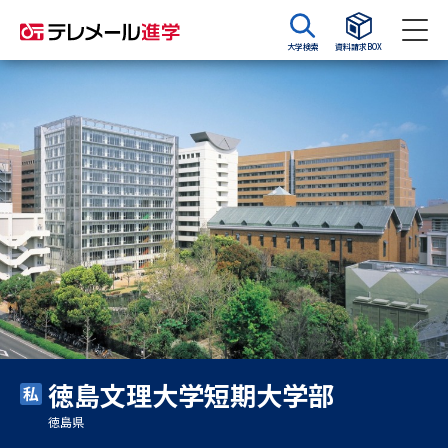
大学検索
資料請求BOX
資料請求
資料検索
大学・短大の資料種類から請求
大学パンフ
学部・学科パンフ
総合型選抜・学校推薦型選抜 募
大学入学共通テスト利用選抜の
集要項＆願書
募集要項＆願書
過去問題集
徳島文理大学短期大学部
大学・短大以外の資料から請求
徳島県