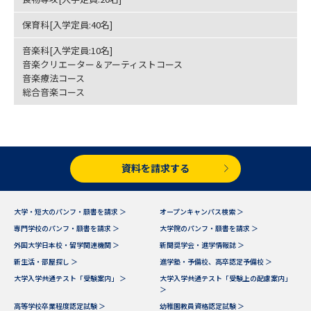
保育科[入学定員:40名]
データサイエンス特集
奨学金・特待生制度特集
音楽科[入学定員:10名]
音楽クリエーター＆アーティストコース
デジタルパンフレット
進路の３択
音楽療法コース
総合音楽コース
新学年スタート号特集ページ
新学年スタート号特集ページ
（高3生用）
（高2生用）
SELFBRAND特集ページ
資料を請求する
オープンキャンパスなどを調べる
大学・短大のパンフ・願書を請求 ＞
オープンキャンパス検索 ＞
オープンキャンパス検索
実施プログラムから探す
専門学校のパンフ・願書を請求 ＞
大学院のパンフ・願書を請求 ＞
外国大学日本校・留学関連機関 ＞
新聞奨学会・進学情報誌 ＞
来場型・Web型イベント特集
夢ナビライブ
新生活・部屋探し ＞
進学塾・予備校、高卒認定予備校 ＞
大学入学共通テスト「受験案内」 ＞
大学入学共通テスト「受験上の配慮案内」
＞
高等学校卒業程度認定試験 ＞
幼稚園教員資格認定試験 ＞