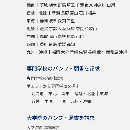
関東
茨城
栃木
群馬
埼玉
千葉
東京
神奈川
山梨
信越・北陸
新潟
長野
富山
石川
福井
東海
静岡
岐阜
愛知
三重
近畿
滋賀
京都
大阪
兵庫
奈良
和歌山
中国
鳥取
岡山
島根
広島
山口
四国
香川
徳島
愛媛
高知
九州・沖縄
福岡
大分
宮崎
佐賀
長崎
熊本
鹿児島
沖縄
専門学校のパンフ・願書を請求
専門学校の資料請求
▼エリアから専門学校を探す
北海道
東北
関東
信越・北陸
東海
近畿
中国
四国
九州・沖縄
大学院のパンフ・願書を請求
大学院の資料請求