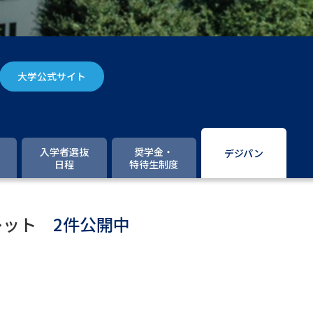
大学入学共通テスト「受験案内」の請求
大学入学共通テスト「受験上の配慮案内
幼稚園教員資格認定試験
小学校教員資
大学公式サイト
高等学校（情報）教員資格認定試験
大学研究
入学者選抜
奨学金・
デジパン
日程
特待生制度
大学で学べる内容や特徴を調
レット
2件公開中
新増設大学・学部・学科特集
国際・グ
データサイエンス特集
奨学金・特待生
進路の３択
新学年スタート号特集ペー
新学年スタート号特集ページ（高2生用