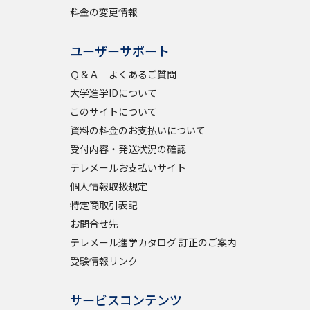
料金の変更情報
学問検索
ユーザーサポート
Ｑ＆Ａ よくあるご質問
大学進学IDについて
このサイトについて
野解説
学問の教科書
夢ナビライブ
資料の料金のお支払いについて
受付内容・発送状況の確認
テレメールお支払いサイト
個人情報取扱規定
特定商取引表記
お問合せ先
いて
このサイトについて
テレメール進学カタログ 訂正のご案内
・発送状況の確認
テレメール
お支払いサイト
受験情報リンク
問合せ先
テレメール進学カタログ
訂正のご案内
サービスコンテンツ