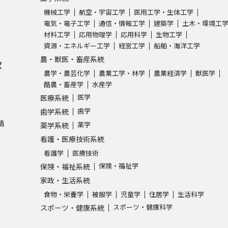
機械工学
航空・宇宙工学
医用工学・生体工学
電気・電子工学
通信・情報工学
建築学
土木・環境工
材料工学
応用物理学
応用科学
生物工学
資源・エネルギー工学
経営工学
船舶・海洋工学
農・獣医・畜産系統
求
農学・農芸化学
農業工学・林学
農業経済学
獣医学
酪農・畜産学
水産学
医学
医療系統
歯学
歯学系統
請
薬学
薬学系統
看護・医療技術系統
看護学
医療技術
保険・福祉学
保険・福祉系統
家政・生活系統
食物・栄養学
被服学
児童学
住居学
生活科学
スポーツ・健康科学
スポーツ・健康系統