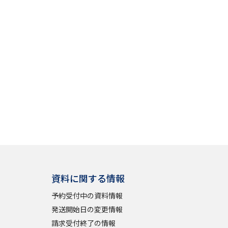
べる
ムから探す
ライブ
資料検索
資料に関する情報
う
先輩が入学を決めた理由
予約受付中の資料情報
役立ちガイド
発送開始日の変更情報
請求受付終了の情報