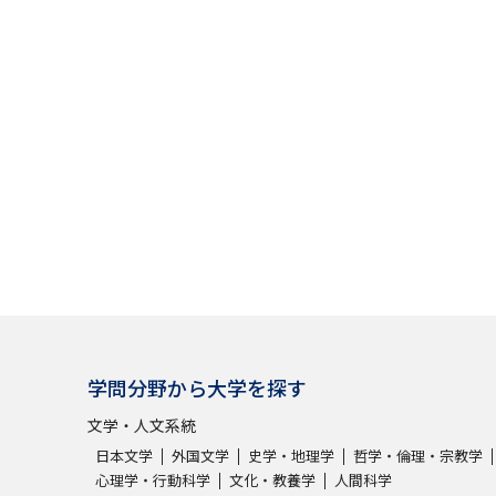
SELFBRAND特集ページ
オープンキャンパスなどを調
オープンキャンパス検索
実施プログラ
来場型・Web型イベント特集
夢ナビ
受験準備
志望校・出願校を調べる
学問分野から大学を探す
併願校選び
受験スケジュールを立てよ
文学・人文系統
テレメール全国一斉進学調査
新生活お
日本文学
外国文学
史学・地理学
哲学・倫理・宗教学
心理学・行動科学
文化・教養学
人間科学