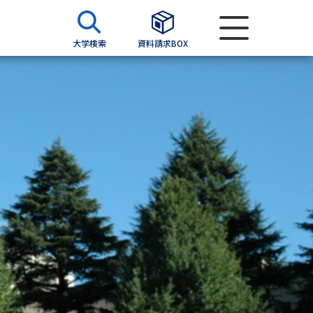
大学検索
資料請求BOX
資料検索
求
願書
＆願書
過去問題集
求
留学・進学関連、塾・予備校