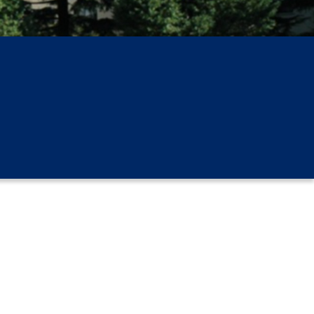
」の請求
高等学校卒業程度認定試験
格認定試験
大学検索
べる
ローバルに強い大学特集
制度特集
デジタルパンフレット
ジ（高3生用）
）