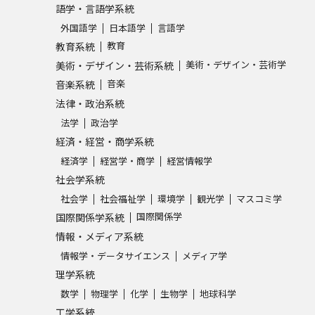
語学・言語学系統
外国語学
日本語学
言語学
学問発見
教育
教育系統
美術・デザイン・芸術学
美術・デザイン・芸術系統
音楽
音楽系統
大学で学びたい学問発見
法律・政治系統
法学
政治学
学問のミニ講義「夢ナビ講義」
学問分
経済・経営・商学系統
経済学
経営学・商学
経営情報学
社会学系統
ユーザーサポート
社会学
社会福祉学
環境学
観光学
マスコミ学
国際関係学
国際関係学系統
Ｑ＆Ａ よくあるご質問
大学進学IDにつ
情報・メディア系統
資料の料金の
お支払いについて
受付内容
情報学・データサイエンス
メディア学
理学系統
個人情報取扱規定
特定商取引表記
お
数学
物理学
化学
生物学
地球科学
受験情報リンク
工学系統