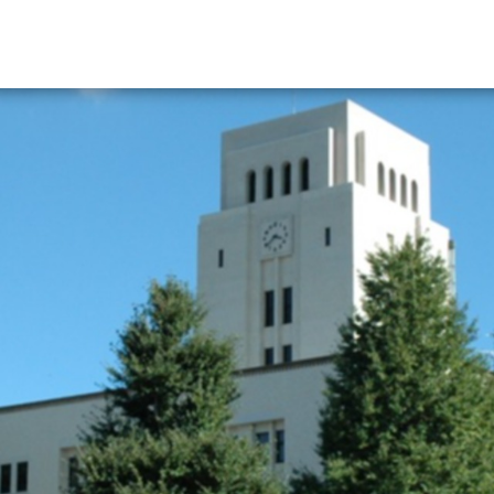
資料請求
大学・短大の資料種類から請
大学パンフ
学部・学科パンフ
総合型選抜・学校推薦型選抜 募集要項＆
大学入学共通テスト利用選抜の募集要項
大学・短大以外の資料から請
専門学校の資料請求
大学院の資料請求