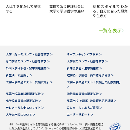
人は手を動かして記憶
高校で習う倫理社会と
認知スタイルでわか
する
大学で学ぶ哲学の違い
る、自分に合った職業
や生き方
一覧を表示
大学・短大のパンフ・願書を請求 ＞
オープンキャンパス検索 ＞
専門学校のパンフ・願書を請求 ＞
大学院のパンフ・願書を請求 ＞
外国大学日本校・留学関連機関 ＞
新聞奨学会・進学情報誌 ＞
新生活・部屋探し ＞
進学塾・予備校、高卒認定予備校 ＞
大学入学共通テスト「受験案内」 ＞
大学入学共通テスト「受験上の配慮案内」
＞
高等学校卒業程度認定試験 ＞
幼稚園教員資格認定試験 ＞
小学校教員資格認定試験 ＞
高等学校（情報）教員資格認定試験 ＞
テレメールお支払いサイト ＞
Ｑ＆Ａ よくあるご質問 ＞
大学進学IDについて ＞
ユーザーサポート ＞
テレメール進学サイトを管理運営する株式会社フロムページは、個人情報を適切
に取り扱う企業としてプライバシーマークの使用を認められた認定事業者です。