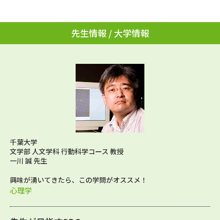
学問のミニ講義「夢ナビ講義」
学問分野解説
学問の教科書
夢ナビライブ
先生情報 / 大学情報
ユーザーサポート
Ｑ＆Ａ よくあるご質問
大学進学IDについて
資料の料金の
受付内容・発送状況の確認
お支払いについて
テレメール
個人情報取扱規定
千葉大学
お支払いサイト
文学部 人文学科 行動科学コース 教授
一川 誠 先生
テレメール進学カタログ
特定商取引表記
訂正のご案内
興味が湧いてきたら、この学問がオススメ！
心理学