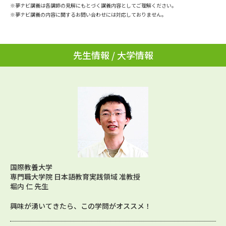
学問のミニ講義「夢ナビ講義」
学問分野解説
※夢ナビ講義は各講師の見解にもとづく講義内容としてご理解ください。
※夢ナビ講義の内容に関するお問い合わせには対応しておりません。
学問の教科書
夢ナビライブ
先生情報 / 大学情報
ユーザーサポート
Ｑ＆Ａ よくあるご質問
大学進学IDについて
資料の料金の
受付内容・発送状況の確認
お支払いについて
テレメール
個人情報取扱規定
お支払いサイト
テレメール進学カタログ
国際教養大学
特定商取引表記
訂正のご案内
専門職大学院 日本語教育実践領域 准教授
堀内 仁 先生
興味が湧いてきたら、この学問がオススメ！