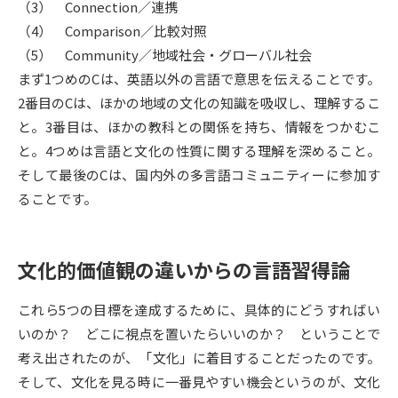
（3） Connection／連携
（4） Comparison／比較対照
データサイエンス特集
奨学金・特待生制度特集
（5） Community／地域社会・グローバル社会
まず1つめのCは、英語以外の言語で意思を伝えることです。
デジタルパンフレット
進路の３択
2番目のCは、ほかの地域の文化の知識を吸収し、理解するこ
と。3番目は、ほかの教科との関係を持ち、情報をつかむこ
新学年スタート号特集ページ
新学年スタート号特集ページ
（高3生用）
（高2生用）
と。4つめは言語と文化の性質に関する理解を深めること。
そして最後のCは、国内外の多言語コミュニティーに参加す
SELFBRAND特集ページ
ることです。
オープンキャンパスなどを調べる
文化的価値観の違いからの言語習得論
オープンキャンパス検索
実施プログラムから探す
これら5つの目標を達成するために、具体的にどうすればい
来場型・Web型イベント特集
夢ナビライブ
いのか？ どこに視点を置いたらいいのか？ ということで
考え出されたのが、「文化」に着目することだったのです。
そして、文化を見る時に一番見やすい機会というのが、文化