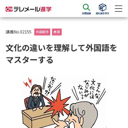
学問検索
資料請求BOX
資料請求
資料検索
講義No.02155
外国語学
教育
文化の違いを理解して外国語を
大学・短大の資料種類から請求
マスターする
大学パンフ
学部・学科パンフ
総合型選抜・学校推薦型選抜 募
大学入学共通テスト利用選抜の
集要項＆願書
募集要項＆願書
過去問題集
大学・短大以外の資料から請求