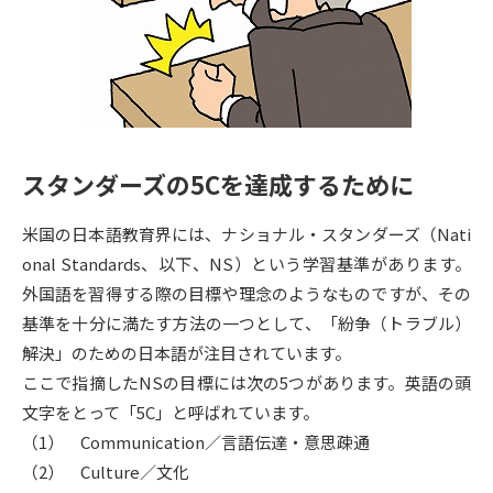
専門学校の資料請求
大学院の資料請求
大学入学共通テスト「受験案
留学・進学関連、塾・予備校
内」の請求
大学入学共通テスト「受験上の
高等学校卒業程度認定試験
配慮案内」の請求
スタンダーズの5Cを達成するために
幼稚園教員資格認定試験
小学校教員資格認定試験
米国の日本語教育界には、ナショナル・スタンダーズ（Nati
高等学校（情報）教員資格認定
試験
onal Standards、以下、NS）という学習基準があります。
外国語を習得する際の目標や理念のようなものですが、その
基準を十分に満たす方法の一つとして、「紛争（トラブル）
大学研究
大学検索
解決」のための日本語が注目されています。
ここで指摘したNSの目標には次の5つがあります。英語の頭
文字をとって「5C」と呼ばれています。
大学で学べる内容や特徴を調べる
（1） Communication／言語伝達・意思疎通
国際・グローバルに強い大学特
（2） Culture／文化
新増設大学・学部・学科特集
集