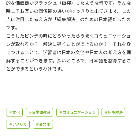
受験準備
資料検索
的な価値観がクラッシュ（衝突）したような時です。そんな
時こそお互いの価値観の違いがはっきりと出てきます。この
点に注目した考え方が「紛争解決」のための日本語だったの
志望校・出願校を調べる
です。
こうしたピンチの時にどうやったらうまくコミュニケーショ
併願校選び
受験スケジュールを立てよう
ンが取れるか？ 解決に導くことができるのか？ それを身
につけることで、学習者は日本の文化や日本人の考え方を理
先輩が入学を決めた理由
テレメール全国一斉進学調査
解することができます。深いところで、日本語を習得するこ
とができるというわけです。
新生活お役立ちガイド
学問発見
学問検索
＃文化
＃日本語教育
＃コミュニケーション
＃紛争解決
大学で学びたい学問発見
＃アメリカ
＃異文化