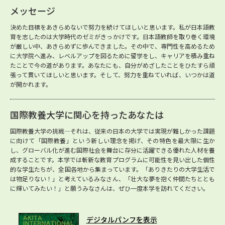
メッセージ
決めた目標をあきらめないで努力を続けてほしいと思います。私が日本語教
育を志したのは大学時代のゼミがきっかけです。日本語教師を取り巻く環境
が厳しい中、あきらめずに歩んできました。その中で、専門性を高めるため
に大学院へ進み、レベルアップを図るために留学をし、キャリアを積み重ね
たことで今の道があります。あなたにも、自分がめざしたことをひたすら頑
張って貫いてほしいと思います。そして、努力を重ねていれば、いつかは道
が開かれます。
国際教養大学に関心を持ったあなたは
国際教養大学の挑戦―それは、従来の日本の大学では実現が難しかった課題
に向けて「国際教養」という新しい理念を掲げ、その特色を最大限に生か
し、グローバル化が進む国際社会を舞台に存分に活躍できる優れた人材を養
成することです。本学では斬新な教育プログラムに可能性を見い出した個性
的な学生たちが、全国各地から集まっています。「ありきたりの大学生活で
は物足りない！」と考えているみなさん、「壮大な夢を抱く仲間たちととも
に輝いてみたい！」と願うみなさんは、ぜひ一度本学を訪れてください。
デジタルパンフを表示