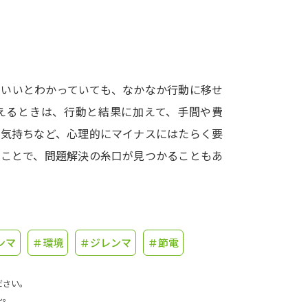
学問発見
大学で学びたい学問発見
いいいとわかっていても、なかなか行動に移せ
えるときは、行動と結果に加えて、手間や費
学問のミニ講義「夢ナビ講義」
学問分
の気持ちなど、心理的にマイナスにはたらく要
ることで、問題解決の糸口が見つかることもあ
ユーザーサポート
Ｑ＆Ａ よくあるご質問
大学進学IDにつ
ンマ
＃環境
＃ジレンマ
＃節電
資料の料金の
お支払いについて
受付内容
個人情報取扱規定
特定商取引表記
お
ださい。
受験情報リンク
ん。