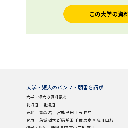
この大学の資
大学・短大のパンフ・願書を請求
大学・短大の資料請求
北海道
北海道
東北
青森
岩手
宮城
秋田
山形
福島
関東
茨城
栃木
群馬
埼玉
千葉
東京
神奈川
山梨
信越・北陸
新潟
長野
富山
石川
福井