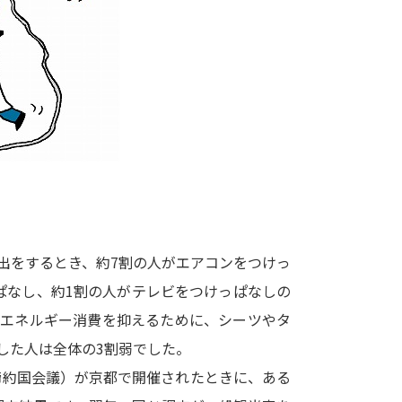
大学入学共通テスト「受験案内」の請求
大学入学共通テスト「受験上の配慮案内
幼稚園教員資格認定試験
小学校教員資
高等学校（情報）教員資格認定試験
大学研究
大学で学べる内容や特徴を調
出をするとき、約7割の人がエアコンをつけっ
ぱなし、約1割の人がテレビをつけっぱなしの
新増設大学・学部・学科特集
国際・グ
るエネルギー消費を抑えるために、シーツやタ
データサイエンス特集
奨学金・特待生
した人は全体の3割弱でした。
進路の３択
新学年スタート号特集ペー
回締約国会議）が京都で開催されたときに、ある
新学年スタート号特集ページ（高2生用