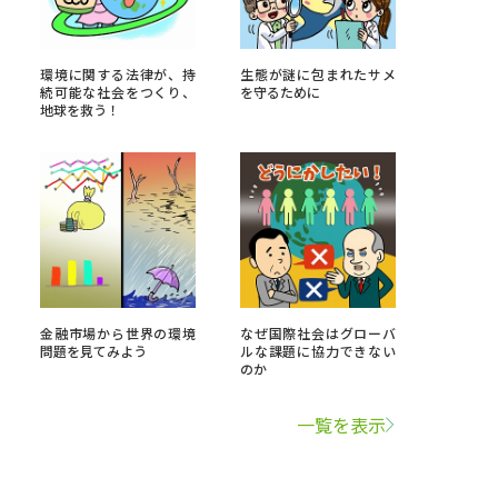
学問検索
環境に関する法律が、持
生態が謎に包まれたサメ
続可能な社会をつくり、
を守るために
地球を救う！
野解説
学問の教科書
夢ナビライブ
金融市場から世界の環境
なぜ国際社会はグローバ
問題を見てみよう
ルな課題に協力できない
いて
このサイトについて
のか
・発送状況の確認
テレメール
お支払いサイト
一覧を表示
問合せ先
テレメール進学カタログ
訂正のご案内