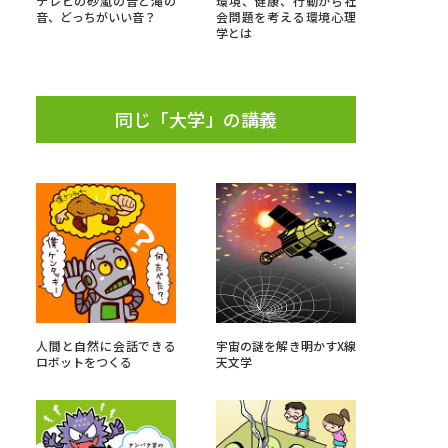
テレビの砂嵐の音と滝の
環境、健康、行動から社
音、どっちがいい音？
会問題を考える環境心理
学とは
」の請求
高等学校卒業程度認定試験
格認定試験
同じ「大学」の講義
大学検索
べる
ローバルに強い大学特集
人間と自然に会話できる
宇宙の謎を解き明かすX線
制度特集
デジタルパンフレット
ロボットをつくる
天文学
ジ（高3生用）
）