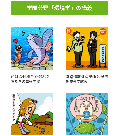
学問分野「環境学」の講義
雌はなぜ相手を選ぶ？
道路情報板の効果と渋滞
魚たちの繁殖生態
を減らす試み