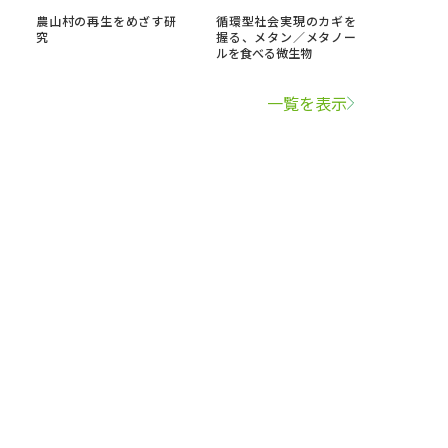
農山村の再生をめざす研
循環型社会実現のカギを
究
握る、メタン／メタノー
ルを食べる微生物
一覧を表示