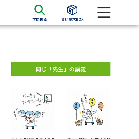
学問検索
資料請求BOX
資料検索
求
同じ「先生」の講義
願書
＆願書
過去問題集
求
留学・進学関連、塾・予備校