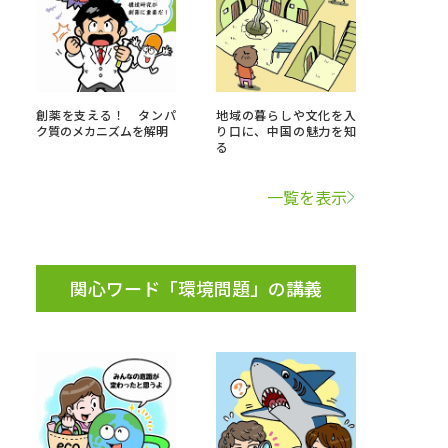
べる
創薬を支える！ タンパ
地域の暮らしや文化を入
ムから探す
ク質のメカニズムを解明
り口に、中国の魅力を知
る
ライブ
一覧を表示
資料検索
関心ワード「環境問題」の講義
う
先輩が入学を決めた理由
役立ちガイド