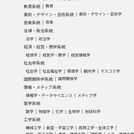
教育
教育系統
美術・デザイン・芸術学
美術・デザイン・芸術系統
音楽
音楽系統
法律・政治系統
法学
政治学
経済・経営・商学系統
経済学
経営学・商学
経営情報学
社会学系統
社会学
社会福祉学
環境学
観光学
マスコミ学
国際関係学
国際関係学系統
情報・メディア系統
情報学・データサイエンス
メディア学
理学系統
数学
物理学
化学
生物学
地球科学
工学系統
機械工学
航空・宇宙工学
医用工学・生体工学