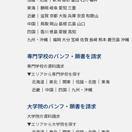
東海
静岡
岐阜
愛知
三重
近畿
滋賀
京都
大阪
兵庫
奈良
和歌山
中国
鳥取
岡山
島根
広島
山口
四国
香川
徳島
愛媛
高知
九州・沖縄
福岡
大分
宮崎
佐賀
長崎
熊本
鹿児島
沖縄
専門学校のパンフ・願書を請求
専門学校の資料請求
▼エリアから専門学校を探す
北海道
東北
関東
信越・北陸
東海
近畿
中国
四国
九州・沖縄
大学院のパンフ・願書を請求
大学院の資料請求
▼エリアから大学院を探す
北海道
東北
関東
信越・北陸
東海