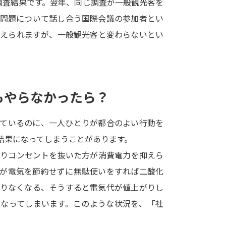
調査結果です。翌年、同じ調査が一般観光客を
SELFBRAND特集ページ
境問題について話し合う国際会議の参加者とい
考えられますが、一般観光客と変わらないとい
オープンキャンパスなどを調
オープンキャンパス検索
実施プログラ
来場型・Web型イベント特集
夢ナビ
もやらなかったら？
っているのに、一人ひとりが都合のよい行動を
受験準備
結果になってしまうことがあります。
よりコンセントを抜いた方が消費電力を抑えら
志望校・出願校を調べる
なが電気を節約せずに無駄使いをすれば二酸化
足りなくなる、そうすると電気代が値上がりし
併願校選び
受験スケジュールを立てよ
になってしまいます。このような状況を、「社
テレメール全国一斉進学調査
新生活お