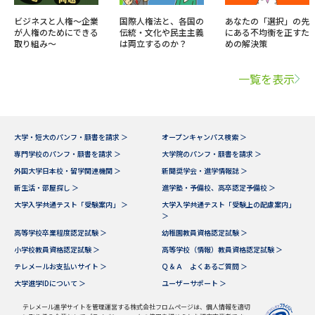
ビジネスと人権～企業
国際人権法と、各国の
あなたの「選択」の先
が人権のためにできる
伝統・文化や民主主義
にある不均衡を正すた
取り組み～
は両立するのか？
めの解決策
一覧を表示
大学・短大のパンフ・願書を請求 ＞
オープンキャンパス検索 ＞
専門学校のパンフ・願書を請求 ＞
大学院のパンフ・願書を請求 ＞
外国大学日本校・留学関連機関 ＞
新聞奨学会・進学情報誌 ＞
新生活・部屋探し ＞
進学塾・予備校、高卒認定予備校 ＞
大学入学共通テスト「受験案内」 ＞
大学入学共通テスト「受験上の配慮案内」
＞
高等学校卒業程度認定試験 ＞
幼稚園教員資格認定試験 ＞
小学校教員資格認定試験 ＞
高等学校（情報）教員資格認定試験 ＞
テレメールお支払いサイト ＞
Ｑ＆Ａ よくあるご質問 ＞
大学進学IDについて ＞
ユーザーサポート ＞
テレメール進学サイトを管理運営する株式会社フロムページは、個人情報を適切