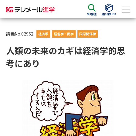
学問検索
資料請求BOX
資料請求
資料検索
講義No.02962
経済学
経営学・商学
国際関係学
人類の未来のカギは経済学的思
大学・短大の資料種類から請求
考にあり
大学パンフ
学部・学科パンフ
総合型選抜・学校推薦型選抜 募
大学入学共通テスト利用選抜の
集要項＆願書
募集要項＆願書
過去問題集
大学・短大以外の資料から請求