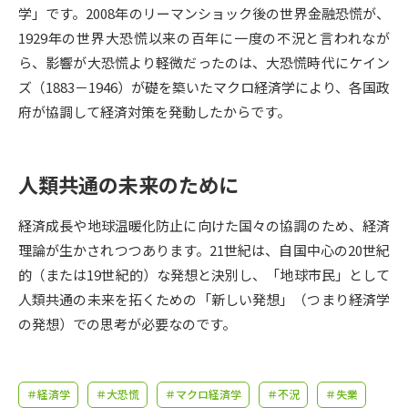
受験準備
資料検索
学」です。2008年のリーマンショック後の世界金融恐慌が、
1929年の世界大恐慌以来の百年に一度の不況と言われなが
ら、影響が大恐慌より軽微だったのは、大恐慌時代にケイン
志望校・出願校を調べる
ズ（1883－1946）が礎を築いたマクロ経済学により、各国政
府が協調して経済対策を発動したからです。
併願校選び
受験スケジュールを立てよう
先輩が入学を決めた理由
テレメール全国一斉進学調査
人類共通の未来のために
新生活お役立ちガイド
経済成長や地球温暖化防止に向けた国々の協調のため、経済
理論が生かされつつあります。21世紀は、自国中心の20世紀
的（または19世紀的）な発想と決別し、「地球市民」として
学問発見
学問検索
人類共通の未来を拓くための「新しい発想」（つまり経済学
の発想）での思考が必要なのです。
大学で学びたい学問発見
＃経済学
＃大恐慌
＃マクロ経済学
＃不況
＃失業