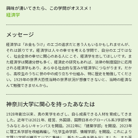
興味が湧いてきたら、この学問がオススメ！
経済学
メッセージ
経済学は「お金もうけ」のエゴの追求だと思う人もいるかもしれませんが、
それは誤りです。経済学は人々の幸せを考える学問で、自分のエゴではな
く、社会全体の幸せに関心のある人にこそ、経済学を志してほしいです。ま
た経済学は関連分野も多く、経済史の研究もあれば、法律の制度設計に応用
される経済学もあり、あらゆる社会的な営みが経済学につながります。だか
ら、高校生のうちに世の中の成り立ちや仕組み、特に歴史を勉強してくださ
い。1929年の世界大恐慌当時の世界状況が想像できないと、当時の経済な
んて勉強できませんから。
神奈川大学に関心を持ったあなたは
1928年創立以来、真の実学をめざし、自ら成長できる人材を育成してきま
した。近年では2021年、経営、外国語、国際日本のグローバル系3学部が集
うみなとみらいキャンパスを開設。2022年に「建築学部」を開設、2023年
に理工系学部を改組再編し「化学生命学部、情報学部」を開設。これにより
文理11学部が横浜エリアに集結し、新たな一歩を踏み出しました。また返