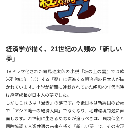
専門学校の資料請求
大学院の資料請求
大学入学共通テスト「受験案
留学・進学関連、塾・予備校
内」の請求
大学入学共通テスト「受験上の
高等学校卒業程度認定試験
配慮案内」の請求
経済学が描く、21世紀の人類の「新しい
幼稚園教員資格認定試験
小学校教員資格認定試験
夢」
高等学校（情報）教員資格認定
試験
TVドラマ化された司馬遼太郎の小説『坂の上の雲』では欧
米列強に伍（ご）する「夢」に邁進する明治期の日本人が描
かれています。小説が新聞に連載されていた昭和40年代当時
大学研究
大学検索
は経済成長が日本人の夢でした。
しかしこれらは「過去」の夢です。今後日本は新興国の台頭
大学で学べる内容や特徴を調べる
で「アジア随一の経済大国」でなくなり、地球環境問題に直
面します。21世紀に生きるあなたが追うべきは、環境保全と
国際・グローバルに強い大学特
国際協調で人類共通の未来を拓く「新しい夢」で、その実現
新増設大学・学部・学科特集
集