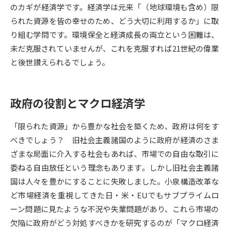
のカギが経済学です。経済学は元来「（地球環境も含め）限
られた資源を皆の幸せのため、どう大切に利用するか」に取
データサイエンス特集
奨学金・特待生制度特集
り組む学問です。環境保全と経済成長の両立という困難は、
未だ克服されていませんが、これを克服すれば21世紀の偉業
デジタルパンフレット
進路の３択
と後世讃えられるでしょう。
新学年スタート号特集ページ
新学年スタート号特集ページ
（高3生用）
（高2生用）
政府の役割とマクロ経済学
SELFBRAND特集ページ
「限られた資源」から豊かな社会を築くため、政府は何をす
オープンキャンパスなどを調べる
べきでしょう？ 旧社会主義諸国のように政府が経済のさま
ざまな局面に介入する社会もあれば、市場での自由な取引に
オープンキャンパス検索
実施プログラムから探す
委ねる自由放任という理念もあります。しかし旧社会主義諸
国は人々を豊かにすることに失敗しました。小泉構造改革な
来場型・Web型イベント特集
夢ナビライブ
ど市場経済を重視してきた日・米・EUでもサブプライムロ
ーン問題に見たような不況や失業問題があり、これら市場の
欠陥に政府がどう対処すべきかを研究するのが「マクロ経済