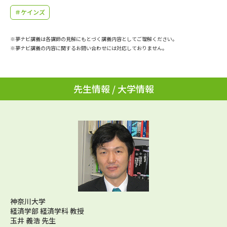
学問のミニ講義「夢ナビ講義」
学問分野解説
＃ケインズ
学問の教科書
夢ナビライブ
※夢ナビ講義は各講師の見解にもとづく講義内容としてご理解ください。
※夢ナビ講義の内容に関するお問い合わせには対応しておりません。
ユーザーサポート
先生情報 / 大学情報
Ｑ＆Ａ よくあるご質問
大学進学IDについて
資料の料金の
受付内容・発送状況の確認
お支払いについて
テレメール
個人情報取扱規定
お支払いサイト
テレメール進学カタログ
特定商取引表記
訂正のご案内
神奈川大学
経済学部 経済学科 教授
玉井 義浩 先生