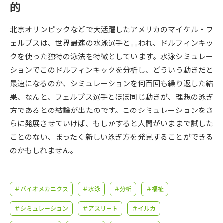
受験準備
資料検索
的
北京オリンピックなどで大活躍したアメリカのマイケル・フ
志望校・出願校を調べる
ェルプスは、世界最速の水泳選手と言われ、ドルフィンキッ
クを使った独特の泳法を特徴としています。水泳シミュレー
併願校選び
受験スケジュールを立てよう
ションでこのドルフィンキックを分析し、どういう動きだと
最速になるのか、シミュレーションを何百回も繰り返した結
先輩が入学を決めた理由
テレメール全国一斉進学調査
果、なんと、フェルプス選手とほぼ同じ動きが、理想の泳ぎ
方であるとの結論が出たのです。このシミュレーションをさ
新生活お役立ちガイド
らに発展させていけば、もしかすると人間がいままで試した
ことのない、まったく新しい泳ぎ方を発見することができる
のかもしれません。
学問発見
学問検索
＃バイオメカニクス
＃水泳
＃分析
＃福祉
大学で学びたい学問発見
＃シミュレーション
＃アスリート
＃イルカ