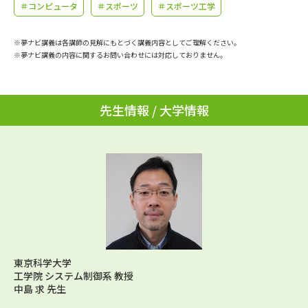
学問のミニ講義「夢ナビ講義」
学問分野解説
＃コンピュータ
＃スポーツ
＃スポーツ工学
学問の教科書
夢ナビライブ
※夢ナビ講義は各講師の見解にもとづく講義内容としてご理解ください。
※夢ナビ講義の内容に関するお問い合わせには対応しておりません。
ユーザーサポート
先生情報 / 大学情報
Ｑ＆Ａ よくあるご質問
大学進学IDについて
資料の料金の
受付内容・発送状況の確認
お支払いについて
テレメール
個人情報取扱規定
お支払いサイト
テレメール進学カタログ
特定商取引表記
訂正のご案内
東京科学大学
工学院 システム制御系 教授
中島 求 先生