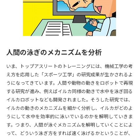
専門学校の資料請求
大学院の資料請求
大学入学共通テスト「受験案
留学・進学関連、塾・予備校
内」の請求
大学入学共通テスト「受験上の
高等学校卒業程度認定試験
配慮案内」の請求
人間の泳ぎのメカニズムを分析
幼稚園教員資格認定試験
小学校教員資格認定試験
いま、トップアスリートのトレーニングには、機械工学の考
高等学校（情報）教員資格認定
試験
え方を応用した「スポーツ工学」の研究成果が生かされるよ
うになってきています。人間や動物の動きをロボットで再現
する研究が進み、例えばイルカ同様の動きで水中を泳ぎ回る
大学研究
大学検索
イルカロボットなども開発されました。そうした研究では、
イルカの動きのメカニズムを細かく分析し、イルカがどのよ
うにして水中を効率的に泳いでいるのかを解明していきま
大学で学べる内容や特徴を調べる
す。つまり、人間が泳ぐメカニズムを解明していくことによ
国際・グローバルに強い大学特
って、どういう泳ぎ方をすれば速く泳げるかということが、
新増設大学・学部・学科特集
集