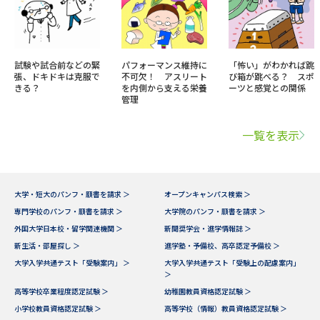
試験や試合前などの緊
パフォーマンス維持に
「怖い」がわかれば跳
張、ドキドキは克服で
不可欠！ アスリート
び箱が跳べる？ スポ
きる？
を内側から支える栄養
ーツと感覚との関係
管理
一覧を表示
大学・短大のパンフ・願書を請求 ＞
オープンキャンパス検索 ＞
専門学校のパンフ・願書を請求 ＞
大学院のパンフ・願書を請求 ＞
外国大学日本校・留学関連機関 ＞
新聞奨学会・進学情報誌 ＞
新生活・部屋探し ＞
進学塾・予備校、高卒認定予備校 ＞
大学入学共通テスト「受験案内」 ＞
大学入学共通テスト「受験上の配慮案内」
＞
高等学校卒業程度認定試験 ＞
幼稚園教員資格認定試験 ＞
小学校教員資格認定試験 ＞
高等学校（情報）教員資格認定試験 ＞