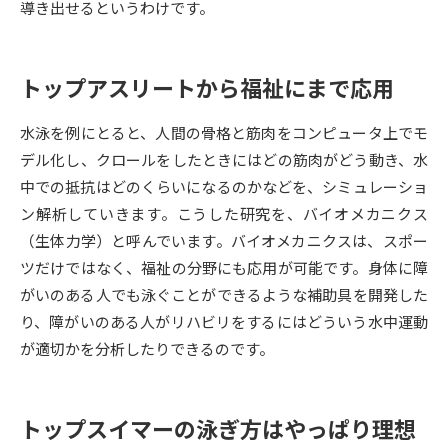
導き出せるというわけです。
データサイエンス特集
奨学金・特待生制度特集
トップアスリートから福祉にまで応用
デジタルパンフレット
進路の３択
水泳を例にとると、人間の骨格と筋肉をコンピュータ上でモ
新学年スタート号特集ページ
新学年スタート号特集ページ
デル化し、クロールをしたときにはどの筋肉がどう動き、水
（高3生用）
（高2生用）
中での抵抗はどのくらいになるのかなどを、シミュレーショ
SELFBRAND特集ページ
ン解析していきます。こうした研究を、バイオメカニクス
（生体力学）と呼んでいます。バイオメカニクスは、スポー
オープンキャンパスなどを調べる
ツだけではなく、福祉の分野にも応用が可能です。身体に障
がいのある人でも泳ぐことができるような補助具を開発した
オープンキャンパス検索
実施プログラムから探す
り、障がいのある人がリハビリをするにはどういう水中運動
が適切かを分析したりできるのです。
来場型・Web型イベント特集
夢ナビライブ
トップスイマーの泳ぎ方はやっぱり理想