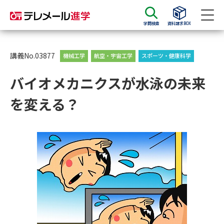
学問検索
資料請求BOX
資料請求
資料検索
講義No.03877
機械工学
航空・宇宙工学
スポーツ・健康科学
バイオメカニクスが水泳の未来
大学・短大の資料種類から請求
を変える？
大学パンフ
学部・学科パンフ
総合型選抜・学校推薦型選抜 募
大学入学共通テスト利用選抜の
集要項＆願書
募集要項＆願書
過去問題集
大学・短大以外の資料から請求