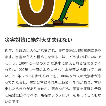
専門学校の資料請求
大学院の資料請求
大学入学共通テスト「受験案
留学・進学関連、塾・予備校
内」の請求
大学入学共通テスト「受験上の
高等学校卒業程度認定試験
配慮案内」の請求
災害対策に絶対大丈夫はない
幼稚園教員資格認定試験
小学校教員資格認定試験
近年、台風の巨大化が指摘され、集中豪雨は増加傾向にあり
高等学校（情報）教員資格認定
試験
ます。水害から人と暮らしを守るには、どうすればいいので
しょう。100年に一度の大きな洪水に耐えられる堤防をつく
っても、200年に一度のより大きな洪水が来たら壊れてしま
大学研究
大学検索
い、200年レベルに耐えられても、300年クラスの大洪水がや
ってきたらと、想定は常にそれを上回る可能性があり、言い
出したらきりがありません。残念ながら、災害を正確に予測
大学で学べる内容や特徴を調べる
し完璧に防ぐすべは、現在のテクノロジーをもってしてもな
国際・グローバルに強い大学特
いのです。
新増設大学・学部・学科特集
集