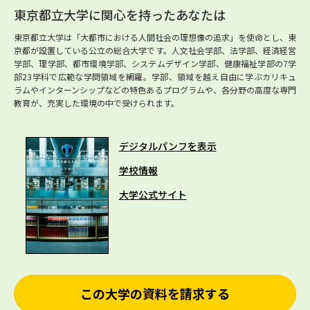
東京都立大学に関心を持ったあなたは
東京都立大学は「大都市における人間社会の理想像の追求」を使命とし、東
京都が設置している公立の総合大学です。人文社会学部、法学部、経済経営
学部、理学部、都市環境学部、システムデザイン学部、健康福祉学部の7学
部23学科で広範な学問領域を網羅。学部、領域を越え自由に学ぶカリキュ
ラムやインターンシップなどの特色あるプログラムや、各分野の高度な専門
教育が、充実した環境の中で受けられます。
デジタルパンフを表示
学校情報
大学公式サイト
この大学の資料を請求する