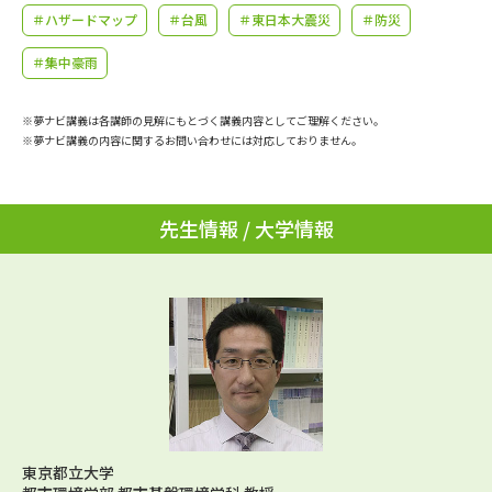
学問のミニ講義「夢ナビ講義」
学問分野解説
＃ハザードマップ
＃台風
＃東日本大震災
＃防災
＃集中豪雨
学問の教科書
夢ナビライブ
※夢ナビ講義は各講師の見解にもとづく講義内容としてご理解ください。
ユーザーサポート
※夢ナビ講義の内容に関するお問い合わせには対応しておりません。
Ｑ＆Ａ よくあるご質問
大学進学IDについて
先生情報 / 大学情報
資料の料金の
受付内容・発送状況の確認
お支払いについて
テレメール
個人情報取扱規定
お支払いサイト
テレメール進学カタログ
特定商取引表記
訂正のご案内
東京都立大学