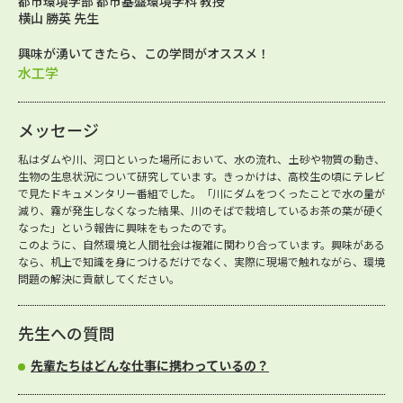
都市環境学部 都市基盤環境学科 教授
横山 勝英 先生
興味が湧いてきたら、この学問がオススメ！
水工学
メッセージ
私はダムや川、河口といった場所において、水の流れ、土砂や物質の動き、
生物の生息状況について研究しています。きっかけは、高校生の頃にテレビ
で見たドキュメンタリー番組でした。「川にダムをつくったことで水の量が
減り、霧が発生しなくなった結果、川のそばで栽培しているお茶の葉が硬く
なった」という報告に興味をもったのです。
このように、自然環境と人間社会は複雑に関わり合っています。興味がある
なら、机上で知識を身につけるだけでなく、実際に現場で触れながら、環境
問題の解決に貢献してください。
先生への質問
先輩たちはどんな仕事に携わっているの？