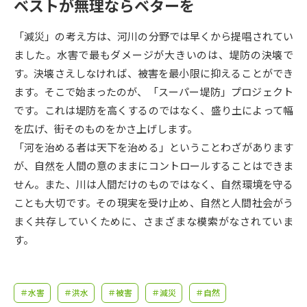
受験準備
資料検索
ベストが無理ならベターを
「減災」の考え方は、河川の分野では早くから提唱されてい
志望校・出願校を調べる
ました。水害で最もダメージが大きいのは、堤防の決壊で
す。決壊さえしなければ、被害を最小限に抑えることができ
併願校選び
受験スケジュールを立てよう
ます。そこで始まったのが、「スーパー堤防」プロジェクト
です。これは堤防を高くするのではなく、盛り土によって幅
先輩が入学を決めた理由
を広げ、街そのものをかさ上げします。
テレメール全国一斉進学調査
「河を治める者は天下を治める」ということわざがあります
が、自然を人間の意のままにコントロールすることはできま
新生活お役立ちガイド
せん。また、川は人間だけのものではなく、自然環境を守る
ことも大切です。その現実を受け止め、自然と人間社会がう
学問発見
学問検索
まく共存していくために、さまざまな模索がなされていま
す。
大学で学びたい学問発見
＃水害
＃洪水
＃被害
＃減災
＃自然