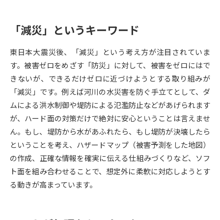
データサイエンス特集
奨学金・特待生制度特集
「減災」というキーワード
デジタルパンフレット
進路の３択
東日本大震災後、「減災」という考え方が注目されていま
す。被害ゼロをめざす「防災」に対して、被害をゼロにはで
新学年スタート号特集ページ
新学年スタート号特集ページ
きないが、できるだけゼロに近づけようとする取り組みが
（高3生用）
（高2生用）
「減災」です。例えば河川の水災害を防ぐ手立てとして、ダ
SELFBRAND特集ページ
ムによる洪水制御や堤防による氾濫防止などがあげられます
が、ハード面の対策だけで絶対に安心ということは言えませ
オープンキャンパスなどを調べる
ん。もし、堤防から水があふれたら、もし堤防が決壊したら
ということを考え、ハザードマップ（被害予測をした地図）
オープンキャンパス検索
実施プログラムから探す
の作成、正確な情報を確実に伝える仕組みづくりなど、ソフ
ト面を組み合わせることで、想定外に柔軟に対応しようとす
来場型・Web型イベント特集
夢ナビライブ
る動きが高まっています。