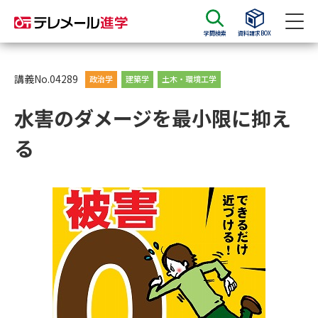
学問検索
資料請求BOX
資料請求
資料検索
講義No.04289
政治学
建築学
土木・環境工学
水害のダメージを最小限に抑え
大学・短大の資料種類から請求
る
大学パンフ
学部・学科パンフ
総合型選抜・学校推薦型選抜 募
大学入学共通テスト利用選抜の
集要項＆願書
募集要項＆願書
過去問題集
大学・短大以外の資料から請求