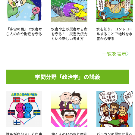
「宇宙の目」で水害か
水害や土砂災害から命
水を知り、コントロー
ら人の命や財産を守る
を守る！ 災害免疫力
ルすることで地域を水
という新しい考え方
害から守る
一覧を表示
学問分野「政治学」の講義
誰もが自分らしく自由
働く人のいのちと権利
バルカンの歴史に見る