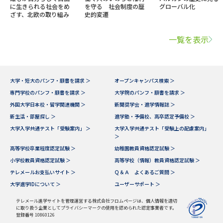
に生きられる社会をめ
を守る 社会制度の歴
グローバル化
ざす、北欧の取り組み
史的変遷
一覧を表示
大学・短大のパンフ・願書を請求 ＞
オープンキャンパス検索 ＞
専門学校のパンフ・願書を請求 ＞
大学院のパンフ・願書を請求 ＞
外国大学日本校・留学関連機関 ＞
新聞奨学会・進学情報誌 ＞
新生活・部屋探し ＞
進学塾・予備校、高卒認定予備校 ＞
大学入学共通テスト「受験案内」 ＞
大学入学共通テスト「受験上の配慮案内」
＞
高等学校卒業程度認定試験 ＞
幼稚園教員資格認定試験 ＞
小学校教員資格認定試験 ＞
高等学校（情報）教員資格認定試験 ＞
テレメールお支払いサイト ＞
Ｑ＆Ａ よくあるご質問 ＞
大学進学IDについて ＞
ユーザーサポート ＞
テレメール進学サイトを管理運営する株式会社フロムページは、個人情報を適切
に取り扱う企業としてプライバシーマークの使用を認められた認定事業者です。
登録番号 10860126