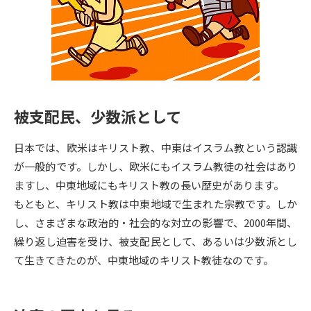
専門学校の資料請求
大学院の資料請求
大学入学共通テスト「受験案
留学・進学関連、塾・予備校
内」の請求
大学入学共通テスト「受験上の
高等学校卒業程度認定試験
配慮案内」の請求
被支配民、少数派として
幼稚園教員資格認定試験
小学校教員資格認定試験
日本では、欧米はキリスト教、中東はイスラム教という認識
高等学校（情報）教員資格認定
試験
が一般的です。しかし、欧米にもイスラム教徒の社会はあり
ますし、中東地域にもキリスト教の長い歴史があります。
もともと、キリスト教は中東地域で生まれた宗教です。しか
大学研究
大学検索
し、さまざまな政治的・社会的な対立の影響で、2000年間、
繰り返し迫害を受け、被支配民として、あるいは少数派とし
て生きてきたのが、中東地域のキリスト教徒なのです。
大学で学べる内容や特徴を調べる
国際・グローバルに強い大学特
新増設大学・学部・学科特集
集