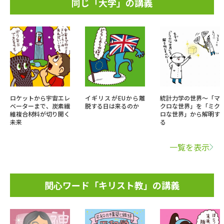
同じ「大学」の講義
ロケットから宇宙エレ
イギリスがEUから離
統計力学の世界～「マ
ベーターまで、炭素繊
脱する日は来るのか
クロな世界」を「ミク
維複合材料が切り開く
ロな世界」から解明す
未来
る
一覧を表示
関心ワード「キリスト教」の講義