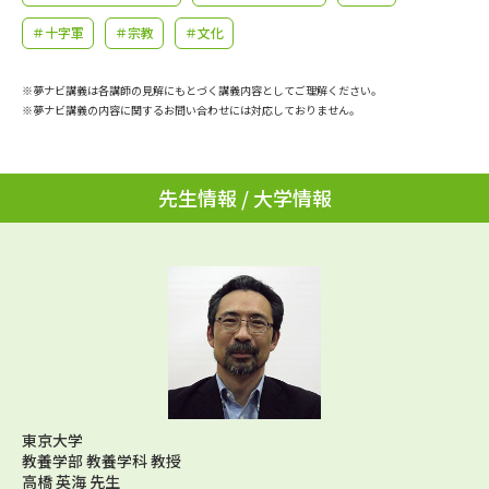
学問のミニ講義「夢ナビ講義」
学問分野解説
＃十字軍
＃宗教
＃文化
学問の教科書
夢ナビライブ
※夢ナビ講義は各講師の見解にもとづく講義内容としてご理解ください。
※夢ナビ講義の内容に関するお問い合わせには対応しておりません。
ユーザーサポート
Ｑ＆Ａ よくあるご質問
大学進学IDについて
先生情報 / 大学情報
資料の料金の
受付内容・発送状況の確認
お支払いについて
テレメール
個人情報取扱規定
お支払いサイト
テレメール進学カタログ
特定商取引表記
訂正のご案内
東京大学
教養学部 教養学科 教授
高橋 英海 先生