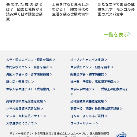
失われた城の姿と
土器を作ると暮らしが
新たな文字で国家の威
は？ 図面と発掘から
わかる！ 縄文時代の
厳を示す モンゴル帝
読み解く日本建築史研
生活を探る実験考古学
国のパスパ文字
究
一覧を表示
大学・短大のパンフ・願書を請求 ＞
オープンキャンパス検索 ＞
専門学校のパンフ・願書を請求 ＞
大学院のパンフ・願書を請求 ＞
外国大学日本校・留学関連機関 ＞
新聞奨学会・進学情報誌 ＞
新生活・部屋探し ＞
進学塾・予備校、高卒認定予備校 ＞
大学入学共通テスト「受験案内」 ＞
大学入学共通テスト「受験上の配慮案内」
＞
高等学校卒業程度認定試験 ＞
幼稚園教員資格認定試験 ＞
小学校教員資格認定試験 ＞
高等学校（情報）教員資格認定試験 ＞
テレメールお支払いサイト ＞
Ｑ＆Ａ よくあるご質問 ＞
大学進学IDについて ＞
ユーザーサポート ＞
テレメール進学サイトを管理運営する株式会社フロムページは、個人情報を適切