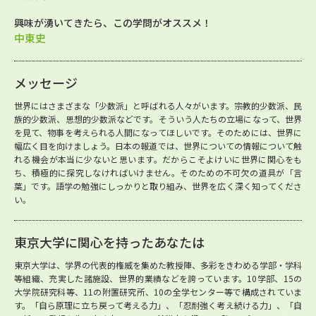
興味が湧いてきたら、この学問がオススメ！
中東史
メッセージ
世界にはさまざまな「少数派」と呼ばれる人々がいます。宗教的少数派、民
族的少数派、思想的少数派などです。そういう人たちの立場になって、世界
を見て、物事を考えられる人間になってほしいです。そのためには、世界に
幅広く目を向けましょう。日本の報道では、世界についての情報について触
れる機会が本当に少ないと思います。だからこそよけいに世界に関心をも
ち、積極的に探究しなければいけません。そのための不可欠の道具が「言
葉」です。語学の勉強にしっかりと取り組み、世界を広く深く知ってくださ
い。
東京大学に関心を持ったあなたは
東京大学は、学界の代表的権威を集めた教授陣、多彩をきわめる学部・学科
等組織、充実した諸施設、世界的業績などを誇っています。10学部、15の
大学院研究科等、11の附置研究所、10の全学センター等で構成されていま
す。「自ら原理に立ち戻って考える力」、「忍耐強く考え続ける力」、「自