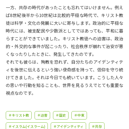
受験準備
資料検索
一方、共存の時代があったことも忘れてはいけません。例え
ば8世紀後半から10世紀は比較的平穏な時代で、キリスト教
志望校・出願校を調べる
徒は科学・文化の発展に大いに寄与します。政治的に平穏な
時代には、被支配民や少数派としてではあっても、平和に暮
併願校選び
受験スケジュールを立てよう
らすことができていました。キリスト教徒への迫害は、政治
的・外交的な事件が起こったり、社会秩序が崩れて治安が悪
先輩が入学を決めた理由
くなったりしたときに、発生してきたのです。
テレメール全国一斉進学調査
それでも彼らは、殉教を恐れず、自分たちのアイデンティテ
ィを後世に伝えるという強い使命感を持って、信仰を守り続
新生活お役立ちガイド
けてきました。それは今日でも続いています。こうした人々
の思いや行動を知ることも、世界を見るうえでとても重要な
学問発見
学問検索
視点なのです。
大学で学びたい学問発見
＃キリスト教
＃迫害
＃歴史
＃中東
＃イスラム(イスラーム)
＃アイデンティティ
＃共存