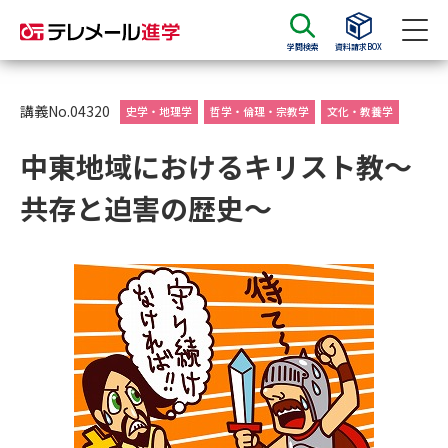
学問検索
資料請求BOX
資料請求
資料検索
講義No.04320
史学・地理学
哲学・倫理・宗教学
文化・教養学
中東地域におけるキリスト教～
大学・短大の資料種類から請求
共存と迫害の歴史～
大学パンフ
学部・学科パンフ
総合型選抜・学校推薦型選抜 募
大学入学共通テスト利用選抜の
集要項＆願書
募集要項＆願書
過去問題集
大学・短大以外の資料から請求