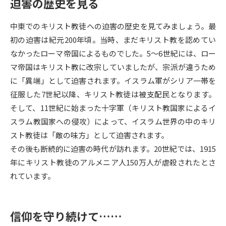
迫害の歴史を見る
データサイエンス特集
奨学金・特待生制度特集
中東でのキリスト教徒への迫害の歴史を見てみましょう。最
初の迫害は紀元200年頃。当時、まだキリスト教を認めてい
デジタルパンフレット
進路の３択
なかったローマ帝国によるものでした。5～6世紀には、ロー
マ帝国はキリスト教に改宗していましたが、宗派が違うため
新学年スタート号特集ページ
新学年スタート号特集ページ
に「異端」として迫害されます。イスラム軍がシリア一帯を
（高3生用）
（高2生用）
征服した7世紀以降、キリスト教徒は被支配民となります。
SELFBRAND特集ページ
そして、11世紀に始まった十字軍（キリスト教国家によるイ
スラム教国家への侵攻）によって、イスラム世界の中のキリ
オープンキャンパスなどを調べる
スト教徒は「敵の味方」として迫害されます。
その後も断続的に迫害の時代が訪れます。20世紀では、1915
オープンキャンパス検索
実施プログラムから探す
年にキリスト教徒のアルメニア人150万人が虐殺されたとさ
れています。
来場型・Web型イベント特集
夢ナビライブ
信仰を守り続けて……