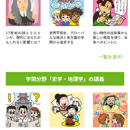
17世紀の詩人ミルト
世界平和を、グローバ
古い時代の出来事から
ンが、現代に与えたか
ルな視点と多方面の学
新しい発見を得て、未
もしれない影響とは？
問から追求する
来へのヒントに
一覧を表示
学問分野「史学・地理学」の講義