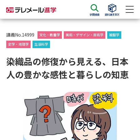
学問検索
資料請求BOX
資料請求
資料検索
講義No.14999
文化・教養学
美術・デザイン・芸術学
被服学
史学・地理学
生活科学
大学・短大の資料種類から請求
染織品の修復から見える、日本
人の豊かな感性と暮らしの知恵
大学パンフ
学部・学科パンフ
総合型選抜・学校推薦型選抜 募
大学入学共通テスト利用選抜の
集要項＆願書
募集要項＆願書
過去問題集
大学・短大以外の資料から請求