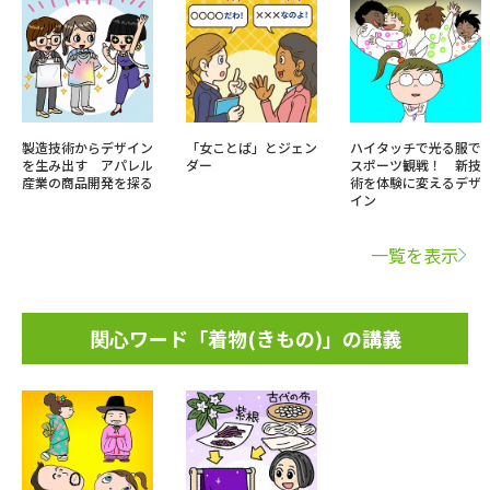
製造技術からデザイン
「女ことば」とジェン
ハイタッチで光る服で
を生み出す アパレル
ダー
スポーツ観戦！ 新技
産業の商品開発を探る
術を体験に変えるデザ
イン
一覧を表示
関心ワード「着物(きもの)」の講義