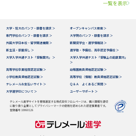
一覧を表示
大学・短大のパンフ・願書を請求 ＞
オープンキャンパス検索 ＞
専門学校のパンフ・願書を請求 ＞
大学院のパンフ・願書を請求 ＞
外国大学日本校・留学関連機関 ＞
新聞奨学会・進学情報誌 ＞
新生活・部屋探し ＞
進学塾・予備校、高卒認定予備校 ＞
大学入学共通テスト「受験案内」 ＞
大学入学共通テスト「受験上の配慮案内」
＞
高等学校卒業程度認定試験 ＞
幼稚園教員資格認定試験 ＞
小学校教員資格認定試験 ＞
高等学校（情報）教員資格認定試験 ＞
テレメールお支払いサイト ＞
Ｑ＆Ａ よくあるご質問 ＞
大学進学IDについて ＞
ユーザーサポート ＞
テレメール進学サイトを管理運営する株式会社フロムページは、個人情報を適切
に取り扱う企業としてプライバシーマークの使用を認められた認定事業者です。
登録番号 10860126