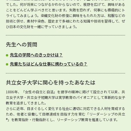
でした。何が将来につながるかわからないので、視野を広げて、興味がある
ことをどんどん学ぶべきだと思います。失敗を恐れず、何事にも積極的にト
ライしてみましょう。染織文化財の修復に興味をもたれた方は、和服などの
技術と併せ、素材や染色、歴史まで多岐にわたる知識や技術を習得して、ぜ
ひ日本の文化財を一緒に守っていきましょう。
先生への質問
先生の学問へのきっかけは？
先輩たちはどんな仕事に携わっているの？
共立女子大学に関心を持ったあなたは
1886年、「女性の自立と自活」を建学の精神に掲げて設立されて以来、共
立女子大学・共立女子短期大学は実学教育のパイオニアとして革新的な女子
教育を追求してきました。
さらに近年、目まぐるしく変化する社会に適切に対応できる人材を育成する
ため、他者と協働して目標達成を目指す力を育む「リーダーシップの共立
®」を教育指針・行動指針とし、リーダーシップ教育を推進しています。