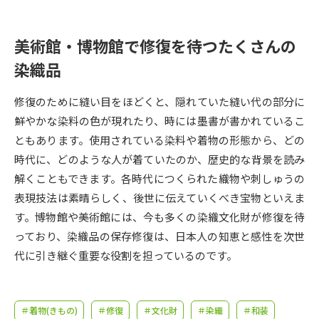
受験準備
資料検索
美術館・博物館で修復を待つたくさんの
志望校・出願校を調べる
染織品
併願校選び
受験スケジュールを立てよう
修復のために縫い目をほどくと、隠れていた縫い代の部分に
鮮やかな染料の色が現れたり、時には墨書が書かれているこ
先輩が入学を決めた理由
テレメール全国一斉進学調査
ともあります。使用されている染料や着物の形態から、どの
時代に、どのような人が着ていたのか、歴史的な背景を読み
新生活お役立ちガイド
解くこともできます。各時代につくられた織物や刺しゅうの
表現技法は素晴らしく、後世に伝えていくべき宝物といえま
す。博物館や美術館には、今も多くの染織文化財が修復を待
学問発見
学問検索
っており、染織品の保存修復は、日本人の知恵と感性を次世
代に引き継ぐ重要な役割を担っているのです。
大学で学びたい学問発見
＃着物(きもの)
＃修復
＃文化財
＃染織
＃和装