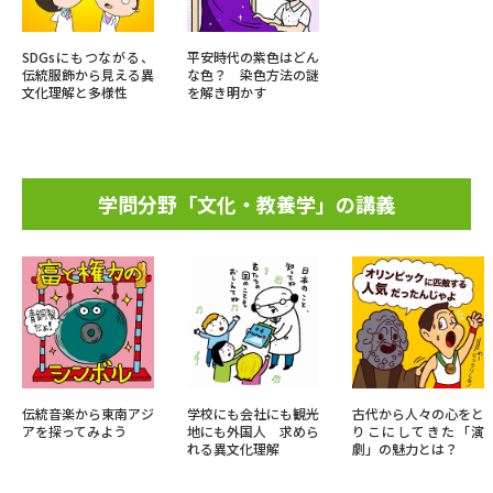
SDGsにもつながる、
平安時代の紫色はどん
伝統服飾から見える異
な色？ 染色方法の謎
文化理解と多様性
を解き明かす
学問分野「文化・教養学」の講義
伝統音楽から東南アジ
学校にも会社にも観光
古代から人々の心をと
アを探ってみよう
地にも外国人 求めら
りこにしてきた「演
れる異文化理解
劇」の魅力とは？