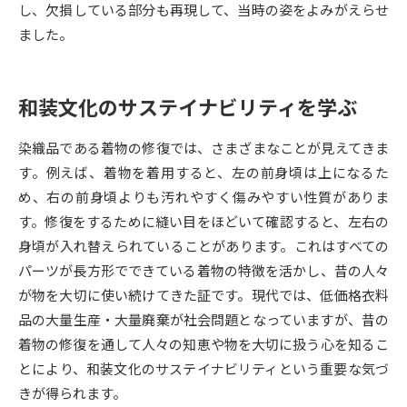
し、欠損している部分も再現して、当時の姿をよみがえらせ
ました。
データサイエンス特集
奨学金・特待生制度特集
デジタルパンフレット
進路の３択
和装文化のサステイナビリティを学ぶ
新学年スタート号特集ページ
新学年スタート号特集ページ
（高3生用）
（高2生用）
染織品である着物の修復では、さまざまなことが見えてきま
す。例えば、着物を着用すると、左の前身頃は上になるた
SELFBRAND特集ページ
め、右の前身頃よりも汚れやすく傷みやすい性質がありま
す。修復をするために縫い目をほどいて確認すると、左右の
オープンキャンパスなどを調べる
身頃が入れ替えられていることがあります。これはすべての
パーツが長方形でできている着物の特徴を活かし、昔の人々
オープンキャンパス検索
実施プログラムから探す
が物を大切に使い続けてきた証です。現代では、低価格衣料
品の大量生産・大量廃棄が社会問題となっていますが、昔の
来場型・Web型イベント特集
夢ナビライブ
着物の修復を通して人々の知恵や物を大切に扱う心を知るこ
とにより、和装文化のサステイナビリティという重要な気づ
きが得られます。