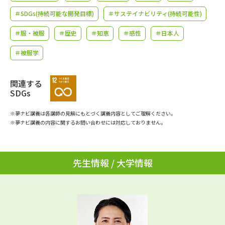
学問のミニ講義「夢ナビ講義」
学問分野解説
＃SDGs(持続可能な開発目標)
＃サステイナビリティ(持続可能性)
学問の教科書
夢ナビライブ
＃服・被服
＃歴史
＃知恵
＃感性
＃日本人
＃被服学
ユーザーサポート
関連する
Ｑ＆Ａ よくあるご質問
大学進学IDについて
SDGs
資料の料金の
受付内容・発送状況の確認
※夢ナビ講義は各講師の見解にもとづく講義内容としてご理解ください。
お支払いについて
※夢ナビ講義の内容に関するお問い合わせには対応しておりません。
テレメール
個人情報取扱規定
お支払いサイト
先生情報 / 大学情報
テレメール進学カタログ
特定商取引表記
訂正のご案内