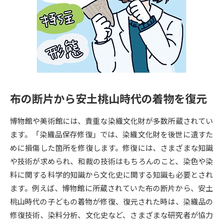
専門学校の資料請求
大学院の資料請求
大学入学共通テスト「受験案
留学・進学関連、塾・予備校
内」の請求
大学入学共通テスト「受験上の
高等学校卒業程度認定試験
配慮案内」の請求
幼稚園教員資格認定試験
小学校教員資格認定試験
布の断片から安土桃山時代の着物を復元
高等学校（情報）教員資格認定
試験
博物館や美術館には、貴重な染織文化財が多数所蔵されてい
ます。「染織品保存修復」では、染織文化財を後世に遺すた
めに損傷した箇所を修復します。修復には、さまざまな知識
大学研究
大学検索
や技術が求められ、和裁の技術はもちろんのこと、染色や染
料に関する科学的知識から文化史に関する知識も必要とされ
ます。例えば、博物館に所蔵されていた布の断片から、安土
大学で学べる内容や特徴を調べる
桃山時代の子どもの着物が修復、復元された時は、染織品の
国際・グローバルに強い大学特
修復技術、染料分析、文化史など、さまざまな研究者が協力
新増設大学・学部・学科特集
集