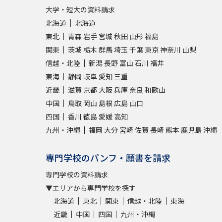
大学・短大の資料請求
北海道
北海道
東北
青森
岩手
宮城
秋田
山形
福島
関東
茨城
栃木
群馬
埼玉
千葉
東京
神奈川
山梨
信越・北陸
新潟
長野
富山
石川
福井
東海
静岡
岐阜
愛知
三重
近畿
滋賀
京都
大阪
兵庫
奈良
和歌山
中国
鳥取
岡山
島根
広島
山口
四国
香川
徳島
愛媛
高知
九州・沖縄
福岡
大分
宮崎
佐賀
長崎
熊本
鹿児島
沖縄
専門学校のパンフ・願書を請求
専門学校の資料請求
▼エリアから専門学校を探す
北海道
東北
関東
信越・北陸
東海
近畿
中国
四国
九州・沖縄