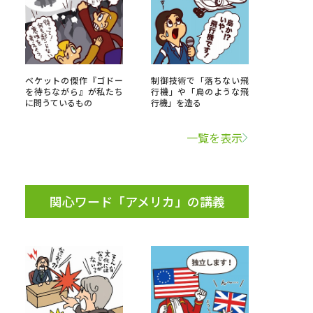
べる
ベケットの傑作『ゴドー
制御技術で「落ちない飛
ムから探す
を待ちながら』が私たち
行機」や「鳥のような飛
に問うているもの
行機」を造る
ライブ
一覧を表示
資料検索
関心ワード「アメリカ」の講義
う
先輩が入学を決めた理由
役立ちガイド