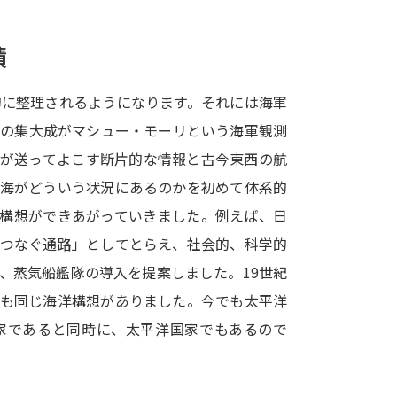
SELFBRAND特集ページ
績
オープンキャンパスなどを調
的に整理されるようになります。それには海軍
オープンキャンパス検索
実施プログラ
その集大成がマシュー・モーリという海軍観測
来場型・Web型イベント特集
夢ナビ
ちが送ってよこす断片的な情報と古今東西の航
の海がどういう状況にあるのかを初めて体系的
洋構想ができあがっていきました。例えば、日
受験準備
をつなぐ通路」としてとらえ、社会的、科学的
、蒸気船艦隊の導入を提案しました。19世紀
志望校・出願校を調べる
にも同じ海洋構想がありました。今でも太平洋
家であると同時に、太平洋国家でもあるので
併願校選び
受験スケジュールを立てよ
テレメール全国一斉進学調査
新生活お