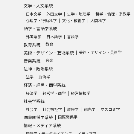
文学・人文系統
日本文学
外国文学
史学・地理学
哲学・倫理・宗教学
心理学・行動科学
文化・教養学
人間科学
語学・言語学系統
外国語学
日本語学
言語学
教育
教育系統
美術・デザイン・芸術学
美術・デザイン・芸術系統
音楽
音楽系統
法律・政治系統
法学
政治学
経済・経営・商学系統
経済学
経営学・商学
経営情報学
社会学系統
社会学
社会福祉学
環境学
観光学
マスコミ学
国際関係学
国際関係学系統
情報・メディア系統
情報学・データサイエンス
メディア学