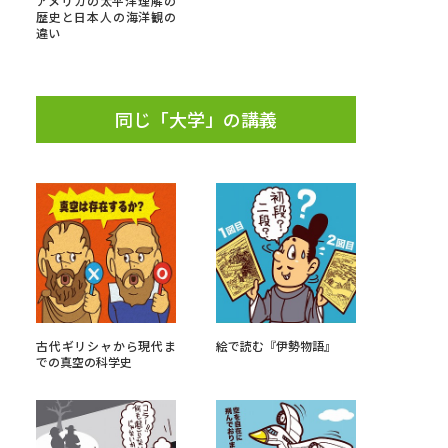
アメリカの太平洋理解の
歴史と日本人の海洋観の
違い
」の請求
高等学校卒業程度認定試験
格認定試験
同じ「大学」の講義
大学検索
べる
ローバルに強い大学特集
古代ギリシャから現代ま
絵で読む『伊勢物語』
制度特集
デジタルパンフレット
での真空の科学史
ジ（高3生用）
）