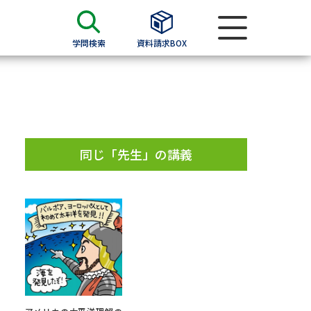
学問検索
資料請求BOX
資料検索
求
同じ「先生」の講義
願書
＆願書
過去問題集
求
留学・進学関連、塾・予備校