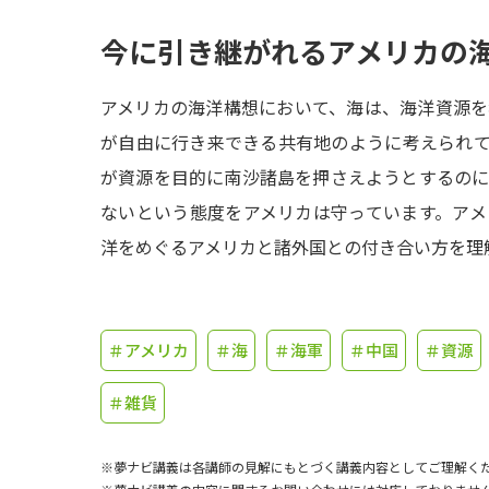
今に引き継がれるアメリカの
アメリカの海洋構想において、海は、海洋資源
が自由に行き来できる共有地のように考えられ
が資源を目的に南沙諸島を押さえようとするの
ないという態度をアメリカは守っています。ア
洋をめぐるアメリカと諸外国との付き合い方を理
＃アメリカ
＃海
＃海軍
＃中国
＃資源
＃雑貨
※夢ナビ講義は各講師の見解にもとづく講義内容としてご理解く