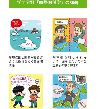
学問分野「国際関係学」の講義
環境保護と開発がせめぎ
刑事罰を科せられな
合う北極域をめぐる国際
い？ 国をまたいだ不公
関係
正取引の取り締まり