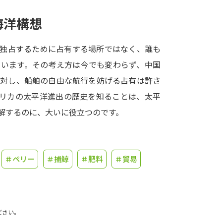
海洋構想
学問発見
を独占するために占有する場所ではなく、誰も
大学で学びたい学問発見
ています。その考え方は今でも変わらず、中国
に対し、船舶の自由な航行を妨げる占有は許さ
学問のミニ講義「夢ナビ講義」
学問分
メリカの太平洋進出の歴史を知ることは、太平
解するのに、大いに役立つのです。
ユーザーサポート
＃ペリー
＃捕鯨
＃肥料
＃貿易
Ｑ＆Ａ よくあるご質問
大学進学IDにつ
資料の料金の
お支払いについて
受付内容
個人情報取扱規定
特定商取引表記
お
ださい。
受験情報リンク