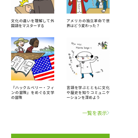
学問検索
文化の違いを理解して外
アメリカの独立革命で世
国語をマスターする
界はどう変わった？
野解説
学問の教科書
夢ナビライブ
『ハックルベリー・フィ
言語を学ぶとともに文化
ンの冒険』をめぐる文学
や歴史を知りコミュニケ
の冒険
ーションを深めよう
いて
このサイトについて
・発送状況の確認
テレメール
お支払いサイト
一覧を表示
問合せ先
テレメール進学カタログ
訂正のご案内