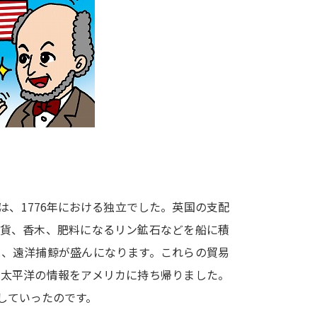
大学入学共通テスト「受験案内」の請求
大学入学共通テスト「受験上の配慮案内
幼稚園教員資格認定試験
小学校教員資
高等学校（情報）教員資格認定試験
大学研究
大学で学べる内容や特徴を調
、1776年における独立でした。英国の支配
雑貨、香木、肥料になるリン鉱石などを船に積
新増設大学・学部・学科特集
国際・グ
と、遠洋捕鯨が盛んになります。これらの貿易
データサイエンス特集
奨学金・特待生
、太平洋の情報をアメリカに持ち帰りました。
進路の３択
新学年スタート号特集ペー
していったのです。
新学年スタート号特集ページ（高2生用