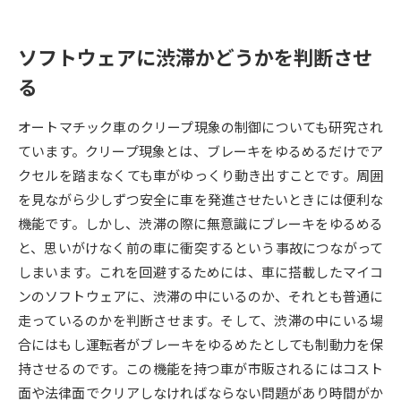
データサイエンス特集
奨学金・特待生制度特集
ソフトウェアに渋滞かどうかを判断させ
る
デジタルパンフレット
進路の３択
オートマチック車のクリープ現象の制御についても研究され
新学年スタート号特集ページ
新学年スタート号特集ページ
（高3生用）
（高2生用）
ています。クリープ現象とは、ブレーキをゆるめるだけでア
クセルを踏まなくても車がゆっくり動き出すことです。周囲
SELFBRAND特集ページ
を見ながら少しずつ安全に車を発進させたいときには便利な
機能です。しかし、渋滞の際に無意識にブレーキをゆるめる
オープンキャンパスなどを調べる
と、思いがけなく前の車に衝突するという事故につながって
しまいます。これを回避するためには、車に搭載したマイコ
オープンキャンパス検索
実施プログラムから探す
ンのソフトウェアに、渋滞の中にいるのか、それとも普通に
走っているのかを判断させます。そして、渋滞の中にいる場
来場型・Web型イベント特集
夢ナビライブ
合にはもし運転者がブレーキをゆるめたとしても制動力を保
持させるのです。この機能を持つ車が市販されるにはコスト
面や法律面でクリアしなければならない問題があり時間がか