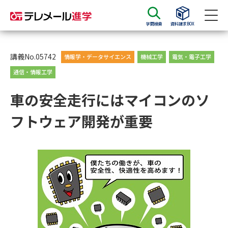
学問検索
資料請求BOX
資料請求
資料検索
講義No.05742
情報学・データサイエンス
機械工学
電気・電子工学
通信・情報工学
大学・短大の資料種類から請求
車の安全走行にはマイコンのソ
フトウェア開発が重要
大学パンフ
学部・学科パンフ
総合型選抜・学校推薦型選抜 募
大学入学共通テスト利用選抜の
集要項＆願書
募集要項＆願書
過去問題集
大学・短大以外の資料から請求