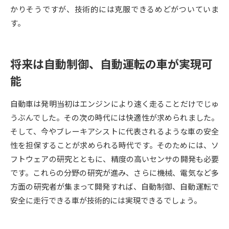
受験準備
資料検索
かりそうですが、技術的には克服できるめどがついていま
す。
志望校・出願校を調べる
将来は自動制御、自動運転の車が実現可
併願校選び
受験スケジュールを立てよう
能
先輩が入学を決めた理由
テレメール全国一斉進学調査
自動車は発明当初はエンジンにより速く走ることだけでじゅ
うぶんでした。その次の時代には快適性が求められました。
新生活お役立ちガイド
そして、今やブレーキアシストに代表されるような車の安全
性を担保することが求められる時代です。そのためには、ソ
フトウェアの研究とともに、精度の高いセンサの開発も必要
学問発見
学問検索
です。これらの分野の研究が進み、さらに機械、電気など多
方面の研究者が集まって開発すれば、自動制御、自動運転で
安全に走行できる車が技術的には実現できるでしょう。
大学で学びたい学問発見