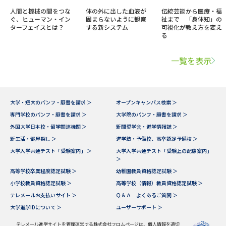
人間と機械の間をつな
体の外に出した血液が
伝統芸能から医療・福
ぐ、ヒューマン・イン
固まらないように観察
祉まで 「身体知」の
ターフェイスとは？
する新システム
可視化が教え方を変え
る
一覧を表示
大学・短大のパンフ・願書を請求 ＞
オープンキャンパス検索 ＞
専門学校のパンフ・願書を請求 ＞
大学院のパンフ・願書を請求 ＞
外国大学日本校・留学関連機関 ＞
新聞奨学会・進学情報誌 ＞
新生活・部屋探し ＞
進学塾・予備校、高卒認定予備校 ＞
大学入学共通テスト「受験案内」 ＞
大学入学共通テスト「受験上の配慮案内」
＞
高等学校卒業程度認定試験 ＞
幼稚園教員資格認定試験 ＞
小学校教員資格認定試験 ＞
高等学校（情報）教員資格認定試験 ＞
テレメールお支払いサイト ＞
Ｑ＆Ａ よくあるご質問 ＞
大学進学IDについて ＞
ユーザーサポート ＞
テレメール進学サイトを管理運営する株式会社フロムページは、個人情報を適切