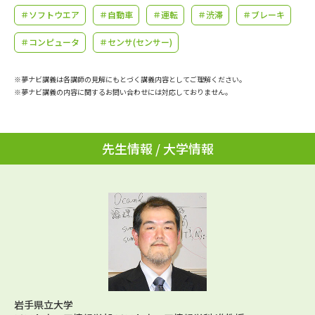
学問のミニ講義「夢ナビ講義」
学問分野解説
＃ソフトウエア
＃自動車
＃運転
＃渋滞
＃ブレーキ
＃コンピュータ
＃センサ(センサー)
学問の教科書
夢ナビライブ
ユーザーサポート
※夢ナビ講義は各講師の見解にもとづく講義内容としてご理解ください。
※夢ナビ講義の内容に関するお問い合わせには対応しておりません。
Ｑ＆Ａ よくあるご質問
大学進学IDについて
先生情報 / 大学情報
資料の料金の
受付内容・発送状況の確認
お支払いについて
テレメール
個人情報取扱規定
お支払いサイト
テレメール進学カタログ
特定商取引表記
訂正のご案内
岩手県立大学