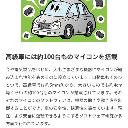
専門学校の資料請求
大学院の資料請求
大学入学共通テスト「受験案
留学・進学関連、塾・予備校
内」の請求
大学入学共通テスト「受験上の
高等学校卒業程度認定試験
配慮案内」の請求
幼稚園教員資格認定試験
小学校教員資格認定試験
高級車には約100台ものマイコンを搭載
高等学校（情報）教員資格認定
試験
今や電気製品をはじめ、大小さまざまな機器にマイコンが組
み込まれ性能を高めるのに役立っています。自動車もそのひ
とつで、高級車では約5mm角から、大きいものでも約4cm
大学研究
大学検索
角くらいの約100台ものマイコンが搭載されています。それ
ぞれのマイコンのソフトウェアは、機器の働きや動き方を制
御することができ、車の安全性、快適性を高めています。現
大学で学べる内容や特徴を調べる
在、より安全に運転できるようにするソフトウェア研究が多
国際・グローバルに強い大学特
方面で行われています。
新増設大学・学部・学科特集
集